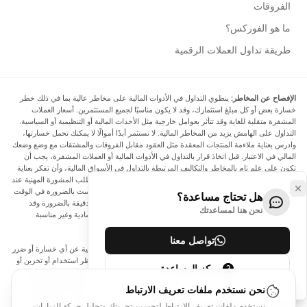
الفروقات
ما هو الفوركس؟
طريقة تداول العملات الرقمية
الإفصاح عن المخاطر:
ينطوي التداول في الأدوات المالية على مخاطر عالية بما في ذلك خطر
خسارة بعض أو كل مبلغ استثمارك، وقد لا يكون مناسبًا لجميع المستثمرين. أسعار العملات
المشفرة متقلبة للغاية وقد تتأثر بعوامل خارجية مثل الأحداث المالية أو التنظيمية أو السياسية.
التداول على الهامش يزيد من المخاطر المالية. لا تستثمر أبدًا أموالًا لا يمكنك تحمل خسارتها،
وادرس بعناية ملاءمة المنتجات المعقدة مثل العقود مقابل الفروقات والمشتقات مع وضع وضعك
المالي في الاعتبار. قبل اتخاذ قرار بالتداول في الأدوات المالية أو العملات المشفرة، يجب أن
تكون على علم تام بالمخاطر والتكاليف المرتبطة بالتداول في الأسواق المالية، وأن تفكر بعناية
في أهدافك الاستثمارية ومستوى خبرتك ورغبتك في المخاطرة، وأن تطلب المشورة المهنية عند
الحاجة. تود Arincen أن تذكرك بأن البيانات الواردة في هذا الموقع ليست بالضرورة في الوقت
هل تحتاج مساعدة؟
الفعلي وليست دقيقة. البيانات والأسعار الموجودة على الموقع ليست دقيقة بالضرورة وقد
نحن هنا لمساعدتك
تختلف عن السعر الفعلي في أي سوق معينة، مما يعني أن الأسعار إرشادية وغير مناسبة
لأغراض التداول.
تواصل معنا
لن يتحمل Arincen وأي مزود للبيانات الواردة في هذا الموقع المسؤولية عن أي خسارة أو ضرر
نتيجة لتداولك، أو اعتمادك على المعلومات الواردة في هذا الموقع. يحظر استخدام أو تخزين أو
مركز المساعدة
إعادة إنتاج أو عرض أو تعديل أو نقل أو توزيع البيانات الموجودة في هذا الموقع دون الحصول
على إذن كتابي صريح مسبق من Arincen و/أو مزود البيانات. جميع حقوق الملكية الفكرية
نحن نستخدم ملفات تعريف الارتباط
محفوظة من قبل مقدمي الخدمة و/أو البورصة التي تقدم البيانات الواردة في هذا الموقع. قد
نستخدم ملفات تعريف الارتباط لتحسين تجربتك وتحليل حركة الزيارات.
يتم تعويض Arincen من قبل المعلنين الذين يظهرون على الموقع، بناءً على تفاعلك مع