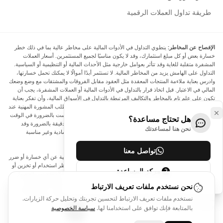
طريقة تداول العملات الرقمية
الإفصاح عن المخاطر:
ينطوي التداول في الأدوات المالية على مخاطر عالية بما في ذلك خطر
خسارة بعض أو كل مبلغ استثمارك، وقد لا يكون مناسبًا لجميع المستثمرين. أسعار العملات
المشفرة متقلبة للغاية وقد تتأثر بعوامل خارجية مثل الأحداث المالية أو التنظيمية أو السياسية.
التداول على الهامش يزيد من المخاطر المالية. لا تستثمر أبدًا أموالًا لا يمكنك تحمل خسارتها،
وادرس بعناية ملاءمة المنتجات المعقدة مثل العقود مقابل الفروقات والمشتقات مع وضع وضعك
المالي في الاعتبار. قبل اتخاذ قرار بالتداول في الأدوات المالية أو العملات المشفرة، يجب أن
تكون على علم تام بالمخاطر والتكاليف المرتبطة بالتداول في الأسواق المالية، وأن تفكر بعناية
في أهدافك الاستثمارية ومستوى خبرتك ورغبتك في المخاطرة، وأن تطلب المشورة المهنية عند
الحاجة. تود Arincen أن تذكرك بأن البيانات الواردة في هذا الموقع ليست بالضرورة في الوقت
هل تحتاج مساعدة؟
الفعلي وليست دقيقة. البيانات والأسعار الموجودة على الموقع ليست دقيقة بالضرورة وقد
نحن هنا لمساعدتك
تختلف عن السعر الفعلي في أي سوق معينة، مما يعني أن الأسعار إرشادية وغير مناسبة
لأغراض التداول.
تواصل معنا
لن يتحمل Arincen وأي مزود للبيانات الواردة في هذا الموقع المسؤولية عن أي خسارة أو ضرر
نتيجة لتداولك، أو اعتمادك على المعلومات الواردة في هذا الموقع. يحظر استخدام أو تخزين أو
مركز المساعدة
إعادة إنتاج أو عرض أو تعديل أو نقل أو توزيع البيانات الموجودة في هذا الموقع دون الحصول
على إذن كتابي صريح مسبق من Arincen و/أو مزود البيانات. جميع حقوق الملكية الفكرية
نحن نستخدم ملفات تعريف الارتباط
محفوظة من قبل مقدمي الخدمة و/أو البورصة التي تقدم البيانات الواردة في هذا الموقع. قد
نستخدم ملفات تعريف الارتباط لتحسين تجربتك وتحليل حركة الزيارات.
يتم تعويض Arincen من قبل المعلنين الذين يظهرون على الموقع، بناءً على تفاعلك مع
الإعلانات أو المعلنين.
بالمتابعة فإنك توافق على استخدامنا لها.
سياسة الخصوصية