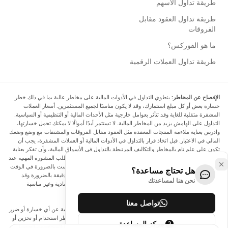
طريقة تداول الأسهم
طريقة تداول العقود مقابل
الفروقات
ما هو الفوركس؟
طريقة تداول العملات الرقمية
الإفصاح عن المخاطر:
ينطوي التداول في الأدوات المالية على مخاطر عالية بما في ذلك خطر
خسارة بعض أو كل مبلغ استثمارك، وقد لا يكون مناسبًا لجميع المستثمرين. أسعار العملات
المشفرة متقلبة للغاية وقد تتأثر بعوامل خارجية مثل الأحداث المالية أو التنظيمية أو السياسية.
التداول على الهامش يزيد من المخاطر المالية. لا تستثمر أبدًا أموالًا لا يمكنك تحمل خسارتها،
وادرس بعناية ملاءمة المنتجات المعقدة مثل العقود مقابل الفروقات والمشتقات مع وضع وضعك
المالي في الاعتبار. قبل اتخاذ قرار بالتداول في الأدوات المالية أو العملات المشفرة، يجب أن
تكون على علم تام بالمخاطر والتكاليف المرتبطة بالتداول في الأسواق المالية، وأن تفكر بعناية
في أهدافك الاستثمارية ومستوى خبرتك ورغبتك في المخاطرة، وأن تطلب المشورة المهنية عند
الحاجة. تود Arincen أن تذكرك بأن البيانات الواردة في هذا الموقع ليست بالضرورة في الوقت
هل تحتاج مساعدة؟
الفعلي وليست دقيقة. البيانات والأسعار الموجودة على الموقع ليست دقيقة بالضرورة وقد
نحن هنا لمساعدتك
تختلف عن السعر الفعلي في أي سوق معينة، مما يعني أن الأسعار إرشادية وغير مناسبة
لأغراض التداول.
تواصل معنا
لن يتحمل Arincen وأي مزود للبيانات الواردة في هذا الموقع المسؤولية عن أي خسارة أو ضرر
نتيجة لتداولك، أو اعتمادك على المعلومات الواردة في هذا الموقع. يحظر استخدام أو تخزين أو
مركز المساعدة
إعادة إنتاج أو عرض أو تعديل أو نقل أو توزيع البيانات الموجودة في هذا الموقع دون الحصول