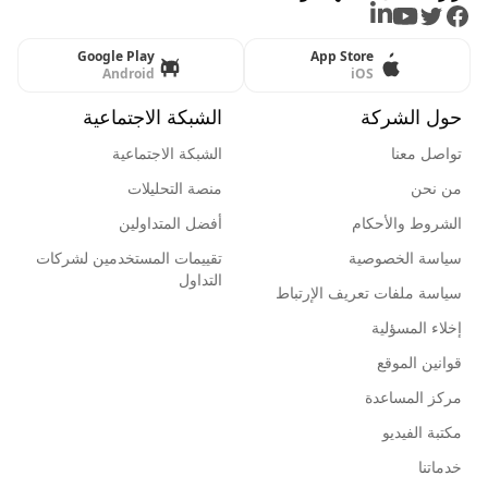
LinkedIn
Youtube
Twitter
Facebook
Google Play
App Store
Android
iOS
حول الشركة
الشبكة الاجتماعية
تواصل معنا
الشبكة الاجتماعية
من نحن
منصة التحليلات
الشروط والأحكام
أفضل المتداولين
سياسة الخصوصية
تقييمات المستخدمين لشركات
التداول
سياسة ملفات تعريف الإرتباط
إخلاء المسؤلية
قوانين الموقع
مركز المساعدة
مكتبة الفيديو
خدماتنا