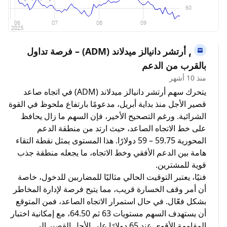
سهم أرتشر دانيالز ميدلاند (ADM) – فرصة تداول
بالقرب من الدعم
منذ 10 أشهر
يتحرك سهم أرتشر دانيالز ميدلاند (ADM) في اتجاه صاعد
قصير الأجل منذ بداية أبريل، مدعومًا بارتفاع ملحوظ في القوة
الشرائية. ورغم التصحيح الأخير، فإن السهم ما زال يحافظ
على خط الاتجاه الصاعد، حيث ارتد من منطقة الدعم
المحورية 59.75 – 59 دولارًا. هذا المستوى يمثل نقطة التقاء
هامة بين الدعم الأفقي وخط الاتجاه، ما يجعله منطقة جذب
قوية للمشترين.
فنيًا، يعتبر التوقيت الحالي مثاليًا للمضاربين للدخول، خاصة
أن أمر وقف الخسارة قريب، مما يتيح فرصة لإدارة المخاطر
بشكل فعّال. في حال استمرار الاتجاه الصاعد، فمن المتوقع
أن يستهدف السهم مستويات 63 ثم 64.50، مع إمكانية اختبار
المقاومة الأقوى عند 65 دولارًا على الأجل القصير إلى