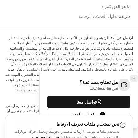
ما هو الفوركس؟
طريقة تداول العملات الرقمية
الإفصاح عن المخاطر:
ينطوي التداول في الأدوات المالية على مخاطر عالية بما في ذلك خطر
خسارة بعض أو كل مبلغ استثمارك، وقد لا يكون مناسبًا لجميع المستثمرين. أسعار العملات
المشفرة متقلبة للغاية وقد تتأثر بعوامل خارجية مثل الأحداث المالية أو التنظيمية أو السياسية.
التداول على الهامش يزيد من المخاطر المالية. لا تستثمر أبدًا أموالًا لا يمكنك تحمل خسارتها،
وادرس بعناية ملاءمة المنتجات المعقدة مثل العقود مقابل الفروقات والمشتقات مع وضع وضعك
المالي في الاعتبار. قبل اتخاذ قرار بالتداول في الأدوات المالية أو العملات المشفرة، يجب أن
تكون على علم تام بالمخاطر والتكاليف المرتبطة بالتداول في الأسواق المالية، وأن تفكر بعناية
في أهدافك الاستثمارية ومستوى خبرتك ورغبتك في المخاطرة، وأن تطلب المشورة المهنية عند
الحاجة. تود Arincen أن تذكرك بأن البيانات الواردة في هذا الموقع ليست بالضرورة في الوقت
هل تحتاج مساعدة؟
الفعلي وليست دقيقة. البيانات والأسعار الموجودة على الموقع ليست دقيقة بالضرورة وقد
نحن هنا لمساعدتك
تختلف عن السعر الفعلي في أي سوق معينة، مما يعني أن الأسعار إرشادية وغير مناسبة
لأغراض التداول.
تواصل معنا
لن يتحمل Arincen وأي مزود للبيانات الواردة في هذا الموقع المسؤولية عن أي خسارة أو ضرر
نتيجة لتداولك، أو اعتمادك على المعلومات الواردة في هذا الموقع. يحظر استخدام أو تخزين أو
مركز المساعدة
إعادة إنتاج أو عرض أو تعديل أو نقل أو توزيع البيانات الموجودة في هذا الموقع دون الحصول
على إذن كتابي صريح مسبق من Arincen و/أو مزود البيانات. جميع حقوق الملكية الفكرية
نحن نستخدم ملفات تعريف الارتباط
محفوظة من قبل مقدمي الخدمة و/أو البورصة التي تقدم البيانات الواردة في هذا الموقع. قد
نستخدم ملفات تعريف الارتباط لتحسين تجربتك وتحليل حركة الزيارات.
يتم تعويض Arincen من قبل المعلنين الذين يظهرون على الموقع، بناءً على تفاعلك مع
الإعلانات أو المعلنين.
بالمتابعة فإنك توافق على استخدامنا لها.
سياسة الخصوصية