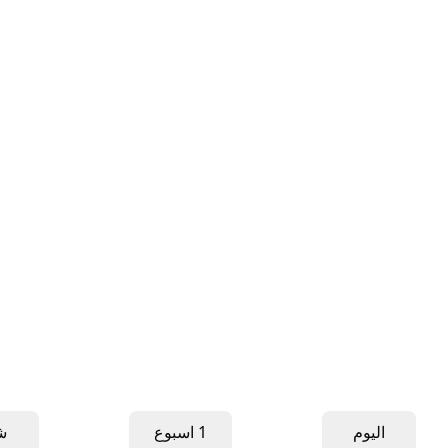
اليوم
1 اسبوع
ش