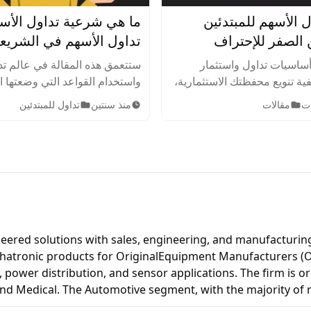
ل الأسهم للمبتدئين
ما هي شرعية تداول الأس
تداول الأسهم في الشريع
الإسلامية
ساسيات تداول واستثمار
ستتعمق هذه المقالة في عالم تد
ية تنويع محفظتك الاستثمارية،
واستخدام القواعد التي وضعتها 
اطر بذكاء. اكتشف أهم
الإسلامية لتحديد الأعمال والأن
مقالات
منذ سنتين
تداول للمبتدئين
ت والنصائح لتحقيق النجاح في
الاستثمار الحلال أو المشروعة 
.
بها في الدين الإسلامي.
eered solutions with sales, engineering, and manufacturing
chatronic products for OriginalEquipment Manufacturers (OE
ms, power distribution, and sensor applications. The firm is
 and Medical. The Automotive segment, with the majority of 