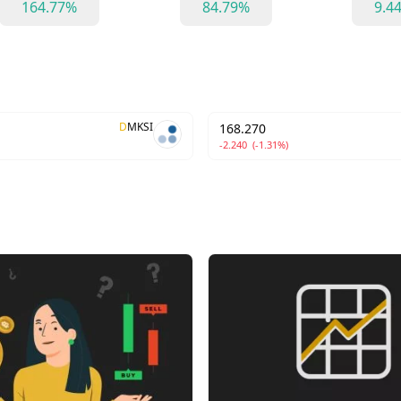
164.77%
84.79%
9.4
D
MKSI
168.270
-2.240
(-1.31%)