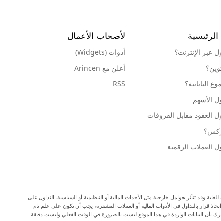
الرئيسية
لأصحاب الأعمال
ول عبر الإنترنت؟
أدوات (Widgets)
كوين؟
أعلن مع Arincen
ع اليابانية؟
RSS
ل الأسهم
ل العقود مقابل الفروقات
وركس؟
ل العملات الرقمية
ية وقد تتأثر بعوامل خارجية مثل الأحداث المالية أو التنظيمية أو السياسية. التداول على
اتخاذ قرار بالتداول في الأدوات المالية أو العملات المشفرة، يجب أن تكون على علم تام
المرتبطة بالتداول في الأسواق المالية، وأن تفكر بعناية في أهدافك الاستثمارية ومستوى خبرتك ورغبتك في المخاطرة، وأن تطلب المشورة المهنية عند الحاجة. تود Arincen أن تذكرك بأن البيانات الواردة في هذا الموقع ليست بالضرورة في الوقت الفعلي وليست دقيقة.