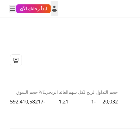
ابدأ رحلتك الآن
حجم التداول
الربح لكل سهم
العائد الربحي
P/E
حجم السوق
592,410,582
-17
1.21
-1
20,032