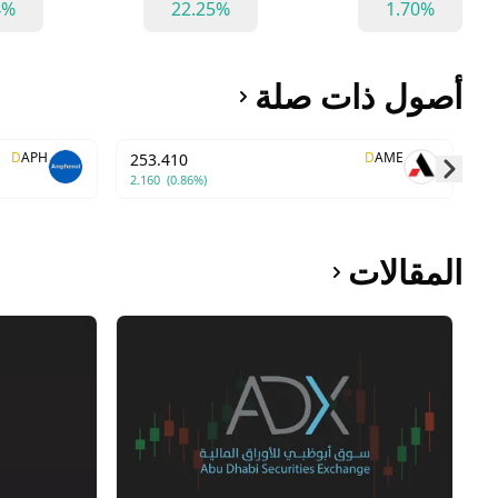
4%
22.25%
1.70%
أصول ذات صلة
D
APH
D
AME
253.410
2.160
(0.86%)
Skip to next slide page
المقالات