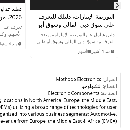
تعلم تداو
Skip to next slide page
البورصة الإمارات، دليلك للتعرف
2026، من الصفر للإحتراف
على سوق دبي المالي وسوق أبو
تعرف على أ
ظبي للأوراق المالية
الأسهم، وكيف
دليل شامل عن البورصة الإماراتية يوضح
وإدارة المخ
الفرق بين سوق دبي المالي وسوق أبوظبي
منذ 4 سنوات
الاستراتيجيا
للأوراق المالية، أهم الشركات المدرجة،
منذ 4 أشهر
أسهم
سوق الأسهم
الأصول المتاحة، ساعات التداول، وخطوات
الاستثمار للمبتدئين.
العنوان:
Methode Electronics
القطاع:
التكنولوجيا
الصناعة:
Electronic Components
 locations in North America, Europe, the Middle East,
Ms) utilizing a broad range of technologies for user
 organized into various business segments: Automotive,
revenue from Europe, the Middle East & Africa (EMEA).