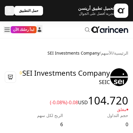
تحميل تطبيق أرينسن
حمل التطبيق
تجربة أفضل على الجوال
ابدأ رحلتك الآن
الرئيسية
/
الأسهم
/
SEI Investments Company
SEI Investments Company
D
SEIC
104.720
(-0.08%)
-0.08
USD
مغلق
حجم التداول
الربح لكل سهم
6
0