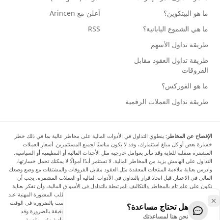
ما هو البيتكوين؟
أعلن مع Arincen
ما هي الشموع اليابانية؟
RSS
طريقة تداول الأسهم
طريقة تداول العقود مقابل
الفروقات
ما هو الفوركس؟
طريقة تداول العملات الرقمية
الإفصاح عن المخاطر:
ينطوي التداول في الأدوات المالية على مخاطر عالية بما في ذلك خطر
خسارة بعض أو كل مبلغ استثمارك، وقد لا يكون مناسبًا لجميع المستثمرين. أسعار العملات
المشفرة متقلبة للغاية وقد تتأثر بعوامل خارجية مثل الأحداث المالية أو التنظيمية أو السياسية.
التداول على الهامش يزيد من المخاطر المالية. لا تستثمر أبدًا أموالًا لا يمكنك تحمل خسارتها،
وادرس بعناية ملاءمة المنتجات المعقدة مثل العقود مقابل الفروقات والمشتقات مع وضع وضعك
المالي في الاعتبار. قبل اتخاذ قرار بالتداول في الأدوات المالية أو العملات المشفرة، يجب أن
تكون على علم تام بالمخاطر والتكاليف المرتبطة بالتداول في الأسواق المالية، وأن تفكر بعناية
في أهدافك الاستثمارية ومستوى خبرتك ورغبتك في المخاطرة، وأن تطلب المشورة المهنية عند
الحاجة. تود Arincen أن تذكرك بأن البيانات الواردة في هذا الموقع ليست بالضرورة في الوقت
هل تحتاج مساعدة؟
الفعلي وليست دقيقة. البيانات والأسعار الموجودة على الموقع ليست دقيقة بالضرورة وقد
نحن هنا لمساعدتك
تختلف عن السعر الفعلي في أي سوق معينة، مما يعني أن الأسعار إرشادية وغير مناسبة