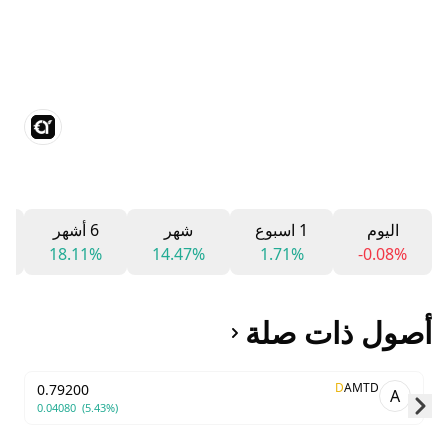
اليوم
1 اسبوع
شهر
6 أشهر
18.11%
14.47%
1.71%
-0.08%
أصول ذات صلة
D
AMTD
0.79200
A
0.04080
(5.43%)
Skip to next slide page