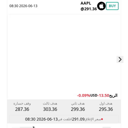
AAPL
2026-06-13 08:30
BUY
@291.36
Skip to next slide page
الربح
-13.50
-0.09%
USD
هدف اول
هدف ثاني
هدف ثالث
وقف خسارة
287.36
303.36
299.36
295.36
2026-06-13 08:30
291.09
سعر الإغلاق
اغلقت في
3