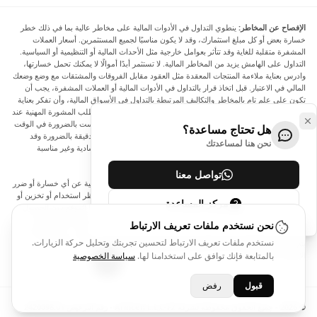
الإفصاح عن المخاطر:
ينطوي التداول في الأدوات المالية على مخاطر عالية بما في ذلك خطر
خسارة بعض أو كل مبلغ استثمارك، وقد لا يكون مناسبًا لجميع المستثمرين. أسعار العملات
المشفرة متقلبة للغاية وقد تتأثر بعوامل خارجية مثل الأحداث المالية أو التنظيمية أو السياسية.
التداول على الهامش يزيد من المخاطر المالية. لا تستثمر أبدًا أموالًا لا يمكنك تحمل خسارتها،
وادرس بعناية ملاءمة المنتجات المعقدة مثل العقود مقابل الفروقات والمشتقات مع وضع وضعك
المالي في الاعتبار. قبل اتخاذ قرار بالتداول في الأدوات المالية أو العملات المشفرة، يجب أن
تكون على علم تام بالمخاطر والتكاليف المرتبطة بالتداول في الأسواق المالية، وأن تفكر بعناية
في أهدافك الاستثمارية ومستوى خبرتك ورغبتك في المخاطرة، وأن تطلب المشورة المهنية عند
الحاجة. تود Arincen أن تذكرك بأن البيانات الواردة في هذا الموقع ليست بالضرورة في الوقت
هل تحتاج مساعدة؟
الفعلي وليست دقيقة. البيانات والأسعار الموجودة على الموقع ليست دقيقة بالضرورة وقد
نحن هنا لمساعدتك
تختلف عن السعر الفعلي في أي سوق معينة، مما يعني أن الأسعار إرشادية وغير مناسبة
لأغراض التداول.
تواصل معنا
لن يتحمل Arincen وأي مزود للبيانات الواردة في هذا الموقع المسؤولية عن أي خسارة أو ضرر
نتيجة لتداولك، أو اعتمادك على المعلومات الواردة في هذا الموقع. يحظر استخدام أو تخزين أو
مركز المساعدة
إعادة إنتاج أو عرض أو تعديل أو نقل أو توزيع البيانات الموجودة في هذا الموقع دون الحصول
على إذن كتابي صريح مسبق من Arincen و/أو مزود البيانات. جميع حقوق الملكية الفكرية
نحن نستخدم ملفات تعريف الارتباط
محفوظة من قبل مقدمي الخدمة و/أو البورصة التي تقدم البيانات الواردة في هذا الموقع. قد
نستخدم ملفات تعريف الارتباط لتحسين تجربتك وتحليل حركة الزيارات.
يتم تعويض Arincen من قبل المعلنين الذين يظهرون على الموقع، بناءً على تفاعلك مع
الإعلانات أو المعلنين.
بالمتابعة فإنك توافق على استخدامنا لها.
سياسة الخصوصية
قبول
رفض
© 2026 - جميع الحقوق محفوظة لشركة Arincen L.L.C-FZ - رقم الترخيص 2420098.01