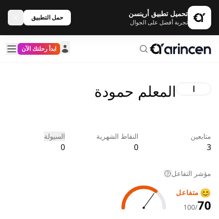
تحميل تطبيق أرينسن
حمل التطبيق
تجربة أفضل على الجوال
ابدأ رحلتك الآن
المعلم حمودة
ا
متابعين
النقاط الشهرية
السيولة
0
0
3
مؤشر التفاعل
😊
متفاعل
70
/100