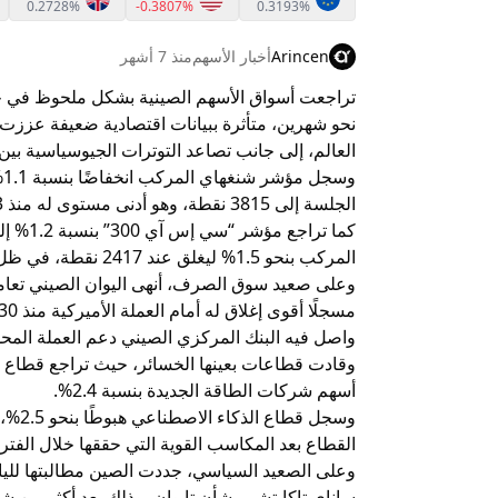
0.2728%
-0.3807%
0.3193%
Arincen
أخبار الأسهم
منذ 7 أشهر
تراجعت أسواق الأسهم الصينية بشكل ملحوظ في ختام
نحو شهرين، متأثرة ببيانات اقتصادية ضعيفة عززت 
العالم، إلى جانب تصاعد التوترات الجيوسياسية بين
الجلسة إلى 3815 نقطة، وهو أدنى مستوى له منذ 13 أكتوبر.
المركب بنحو 1.5% ليغلق عند 2417 نقطة، في ظل موجة بيع واسعة شملت معظم القطاعات.
واصل فيه البنك المركزي الصيني دعم العملة المحل
أسهم شركات الطاقة الجديدة بنسبة 2.4%.
وسجل 
القطاع بعد المكاسب القوية التي حققها خلال الفترة
وعلى الصعيد السياسي، جددت الصين مطالبتها لليا
ساناي تاكايتشي بشأن تايوان، وذلك بعد أكثر من