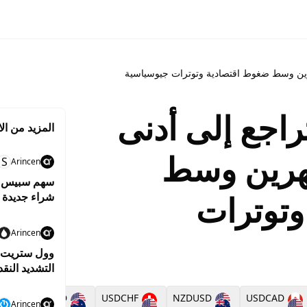
هرين وسط ضغوط اقتصادية وتوترات جيوسياسية
راجع إلى أدنى
المزيد من الا
هرين وسط
S
Arincen
وتوترات
شراء جديدة
Arincen
وول ستريت ت
التشديد النق
AUDUSD
USDCHF
NZDUSD
USDCAD
Arincen