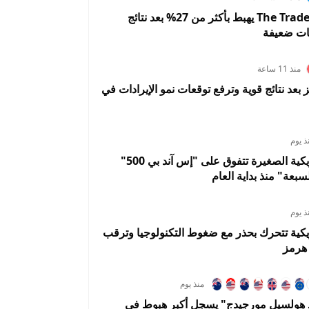
1.055%
3.1002%
0.0791%
سهم The Trade Desk يهبط بأكثر من 27% بعد نتائج
ات ضعيفة
منذ 11 ساعة
A تقفز بعد نتائج قوية وترفع توقعات نمو الإيرادات في
ذ يوم
الأسهم الأمريكية الصغيرة تتفوق على "إس آند بي 500"
سبعة" منذ بداية العام
ذ يوم
يكية تتحرك بحذر مع ضغوط التكنولوجيا وترقب
هرمز
منذ يوم
د هولسيل مورجيدج" يسجل أكبر هبوط في