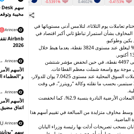
0.4706%
-0.5391%
0.4602%
-0.4153%
مخيبة وتوقع
 تعاملات يوم الثلاثاء، لتلامس أدنى مستوياتها في
Arincen
المخاوف بشأن استمرار تباطؤ ثاني أكبر اقتصاد في
irbnb
 بكين وطوكيو.
2026
وسجل مؤشر شنغهاي المركب انخفاضًا بنسبة 1.1% ليغلق عند مستوى 3824 نقطة، بعدما هبط خلال
Arincen
من
كما تراجع مؤشر “سي إس آي 300” بنسبة 1.2% إلى 4497 نقطة، في حين انخفض مؤشر شنتشن
وعلى صعيد سوق الصرف، أنهى اليوان الصيني تعاملات السوق المحلية عند مستوى 7.0425 يوان للدولار،
و"العظماء ال
مسجلًا أقوى إغلاق له أمام العملة الأميركية منذ 30 سبتمبر، بحسب ما نقلته وكالة “رويترز”، في وقت
ية.
Arincen
من
وقادت قطاعات بعينها الخسائر، حيث تراجع قطاع المعادن الأرضية النادرة بنسبة 2.9%، كما انخفضت
الأسهم الأمر
اتفاق مضيق 
قطاع الذكاء الاصطناعي هبوطًا بنحو 2.5%، وسط مخاوف متزايدة من المبالغة في تقييم أسهم هذا
 الماضية.
U
Arincen
بان بسحب تصريحات أدلت بها رئيسة وزراء اليابان
سهم "يونايت
 شهر من تصريحها بأن أي هجوم صيني محتمل على