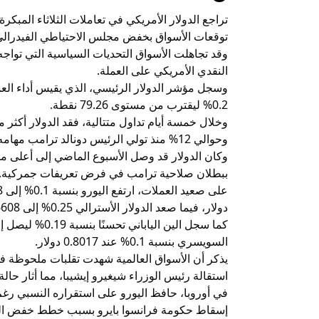
توقعات الأسواق بخفض مجلس الاحتياطي الفيدرالي ل
وقد تجاهلت الأسواق التحديات السياسية التي تواجه 
النقدي الأمريكي على العملة.
وسجل مؤشر الدولار الرئيسي، الذي يقيس أداء الع
0.2% ليقترب من مستوى 79.26 نقطة.
وحوالي 12% منذ تولي الرئيس دونالد ترامب مهامه.
وكان الدولار قد وصل الأسبوع الماضي إلى أعلى مست
ببطلان صلاحية ترامب في فرض تعريفات جمركية.
دولار، فيما صعد الدولار الأسترالي 0.25% إلى 0.6608 دولار، والنيوزيلندي 0.15% إلى 0.5807 دولار.
السويسري بنسبة 0.1% عند 0.8017 دولار.
يذكر أن الأسواق العالمية شهدت تقلبات ملحوظة في الآ
استقالة رئيس الوزراء شيغيرو إيشيبا، مما أثار ح
في أوروبا، حافظ اليورو على استقراره النسبي رغم
إسقاط حكومة فرانسوا بايرو بسبب خطط خفض الدين