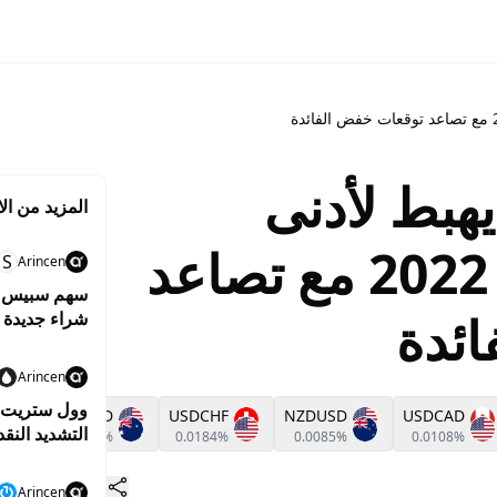
يهبط لأدنى
المزيد من الا
مستوى منذ يناير 2022 مع تصاعد
S
Arincen
ئدة
شراء جديدة
Arincen
وول ستريت ت
AUDUSD
USDCHF
NZDUSD
USDCAD
التشديد النق
0.0425%
0.0184%
0.0085%
0.0108%
Arincen