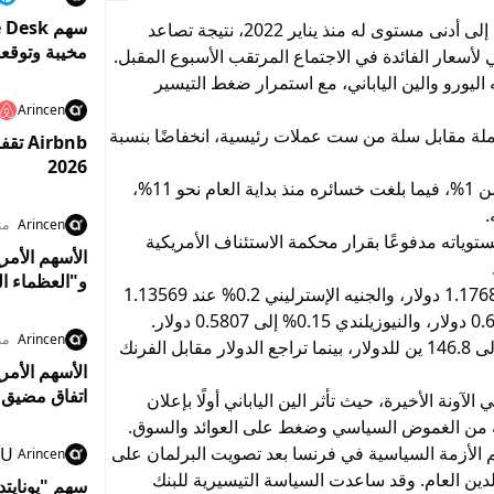
تراجع الدولار الأمريكي في تعاملات الثلاثاء المبكرة إلى أدنى مستوى له منذ يناير 2022، نتيجة تصاعد
مخيبة وتوقع
أسعار الفائدة في الاجتماع المرتقب الأسبوع المقبل.
اليورو والين الياباني، مع استمرار ضغط التيسير
Arincen
ملة مقابل سلة من ست عملات رئيسية، انخفاضًا بنسبة
irbnb
2026
وخلال خمسة أيام تداول متتالية، فقد الدولار أكثر من 1%، فيما بلغت خسائره منذ بداية العام نحو 11%،
Arincen
من
وياته مدفوعًا بقرار محكمة الاستئناف الأمريكية
و"العظماء ال
على صعيد العملات، ارتفع اليورو بنسبة 0.1% إلى 1.1768 دولار، والجنيه الإسترليني 0.2% عند 1.13569
Arincen
من
كما سجل الين الياباني تحسنًا بنسبة 0.19% ليصل إلى 146.8 ين للدولار، بينما تراجع الدولار مقابل الفرنك
الأسهم الأمر
اتفاق مضيق 
ونة الأخيرة، حيث تأثر الين الياباني أولًا بإعلان
الة من الغموض السياسي وضغط على العوائد والسوق.
 الأزمة السياسية في فرنسا بعد تصويت البرلمان على
U
Arincen
 العام. وقد ساعدت السياسة التيسيرية للبنك
سهم "يونايت