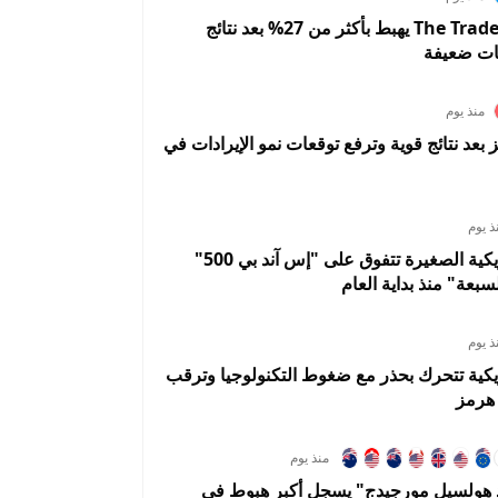
سهم The Trade Desk يهبط بأكثر من 27% بعد نتائج
ات ضعيفة
منذ يوم
A تقفز بعد نتائج قوية وترفع توقعات نمو الإيرادات في
ذ يوم
الأسهم الأمريكية الصغيرة تتفوق على "إس آند بي 500"
سبعة" منذ بداية العام
ذ يوم
يكية تتحرك بحذر مع ضغوط التكنولوجيا وترقب
هرمز
منذ يوم
د هولسيل مورجيدج" يسجل أكبر هبوط في