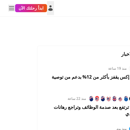
ابدأ رحلتك الآن
خبار
منذ 19 ساعة
سهم سبيس إكس يقفز بأكثر من 12% بدعم من توصية
منذ 22 ساعة
رتفع بعد صدمة الوظائف وتراجع رهانات
KWDUSD
SARUSD
USDTRY
دي
0.3084%
3.4212%
0.0042%
منذ يوم