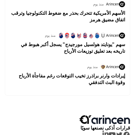
Arincen
منذ يوم
الأسهم الأمريكية تتحرك بحذر مع ضغوط التكنولوجيا وترقب
اتفاق مضيق هرمز
U
Arincen
منذ يوم
سهم "يونايتد هولسيل مورجيدج" يسجل أكبر هبوط في
تاريخه بعد تعليق توزيعات الأرباح
Arincen
منذ يوم
إيرادات وارنر براذرز تخيب التوقعات رغم مفاجأة الأرباح
وقوة البث التدفقي
قرارات أذكى نصنعها سويًا
LinkedIn
Youtube
Twitter
Facebook