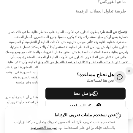
ما هو الفوركس؟
طريقة تداول العملات الرقمية
الإفصاح عن المخاطر:
ينطوي التداول في الأدوات المالية على مخاطر عالية بما في ذلك خطر
خسارة بعض أو كل مبلغ استثمارك، وقد لا يكون مناسبًا لجميع المستثمرين. أسعار العملات
المشفرة متقلبة للغاية وقد تتأثر بعوامل خارجية مثل الأحداث المالية أو التنظيمية أو السياسية.
التداول على الهامش يزيد من المخاطر المالية. لا تستثمر أبدًا أموالًا لا يمكنك تحمل خسارتها،
وادرس بعناية ملاءمة المنتجات المعقدة مثل العقود مقابل الفروقات والمشتقات مع وضع وضعك
المالي في الاعتبار. قبل اتخاذ قرار بالتداول في الأدوات المالية أو العملات المشفرة، يجب أن
تكون على علم تام بالمخاطر والتكاليف المرتبطة بالتداول في الأسواق المالية، وأن تفكر بعناية
في أهدافك الاستثمارية ومستوى خبرتك ورغبتك في المخاطرة، وأن تطلب المشورة المهنية عند
الحاجة. تود Arincen أن تذكرك بأن البيانات الواردة في هذا الموقع ليست بالضرورة في الوقت
هل تحتاج مساعدة؟
الفعلي وليست دقيقة. البيانات والأسعار الموجودة على الموقع ليست دقيقة بالضرورة وقد
نحن هنا لمساعدتك
تختلف عن السعر الفعلي في أي سوق معينة، مما يعني أن الأسعار إرشادية وغير مناسبة
لأغراض التداول.
تواصل معنا
لن يتحمل Arincen وأي مزود للبيانات الواردة في هذا الموقع المسؤولية عن أي خسارة أو ضرر
نتيجة لتداولك، أو اعتمادك على المعلومات الواردة في هذا الموقع. يحظر استخدام أو تخزين أو
مركز المساعدة
إعادة إنتاج أو عرض أو تعديل أو نقل أو توزيع البيانات الموجودة في هذا الموقع دون الحصول
على إذن كتابي صريح مسبق من Arincen و/أو مزود البيانات. جميع حقوق الملكية الفكرية
نحن نستخدم ملفات تعريف الارتباط
محفوظة من قبل مقدمي الخدمة و/أو البورصة التي تقدم البيانات الواردة في هذا الموقع. قد
نستخدم ملفات تعريف الارتباط لتحسين تجربتك وتحليل حركة الزيارات.
يتم تعويض Arincen من قبل المعلنين الذين يظهرون على الموقع، بناءً على تفاعلك مع
الإعلانات أو المعلنين.
بالمتابعة فإنك توافق على استخدامنا لها.
سياسة الخصوصية