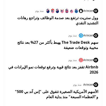
Arincen
منذ يوم
وول ستريت ترتفع بعد صدمة الوظائف وتراجع رهانات
التشديد النقدي
Arincen
منذ يوم
سهم The Trade Desk يهبط بأكثر من 27% بعد نتائج
مخيبة وتوقعات ضعيفة
Arincen
منذ يوم
Airbnb تقفز بعد نتائج قوية وترفع توقعات نمو الإيرادات في
2026
Arincen
منذ يوم
الأسهم الأمريكية الصغيرة تتفوق على "إس آند بي 500"
و"العظماء السبعة" منذ بداية العام