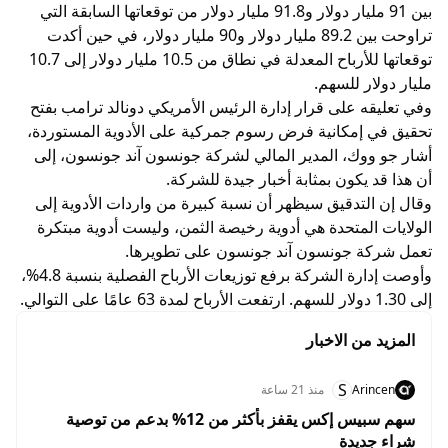
بين 91 مليار دولار و91.8 مليار دولار من توقعاتها السابقة التي
تراوحت بين 89.2 مليار دولار و90 مليار دولار، في حين أكدت
توقعاتها للأرباح المعدلة في نطاق من 10.5 مليار دولار إلى 10.7
مليار دولار للسهم.
وفي تعليقه على قرار إدارة الرئيس الأمريكي دونالد ترامب بفتح
تحقيق في إمكانية فرض رسوم جمركية على الأدوية المستوردة،
أشار جو ووك، المدير المالي لشركة جونسون آند جونسون، إلى
أن هذا قد يكون بمثابة أخبار جيدة للشركة.
وقال إن التدقيق سيظهر أن نسبة كبيرة من واردات الأدوية إلى
الولايات المتحدة هي أدوية رخيصة الثمن، وليست أدوية مبتكرة
تعمل شركة جونسون آند جونسون على تطويرها.
وأوصت إدارة الشركة برفع توزيعات الأرباح الفصلية بنسبة 4.8%،
إلى 1.30 دولار للسهم. ارتفعت الأرباح لمدة 63 عامًا على التوالي.
المزيد من الاخبار
S
Arincen
منذ 21 ساعة
سهم سبيس إكس يقفز بأكثر من 12% بدعم من توصية
شراء جديدة