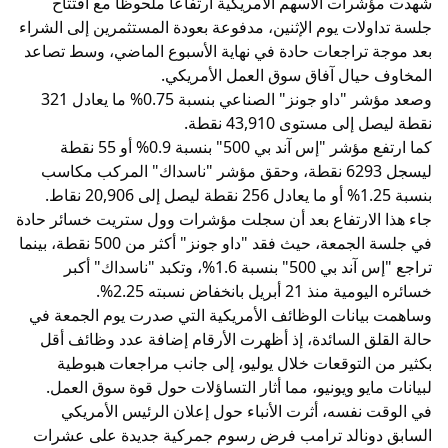
شهدت مؤشرات الأسهم الأمريكية ارتفاعًا ملحوظًا مع افتتاح
جلسة تداولات يوم الإثنين، مدفوعة بعودة المستثمرين إلى الشراء
بعد موجة تراجعات حادة في نهاية الأسبوع الماضي، وسط تصاعد
المخاوف حيال آفاق سوق العمل الأمريكي.
وصعد مؤشر "داو جونز" الصناعي بنسبة 0.75% ما يعادل 321
نقطة ليصل إلى مستوى 43,910 نقطة.
كما ارتفع مؤشر "إس آند بي 500" بنسبة 0.9% أو 55 نقطة
ليسجل 6293 نقطة، وحقق مؤشر "ناسداك" المركب مكاسب
بنسبة 1.25% أو ما يعادل 256 نقطة ليصل إلى 20,906 نقاط.
جاء هذا الارتفاع بعد أن سجلت مؤشرات وول ستريت خسائر حادة
في جلسة الجمعة، حيث فقد "داو جونز" أكثر من 500 نقطة، بينما
تراجع "إس آند بي 500" بنسبة 1.6%، وتكبد "ناسداك" أكبر
خسائره اليومية منذ 21 أبريل بانخفاض نسبته 2.25%.
وساهمت بيانات الوظائف الأمريكية التي صدرت يوم الجمعة في
حالة القلق السائدة، إذ أظهرت الأرقام إضافة عدد وظائف أقل
بكثير من التوقعات خلال يوليو، إلى جانب مراجعات هبوطية
لبيانات مايو ويونيو، مما أثار التساؤلات حول قوة سوق العمل.
في الوقت نفسه، أثرت الأنباء حول إعلان الرئيس الأمريكي
السابق دونالد ترامب فرض رسوم جمركية جديدة على عشرات