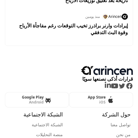
تاريخه بعد تعليق توزيعات الأرباح
Arincen
منذ يومين
إيرادات وارنر براذرز تخيب التوقعات رغم مفاجأة الأرباح
وقوة البث التدفقي
قرارات أذكى نصنعها سويًا
LinkedIn
Youtube
Twitter
Facebook
Google Play
App Store
Android
iOS
حول الشركة
الشبكة الاجتماعية
تواصل معنا
الشبكة الاجتماعية
من نحن
منصة التحليلات