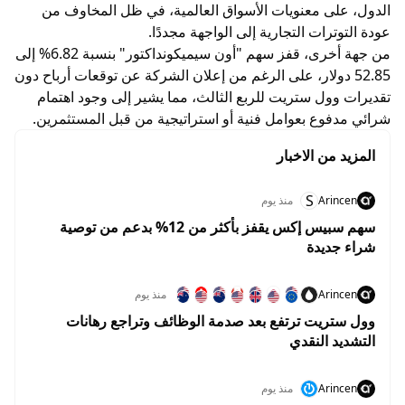
الدول، على معنويات الأسواق العالمية، في ظل المخاوف من
عودة التوترات التجارية إلى الواجهة مجددًا.
من جهة أخرى، قفز سهم "أون سيميكونداكتور" بنسبة 6.82% إلى
52.85 دولار، على الرغم من إعلان الشركة عن توقعات أرباح دون
تقديرات وول ستريت للربع الثالث، مما يشير إلى وجود اهتمام
شرائي مدفوع بعوامل فنية أو استراتيجية من قبل المستثمرين.
المزيد من الاخبار
S
Arincen
منذ يوم
سهم سبيس إكس يقفز بأكثر من 12% بدعم من توصية
شراء جديدة
Arincen
منذ يوم
وول ستريت ترتفع بعد صدمة الوظائف وتراجع رهانات
التشديد النقدي
Arincen
منذ يوم