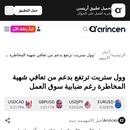
تحميل تطبيق أرينسن
حمل التطبيق
تجربة أفضل على الجوال
ابدأ رحلتك الآن
أخبار
الرئيسية
/
/
وول ستريت ترتفع بدعم من تعافي شهية المخاطرة رغم ضبابية سوق العمل
الأسهم
وول ستريت ترتفع بدعم من تعافي شهية
المخاطرة رغم ضبابية سوق العمل
USDCAD
GBPUSD
USDJPY
EURUSD
0.0179%
0.0111%
0.0032%
0.0087%
Arincen
أخبار الأسهم
منذ سنة