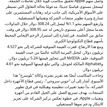
واصل سهم Apple تحقيق مكاسب قوية خلال تعاملات الجمعة،
ليسجل مستوى قياسيًا جديدًا، مدعومًا بحالة التفاؤل التي تسيطر
على الأسواق الأمريكية، إلى جانب تزايد رهانات المستثمرين على
تسارع وتيرة تطوير منتجات الشركة وتقنياتها المستقبلية.
وارتفع السهم بنحو 1.1% ليصل إلى 308.24 دولار خلال التداولات،
بعدما سجل أعلى مستوى تاريخي له عند 308.95 دولار في وقت
سابق من الجلسة، في إشارة إلى استمرار الزخم الإيجابي المحيط
بأسهم قطاع التكنولوجيا الكبرى.
ومع هذا الارتفاع، قفزت القيمة السوقية للشركة إلى نحو 4.527
تريليون دولار، لتحتل المرتبة الثالثة عالميًا من حيث القيمة
السوقية، خلف NVIDIA التي تتجاوز قيمتها 5.24 تريليون دولار،
وAlphabet المالكة لجوجل، والتي تبلغ قيمتها السوقية نحو 4.61
تريليون دولار.
وجاءت المكاسب أيضًا بعد تقرير نشرته وكالة “بلومبرج” هذا
الأسبوع، أشار إلى أن “جوني سروجي”، رئيس قطاع الأجهزة داخل
الشركة، بدأ تنفيذ تغييرات تنظيمية وهيكلية في فرق تطوير
المنتجات، بهدف تسريع العمل على الجيل القادم من أجهزة
وتقنيات Apple، في خطوة تعكس تركيز الشركة على تعزيز
الابتكار ودعم نموها المستقبلي.