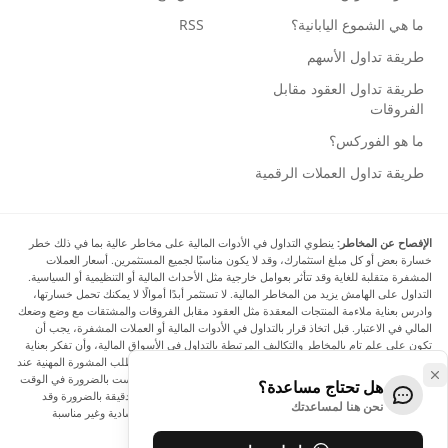
ما هي الشموع اليابانية؟
RSS
طريقة تداول الأسهم
طريقة تداول العقود مقابل
الفروقات
ما هو الفوركس؟
طريقة تداول العملات الرقمية
الإفصاح عن المخاطر:
ينطوي التداول في الأدوات المالية على مخاطر عالية بما في ذلك خطر
خسارة بعض أو كل مبلغ استثمارك، وقد لا يكون مناسبًا لجميع المستثمرين. أسعار العملات
المشفرة متقلبة للغاية وقد تتأثر بعوامل خارجية مثل الأحداث المالية أو التنظيمية أو السياسية.
التداول على الهامش يزيد من المخاطر المالية. لا تستثمر أبدًا أموالًا لا يمكنك تحمل خسارتها،
وادرس بعناية ملاءمة المنتجات المعقدة مثل العقود مقابل الفروقات والمشتقات مع وضع وضعك
المالي في الاعتبار. قبل اتخاذ قرار بالتداول في الأدوات المالية أو العملات المشفرة، يجب أن
تكون على علم تام بالمخاطر والتكاليف المرتبطة بالتداول في الأسواق المالية، وأن تفكر بعناية
في أهدافك الاستثمارية ومستوى خبرتك ورغبتك في المخاطرة، وأن تطلب المشورة المهنية عند
الحاجة. تود Arincen أن تذكرك بأن البيانات الواردة في هذا الموقع ليست بالضرورة في الوقت
هل تحتاج مساعدة؟
الفعلي وليست دقيقة. البيانات والأسعار الموجودة على الموقع ليست دقيقة بالضرورة وقد
نحن هنا لمساعدتك
تختلف عن السعر الفعلي في أي سوق معينة، مما يعني أن الأسعار إرشادية وغير مناسبة
لأغراض التداول.