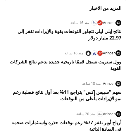
المزيد من الاخبار
Arincen
منذ 16 ساعة
نتائج إيلي ليلي تتجاوز التوقعات بقوة والإيرادات تقفز إلى
22.97 مليار دولار
Arincen
منذ 16 ساعة
وول ستريت تسجل قممًا تاريخية جديدة بدعم نتائج الشركات
القوية
Arincen
منذ 18 ساعة
سهم "سبيس إكس" يتراجع 11% بعد أول نتائج فصلية رغم
نمو الإيرادات بأعلى من التوقعات
Arincen
منذ 20 ساعة
أرباح أوبر تقفز 77% رغم توقعات حذرة واستثمارات ضخمة
في القيادة الذاتية