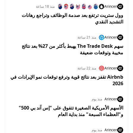
Arincen
منذ 18 ساعة
وول ستريت ترتفع بعد صدمة الوظائف وتراجع رهانات
التشديد النقدي
Arincen
منذ 21 ساعة
سهم The Trade Desk يهبط بأكثر من 27% بعد نتائج
مخيبة وتوقعات ضعيفة
Arincen
منذ 22 ساعة
Airbnb تقفز بعد نتائج قوية وترفع توقعات نمو الإيرادات في
2026
Arincen
منذ يوم
الأسهم الأمريكية الصغيرة تتفوق على "إس آند بي 500"
و"العظماء السبعة" منذ بداية العام
Arincen
منذ يوم