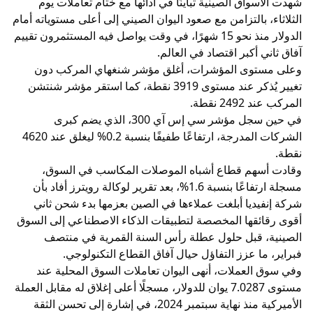
شهدت الأسواق الصينية تباينًا في أدائها مع ختام تعاملات يوم
الثلاثاء، بالتزامن مع صعود اليوان الصيني إلى أعلى مستوياته أمام
الدولار منذ نحو 15 شهرًا، في وقت يواصل فيه المستثمرون تقييم
آفاق ثاني أكبر اقتصاد في العالم.
وعلى مستوى المؤشرات، أغلق مؤشر شنغهاي المركب دون
تغيير يُذكر عند مستوى 3919 نقطة، كما استقر مؤشر شنتشن
المركب عند 2492 نقطة.
في حين سجل مؤشر سي إس آي 300، الذي يضم كبرى
الشركات المدرجة، ارتفاعًا طفيفًا بنسبة 0.2% ليغلق عند 4620
نقطة.
وقادت أسهم قطاع أشباه الموصلات المكاسب في السوق،
مسجلة ارتفاعًا بنسبة 1.6%، بعد تقرير لوكالة رويترز أفاد بأن
شركة إنفيديا أبلغت عملاءها في الصين بعزمها بدء شحن ثاني
أقوى رقائقها المخصصة لتطبيقات الذكاء الاصطناعي إلى السوق
الصينية، قبل حلول عطلة رأس السنة القمرية في منتصف
فبراير، ما عزز التفاؤل حيال آفاق القطاع التكنولوجي.
وفي سوق العملات، أنهى اليوان تعاملات السوق المحلية عند
مستوى 7.0287 يوان للدولار، مسجلًا أعلى إغلاق له مقابل العملة
الأميركية منذ نهاية سبتمبر 2024، في إشارة إلى تحسن الثقة