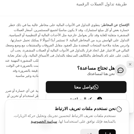
طريقة تداول العملات الرقمية
الإفصاح عن المخاطر:
ينطوي التداول في الأدوات المالية على مخاطر عالية بما في ذلك خطر
خسارة بعض أو كل مبلغ استثمارك، وقد لا يكون مناسبًا لجميع المستثمرين. أسعار العملات
المشفرة متقلبة للغاية وقد تتأثر بعوامل خارجية مثل الأحداث المالية أو التنظيمية أو السياسية.
التداول على الهامش يزيد من المخاطر المالية. لا تستثمر أبدًا أموالًا لا يمكنك تحمل خسارتها،
وادرس بعناية ملاءمة المنتجات المعقدة مثل العقود مقابل الفروقات والمشتقات مع وضع وضعك
المالي في الاعتبار. قبل اتخاذ قرار بالتداول في الأدوات المالية أو العملات المشفرة، يجب أن
تكون على علم تام بالمخاطر والتكاليف المرتبطة بالتداول في الأسواق المالية، وأن تفكر بعناية
في أهدافك الاستثمارية ومستوى خبرتك ورغبتك في المخاطرة، وأن تطلب المشورة المهنية عند
الحاجة. تود Arincen أن تذكرك بأن البيانات الواردة في هذا الموقع ليست بالضرورة في الوقت
هل تحتاج مساعدة؟
الفعلي وليست دقيقة. البيانات والأسعار الموجودة على الموقع ليست دقيقة بالضرورة وقد
نحن هنا لمساعدتك
تختلف عن السعر الفعلي في أي سوق معينة، مما يعني أن الأسعار إرشادية وغير مناسبة
لأغراض التداول.
تواصل معنا
لن يتحمل Arincen وأي مزود للبيانات الواردة في هذا الموقع المسؤولية عن أي خسارة أو ضرر
نتيجة لتداولك، أو اعتمادك على المعلومات الواردة في هذا الموقع. يحظر استخدام أو تخزين أو
مركز المساعدة
إعادة إنتاج أو عرض أو تعديل أو نقل أو توزيع البيانات الموجودة في هذا الموقع دون الحصول
على إذن كتابي صريح مسبق من Arincen و/أو مزود البيانات. جميع حقوق الملكية الفكرية
نحن نستخدم ملفات تعريف الارتباط
محفوظة من قبل مقدمي الخدمة و/أو البورصة التي تقدم البيانات الواردة في هذا الموقع. قد
نستخدم ملفات تعريف الارتباط لتحسين تجربتك وتحليل حركة الزيارات.
يتم تعويض Arincen من قبل المعلنين الذين يظهرون على الموقع، بناءً على تفاعلك مع
الإعلانات أو المعلنين.
بالمتابعة فإنك توافق على استخدامنا لها.
سياسة الخصوصية
قبول
رفض