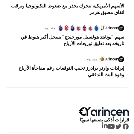
الأسهم الأمريكية تتحرك بحذر مع ضغوط التكنولوجيا وترقب
اتفاق مضيق هرمز
U
Arincen
منذ يوم
سهم "يونايتد هولسيل مورجيدج" يسجل أكبر هبوط في
تاريخه بعد تعليق توزيعات الأرباح
Arincen
منذ يوم
إيرادات وارنر براذرز تخيب التوقعات رغم مفاجأة الأرباح
وقوة البث التدفقي
قرارات أذكى نصنعها سويًا
LinkedIn
Youtube
Twitter
Facebook