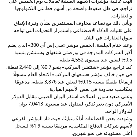
أنهت غالبية مؤشرات الأسهم الصينية تعاملات يوم الخميس على
تراجع، في ظل ضغوط واضحة من أسهم قطاعي التكنولوجيا
والعقارات.
ويأتي ذلك مع تصاعد مخاوف المستثمرين بشأن وتيرة الإنفاق
على تقنيات الذكاء الاصطناعي واستمرار التحديات التي تواجه
سوق العقارات في البلاد.
وعند ختام الجلسة، انخفض مؤشر «سي إس آي 300» الذي يضم
أكبر الشركات المدرجة في بورصتي شنغهاي وشنتشن بنسبة
0.5% ليغلق عند مستوى 4,552 نقطة.
كما تراجع مؤشر «شنتشن المركب» بنحو 0.7% إلى 2,440 نقطة،
في حين خالف مؤشر «شنغهاي المركب» الاتجاه العام مسجلًا
ارتفاعًا طفيفًا بنسبة 0.15% ليغلق عند 3,876 نقطة، مدعومًا
بمكاسب محدودة في بعض الأسهم القيادية.
وعلى صعيد سوق العملات، استقر اليوان الصيني مقابل الدولار
الأميركي دون تغير يُذكر، ليتداول عند مستوى 7.0413 يوان
للدولار الواحد.
وشهدت بعض القطاعات أداءً متباينًا، حيث قاد المؤشر الفرعي
لأسهم شركات الدفاع المكاسب، مرتفعًا بنسبة 1.9% ليسجل
أعلى مستوياته في نحو شهرين.