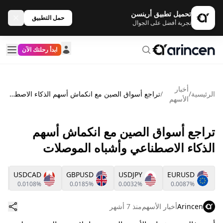
تحميل تطبيق أرينسن
حمل التطبيق
تجربة أفضل على الجوال
ابدأ رحلتك الآن
أخبار
الرئيسية
/
/
تراجع أسواق الصين مع انكماش أسهم الذكاء الاصطناعي وأشباه الموصلات
الأسهم
تراجع أسواق الصين مع انكماش أسهم
الذكاء الاصطناعي وأشباه الموصلات
USDCAD
GBPUSD
USDJPY
EURUSD
0.0108%
0.0185%
0.0032%
0.0087%
Arincen
أخبار الأسهم
منذ 7 أشهر