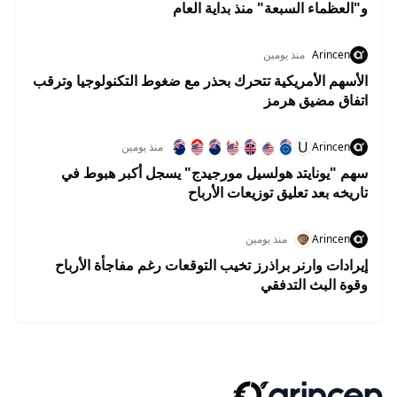
و"العظماء السبعة" منذ بداية العام
Arincen
منذ يومين
الأسهم الأمريكية تتحرك بحذر مع ضغوط التكنولوجيا وترقب
اتفاق مضيق هرمز
U
Arincen
منذ يومين
سهم "يونايتد هولسيل مورجيدج" يسجل أكبر هبوط في
تاريخه بعد تعليق توزيعات الأرباح
Arincen
منذ يومين
إيرادات وارنر براذرز تخيب التوقعات رغم مفاجأة الأرباح
وقوة البث التدفقي