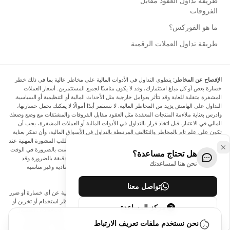
طريقة تداول العقود مقابل
الفروقات
ما هو الفوركس؟
طريقة تداول العملات الرقمية
الإفصاح عن المخاطر:
ينطوي التداول في الأدوات المالية على مخاطر عالية بما في ذلك خطر
خسارة بعض أو كل مبلغ استثمارك، وقد لا يكون مناسبًا لجميع المستثمرين. أسعار العملات
المشفرة متقلبة للغاية وقد تتأثر بعوامل خارجية مثل الأحداث المالية أو التنظيمية أو السياسية.
التداول على الهامش يزيد من المخاطر المالية. لا تستثمر أبدًا أموالًا لا يمكنك تحمل خسارتها،
وادرس بعناية ملاءمة المنتجات المعقدة مثل العقود مقابل الفروقات والمشتقات مع وضع وضعك
المالي في الاعتبار. قبل اتخاذ قرار بالتداول في الأدوات المالية أو العملات المشفرة، يجب أن
تكون على علم تام بالمخاطر والتكاليف المرتبطة بالتداول في الأسواق المالية، وأن تفكر بعناية
في أهدافك الاستثمارية ومستوى خبرتك ورغبتك في المخاطرة، وأن تطلب المشورة المهنية عند
الحاجة. تود Arincen أن تذكرك بأن البيانات الواردة في هذا الموقع ليست بالضرورة في الوقت
هل تحتاج مساعدة؟
الفعلي وليست دقيقة. البيانات والأسعار الموجودة على الموقع ليست دقيقة بالضرورة وقد
نحن هنا لمساعدتك
تختلف عن السعر الفعلي في أي سوق معينة، مما يعني أن الأسعار إرشادية وغير مناسبة
لأغراض التداول.
تواصل معنا
لن يتحمل Arincen وأي مزود للبيانات الواردة في هذا الموقع المسؤولية عن أي خسارة أو ضرر
نتيجة لتداولك، أو اعتمادك على المعلومات الواردة في هذا الموقع. يحظر استخدام أو تخزين أو
مركز المساعدة
إعادة إنتاج أو عرض أو تعديل أو نقل أو توزيع البيانات الموجودة في هذا الموقع دون الحصول
على إذن كتابي صريح مسبق من Arincen و/أو مزود البيانات. جميع حقوق الملكية الفكرية
نحن نستخدم ملفات تعريف الارتباط
محفوظة من قبل مقدمي الخدمة و/أو البورصة التي تقدم البيانات الواردة في هذا الموقع. قد