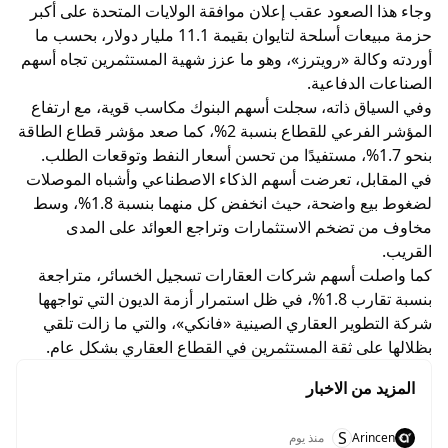
وجاء هذا الصعود عقب إعلان موافقة الولايات المتحدة على أكبر
حزمة مبيعات أسلحة لتايوان بقيمة 11.1 مليار دولار، بحسب ما
أوردته وكالة «رويترز»، وهو ما عزز شهية المستثمرين تجاه أسهم
الصناعات الدفاعية.
وفي السياق ذاته، سجلت أسهم البنوك مكاسب قوية، مع ارتفاع
المؤشر الفرعي للقطاع بنسبة 2%، كما صعد مؤشر قطاع الطاقة
بنحو 1.7%، مستفيدًا من تحسن أسعار النفط وتوقعات الطلب.
في المقابل، تعرضت أسهم الذكاء الاصطناعي وأشباه الموصلات
لضغوط بيع واضحة، حيث انخفض كل منهما بنسبة 1.8%، وسط
مخاوف من تضخم الاستثمارات وتراجع العوائد على المدى
القريب.
كما واصلت أسهم شركات العقارات تسجيل الخسائر، متراجعة
بنسبة تقارب 1.8%، في ظل استمرار أزمة الديون التي تواجهها
شركة التطوير العقاري الصينية «فانكي»، والتي ما زالت تلقي
بظلالها على ثقة المستثمرين في القطاع العقاري بشكل عام.
المزيد من الاخبار
S
Arincen
منذ يوم