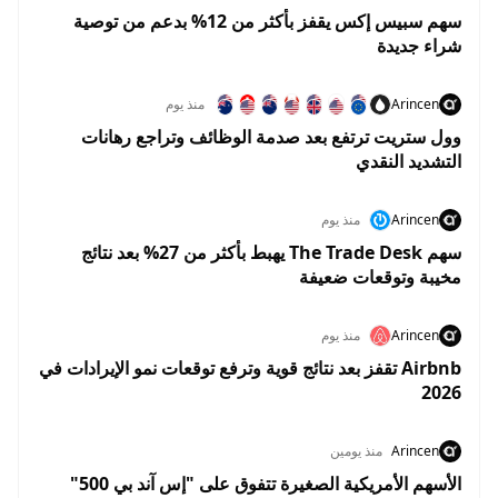
سهم سبيس إكس يقفز بأكثر من 12% بدعم من توصية
شراء جديدة
Arincen
منذ يوم
وول ستريت ترتفع بعد صدمة الوظائف وتراجع رهانات
التشديد النقدي
Arincen
منذ يوم
سهم The Trade Desk يهبط بأكثر من 27% بعد نتائج
مخيبة وتوقعات ضعيفة
Arincen
منذ يوم
Airbnb تقفز بعد نتائج قوية وترفع توقعات نمو الإيرادات في
2026
Arincen
منذ يومين
الأسهم الأمريكية الصغيرة تتفوق على "إس آند بي 500"