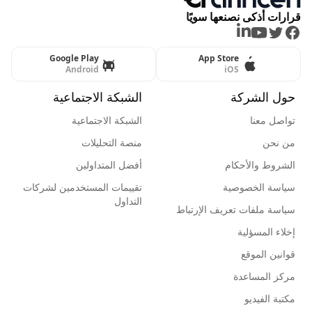
قرارات أذكى نصنعها سويًا
LinkedIn
Youtube
Twitter
Facebook
Google Play
App Store
Android
iOS
حول الشركة
الشبكة الاجتماعية
تواصل معنا
الشبكة الاجتماعية
من نحن
منصة التحليلات
الشروط والأحكام
أفضل المتداولين
سياسة الخصوصية
تقييمات المستخدمين لشركات
التداول
سياسة ملفات تعريف الإرتباط
إخلاء المسؤلية
قوانين الموقع
مركز المساعدة
مكتبة الفيديو