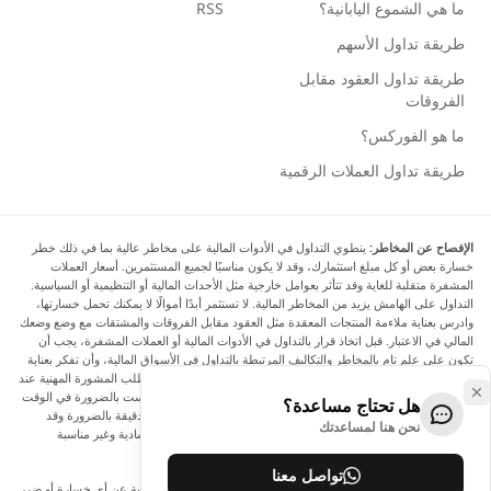
ما هي الشموع اليابانية؟
RSS
طريقة تداول الأسهم
طريقة تداول العقود مقابل
الفروقات
ما هو الفوركس؟
طريقة تداول العملات الرقمية
الإفصاح عن المخاطر:
ينطوي التداول في الأدوات المالية على مخاطر عالية بما في ذلك خطر
خسارة بعض أو كل مبلغ استثمارك، وقد لا يكون مناسبًا لجميع المستثمرين. أسعار العملات
المشفرة متقلبة للغاية وقد تتأثر بعوامل خارجية مثل الأحداث المالية أو التنظيمية أو السياسية.
التداول على الهامش يزيد من المخاطر المالية. لا تستثمر أبدًا أموالًا لا يمكنك تحمل خسارتها،
وادرس بعناية ملاءمة المنتجات المعقدة مثل العقود مقابل الفروقات والمشتقات مع وضع وضعك
المالي في الاعتبار. قبل اتخاذ قرار بالتداول في الأدوات المالية أو العملات المشفرة، يجب أن
تكون على علم تام بالمخاطر والتكاليف المرتبطة بالتداول في الأسواق المالية، وأن تفكر بعناية
في أهدافك الاستثمارية ومستوى خبرتك ورغبتك في المخاطرة، وأن تطلب المشورة المهنية عند
الحاجة. تود Arincen أن تذكرك بأن البيانات الواردة في هذا الموقع ليست بالضرورة في الوقت
هل تحتاج مساعدة؟
الفعلي وليست دقيقة. البيانات والأسعار الموجودة على الموقع ليست دقيقة بالضرورة وقد
نحن هنا لمساعدتك
تختلف عن السعر الفعلي في أي سوق معينة، مما يعني أن الأسعار إرشادية وغير مناسبة
لأغراض التداول.
تواصل معنا
لن يتحمل Arincen وأي مزود للبيانات الواردة في هذا الموقع المسؤولية عن أي خسارة أو ضرر