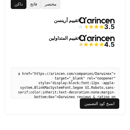
مختصر
فاتح
داكن
انسخ كود التضمين