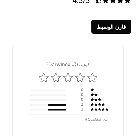
4.5/5
قارن الوسيط
كيف تقيِّم Darwinex?
0
0
0
2
2
عدد المقيّمين: 4