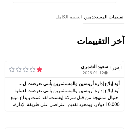
تقييمات المستخدمين
التقييم الكامل
آخر التقييمات
سعود الشمري
س
2026-01-12
أود إبلاغ إدارة أرينسين والمستثمرين بأنني تعرضت ل...
أود إبلاغ إدارة أرينسين والمستثمرين بأنني تعرضت لعملية
احتيال ممنهجة من قبل شركة إيفست. لقد قمت بإيداع مبلغ
10,000 دولار، وبمجرد تقديم اعتراضي على طريقة الإدارة،
تم التلاعب بحسابي تقنياً وفتح صفقات عشوائية ضخمة
(على الفضة والعملات) دون علمي، مما أدى لتصفير
الحساب بالكامل ليصل رصيدي إلى 0.00$ في غضون