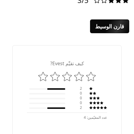
3/5
قارن الوسيط
كيف تقيِّم Evest?
2
0
0
0
2
عدد المقيّمين: 4