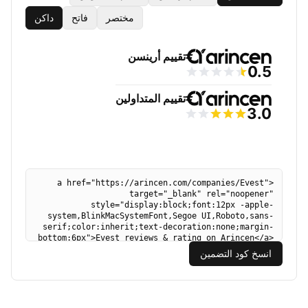
مختصر
فاتح
داكن
انسخ كود التضمين