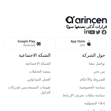
قرارات أذكى نصنعها سويًا
LinkedIn
Youtube
Twitter
Facebook
Google Play
App Store
Android
iOS
حول الشركة
الشبكة الاجتماعية
تواصل معنا
الشبكة الاجتماعية
من نحن
منصة التحليلات
الشروط والأحكام
أفضل المتداولين
سياسة الخصوصية
تقييمات المستخدمين لشركات
التداول
سياسة ملفات تعريف الإرتباط
إخلاء المسؤلية
قوانين الموقع