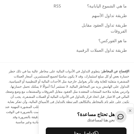
ما هي الشموع اليابانية؟
RSS
طريقة تداول الأسهم
طريقة تداول العقود مقابل
الفروقات
ما هو الفوركس؟
طريقة تداول العملات الرقمية
الإفصاح عن المخاطر:
ينطوي التداول في الأدوات المالية على مخاطر عالية بما في ذلك خطر
خسارة بعض أو كل مبلغ استثمارك، وقد لا يكون مناسبًا لجميع المستثمرين. أسعار العملات
المشفرة متقلبة للغاية وقد تتأثر بعوامل خارجية مثل الأحداث المالية أو التنظيمية أو السياسية.
التداول على الهامش يزيد من المخاطر المالية. لا تستثمر أبدًا أموالًا لا يمكنك تحمل خسارتها،
وادرس بعناية ملاءمة المنتجات المعقدة مثل العقود مقابل الفروقات والمشتقات مع وضع وضعك
المالي في الاعتبار. قبل اتخاذ قرار بالتداول في الأدوات المالية أو العملات المشفرة، يجب أن
تكون على علم تام بالمخاطر والتكاليف المرتبطة بالتداول في الأسواق المالية، وأن تفكر بعناية
في أهدافك الاستثمارية ومستوى خبرتك ورغبتك في المخاطرة، وأن تطلب المشورة المهنية عند
الحاجة. تود Arincen أن تذكرك بأن البيانات الواردة في هذا الموقع ليست بالضرورة في الوقت
هل تحتاج مساعدة؟
الفعلي وليست دقيقة. البيانات والأسعار الموجودة على الموقع ليست دقيقة بالضرورة وقد
نحن هنا لمساعدتك
تختلف عن السعر الفعلي في أي سوق معينة، مما يعني أن الأسعار إرشادية وغير مناسبة
لأغراض التداول.
تواصل معنا