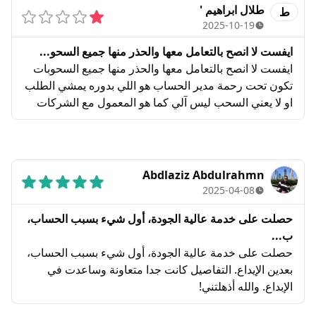
ساعات. ​لقد قمت بتصعيد القضية رسمياً للجهات الرقابية
طلال ابراهيم '
ط
الدولية: ​هيئة السلوك المالي البريطانية (FCA): رقم البلاغ
2025-10-19
211998755. ​الأمبودسمان المالي (FAIS): رقم القضية
ايفست لا انصح بالتعامل معها والحذر منها جميع السحو...
FAIS-124272-25/26. ​أحذر الجميع من التعامل مع هذه
ايفست لا انصح بالتعامل معها والحذر منها جميع السحوبات
الشركة، وأرفق لإدارة الموقع كافة الأدلة التي تثبت تصفير
تكون تحت رحمة مدير الحساب هو اللي بدوره يمشي الطلب
الحساب المتعمد
او لا يعني السحب ليس آلي كما هو المعمول مع الشركات
الاخرى كذلك الشركة يوجد بها مدير حساب سيء التعامل
يتلاعب فيك ليس لديه من المصداقية بشيء يسيء للشركة
أرجوا الحذر منه وعدم التعامل معه كذلك جميع ايميلاتك
وخطاباتك التي ترسلها للشركة او مسؤوليها تصل لمدير
Abdlaziz Abdulrahmn
الحساب الذي بدوره يهملها كذلك جميع التعليقات التي تحت
2025-04-08
التطبيق التابع لهم تحذر منهم فكيف تضعوها ضمن الخيارات
حصلت على خدمة عالية الجودة، أول شيء بسبب الحساب،
الامنة امل حل مشكلتي والافادة وشكرا
ب...
حصلت على خدمة عالية الجودة، أول شيء بسبب الحساب،
بعدين الإيداع. التفاصيل كانت جدا متعاونة وساعدت في
الإبداع. والله أذهلتني!