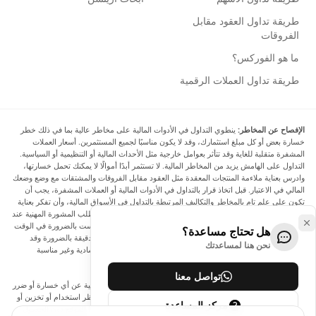
طريقة تداول العقود مقابل
الفروقات
ما هو الفوركس؟
طريقة تداول العملات الرقمية
الإفصاح عن المخاطر:
ينطوي التداول في الأدوات المالية على مخاطر عالية بما في ذلك خطر
خسارة بعض أو كل مبلغ استثمارك، وقد لا يكون مناسبًا لجميع المستثمرين. أسعار العملات
المشفرة متقلبة للغاية وقد تتأثر بعوامل خارجية مثل الأحداث المالية أو التنظيمية أو السياسية.
التداول على الهامش يزيد من المخاطر المالية. لا تستثمر أبدًا أموالًا لا يمكنك تحمل خسارتها،
وادرس بعناية ملاءمة المنتجات المعقدة مثل العقود مقابل الفروقات والمشتقات مع وضع وضعك
المالي في الاعتبار. قبل اتخاذ قرار بالتداول في الأدوات المالية أو العملات المشفرة، يجب أن
تكون على علم تام بالمخاطر والتكاليف المرتبطة بالتداول في الأسواق المالية، وأن تفكر بعناية
في أهدافك الاستثمارية ومستوى خبرتك ورغبتك في المخاطرة، وأن تطلب المشورة المهنية عند
الحاجة. تود Arincen أن تذكرك بأن البيانات الواردة في هذا الموقع ليست بالضرورة في الوقت
هل تحتاج مساعدة؟
الفعلي وليست دقيقة. البيانات والأسعار الموجودة على الموقع ليست دقيقة بالضرورة وقد
نحن هنا لمساعدتك
تختلف عن السعر الفعلي في أي سوق معينة، مما يعني أن الأسعار إرشادية وغير مناسبة
لأغراض التداول.
تواصل معنا
لن يتحمل Arincen وأي مزود للبيانات الواردة في هذا الموقع المسؤولية عن أي خسارة أو ضرر
نتيجة لتداولك، أو اعتمادك على المعلومات الواردة في هذا الموقع. يحظر استخدام أو تخزين أو
مركز المساعدة
إعادة إنتاج أو عرض أو تعديل أو نقل أو توزيع البيانات الموجودة في هذا الموقع دون الحصول