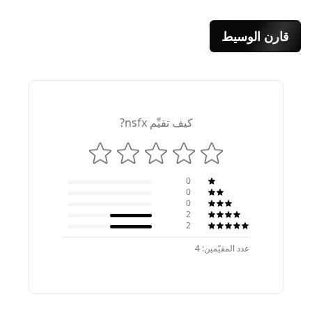
قارن الوسيط
كيف تقيِّم nsfx?
0
0
0
2
2
عدد المقيّمين: 4