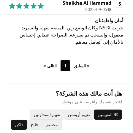
Shaikha Al Hammad
S
2025-09-05
أمان واطمئنان
جربت NSFX وكان الوضع زين. المنصة سهلة والسبريد
معقول، والسحب تم بسرعة. الصراحة عطاني إحساس
بالأمان إني أتعامل معاهم.
1
« السابق
التالي »
هل أنت مالك هذه الشركة؟
افتخر بتقييمك واعرضه على موقعك
كلا التقييمين
تقييم أرينسن
تقييم المتداولين
مختصر
فاتح
داكن