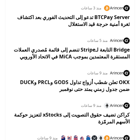
Arincen
منذ 3 ساعات
BTCPay Server تدعو إلى التحديث الفوري بعد اكتشاف
ثغرة أمنية حرجة قيد الاستغلال
Arincen
منذ 5 ساعات
Bridge التابعة لـStripe تنضم إلى قائمة مُصدري العملات
المستقرة المعتمدين بموجب MiCA في الاتحاد الأوروبي
Arincen
منذ 9 ساعات
OKX تعلن شطب أزواج تداول GODS وPRCL وDUCK
ضمن جدول زمني يمتد حتى نوفمبر
Arincen
منذ 9 ساعات
كراكن تضيف حقوق التصويت إلى xStocks لتعزيز حوكمة
الأسهم المرمّزة
Arincen
منذ 9 ساعات