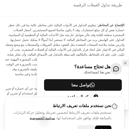
طريقة تداول العملات الرقمية
الإفصاح عن المخاطر:
ينطوي التداول في الأدوات المالية على مخاطر عالية بما في ذلك خطر
خسارة بعض أو كل مبلغ استثمارك، وقد لا يكون مناسبًا لجميع المستثمرين. أسعار العملات
المشفرة متقلبة للغاية وقد تتأثر بعوامل خارجية مثل الأحداث المالية أو التنظيمية أو السياسية.
التداول على الهامش يزيد من المخاطر المالية. لا تستثمر أبدًا أموالًا لا يمكنك تحمل خسارتها،
وادرس بعناية ملاءمة المنتجات المعقدة مثل العقود مقابل الفروقات والمشتقات مع وضع وضعك
المالي في الاعتبار. قبل اتخاذ قرار بالتداول في الأدوات المالية أو العملات المشفرة، يجب أن
تكون على علم تام بالمخاطر والتكاليف المرتبطة بالتداول في الأسواق المالية، وأن تفكر بعناية
في أهدافك الاستثمارية ومستوى خبرتك ورغبتك في المخاطرة، وأن تطلب المشورة المهنية عند
الحاجة. تود Arincen أن تذكرك بأن البيانات الواردة في هذا الموقع ليست بالضرورة في الوقت
هل تحتاج مساعدة؟
الفعلي وليست دقيقة. البيانات والأسعار الموجودة على الموقع ليست دقيقة بالضرورة وقد
نحن هنا لمساعدتك
تختلف عن السعر الفعلي في أي سوق معينة، مما يعني أن الأسعار إرشادية وغير مناسبة
لأغراض التداول.
تواصل معنا
لن يتحمل Arincen وأي مزود للبيانات الواردة في هذا الموقع المسؤولية عن أي خسارة أو ضرر
نتيجة لتداولك، أو اعتمادك على المعلومات الواردة في هذا الموقع. يحظر استخدام أو تخزين أو
مركز المساعدة
إعادة إنتاج أو عرض أو تعديل أو نقل أو توزيع البيانات الموجودة في هذا الموقع دون الحصول
على إذن كتابي صريح مسبق من Arincen و/أو مزود البيانات. جميع حقوق الملكية الفكرية
نحن نستخدم ملفات تعريف الارتباط
محفوظة من قبل مقدمي الخدمة و/أو البورصة التي تقدم البيانات الواردة في هذا الموقع. قد
نستخدم ملفات تعريف الارتباط لتحسين تجربتك وتحليل حركة الزيارات.
يتم تعويض Arincen من قبل المعلنين الذين يظهرون على الموقع، بناءً على تفاعلك مع
الإعلانات أو المعلنين.
بالمتابعة فإنك توافق على استخدامنا لها.
سياسة الخصوصية