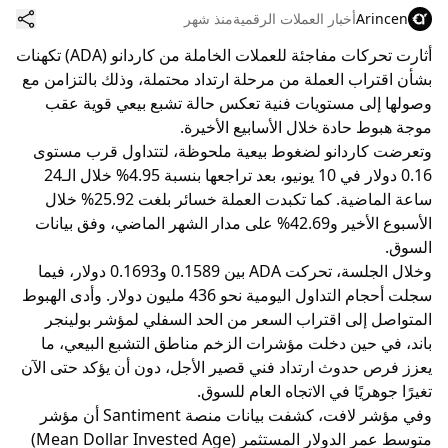
Arincen
أخبار العملات الرقمية
منذ شهر
أثارت تحركات مفاجئة للعملات الخاملة من كاردانو (ADA) تكهنات
بشأن اقتراب العملة من مرحلة ارتداد محتملة، وذلك بالتزامن مع
وصولها إلى مستويات فنية تعكس حالة تشبع بيعي قوية عقب
موجة هبوط حادة خلال الأسابيع الأخيرة.
وتعرضت كاردانو لضغوط بيعية ملحوظة، لتتداول قرب مستوى
0.16 دولار في 10 يونيو، بعد تراجعها بنسبة 4.95% خلال الـ24
ساعة الماضية. كما تكبدت العملة خسائر بلغت 25.92% خلال
الأسبوع الأخير و42.69% على مدار الشهر الماضي، وفق بيانات
السوق.
وخلال الجلسة، تحركت ADA بين 0.1589 و0.1693 دولار، فيما
سجلت أحجام التداول اليومية نحو 436 مليون دولار. وأدى الهبوط
المتواصل إلى اقتراب السعر من الحد السفلي لمؤشر بولينجر
باند، في حين دخلت مؤشرات الزخم مناطق التشبع البيعي، ما
يعزز فرص حدوث ارتداد فني قصير الأجل، دون أن يؤكد حتى الآن
تغيرًا جوهريًا في الاتجاه العام للسوق.
وفي مؤشر لافت، كشفت بيانات منصة Santiment أن مؤشر
متوسط عمر الدولار المستثمر (Mean Dollar Invested Age)