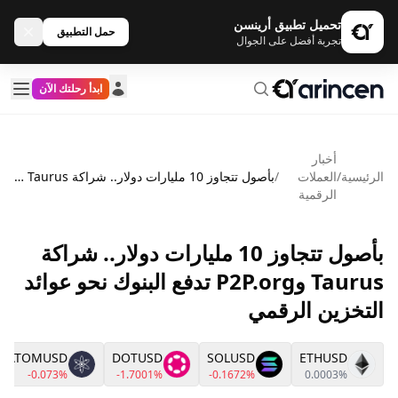
تحميل تطبيق أرينسن
حمل التطبيق
تجربة أفضل على الجوال
ابدأ رحلتك الآن
أخبار
الرئيسية
/
العملات
/
بأصول تتجاوز 10 مليارات دولار.. شراكة Taurus وP2P.org تدفع البنوك نحو عوائد التخزين الرقمي
الرقمية
بأصول تتجاوز 10 مليارات دولار.. شراكة
Taurus وP2P.org تدفع البنوك نحو عوائد
التخزين الرقمي
ATOMUSD
DOTUSD
SOLUSD
ETHUSD
-0.073%
-1.7001%
-0.1672%
0.0003%