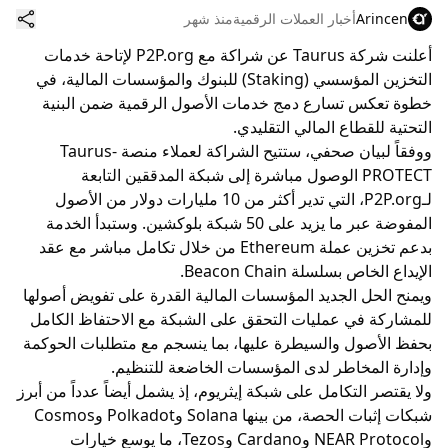
Arincen
أخبار العملات الرقمية
منذ شهر
أعلنت شركة Taurus عن شراكة مع P2P.org لإتاحة خدمات
التخزين المؤسسي (Staking) للبنوك والمؤسسات المالية، في
خطوة تعكس تسارع دمج خدمات الأصول الرقمية ضمن البنية
التحتية للقطاع المالي التقليدي.
ووفقاً لبيان صحفي، ستتيح الشراكة لعملاء منصة Taurus-
PROTECT الوصول مباشرة إلى شبكة المدققين التابعة
لـP2P.org، التي تدير أكثر من 10 مليارات دولار من الأصول
المفوضة عبر ما يزيد على 50 شبكة بلوكشين. وستبدأ الخدمة
بدعم تخزين عملة Ethereum من خلال تكامل مباشر مع عقد
الإيداع الخاص بسلسلة Beacon Chain.
ويمنح الحل الجديد المؤسسات المالية القدرة على تفويض أصولها
للمشاركة في عمليات التحقق على الشبكة مع الاحتفاظ الكامل
بحفظ الأصول والسيطرة عليها، بما ينسجم مع متطلبات الحوكمة
وإدارة المخاطر لدى المؤسسات الخاضعة للتنظيم.
ولا يقتصر التكامل على شبكة إيثريوم، إذ يشمل أيضاً عدداً من أبرز
شبكات إثبات الحصة، من بينها Solana وPolkadot وCosmos
وNEAR Protocol وCardano وTezos، ما يوسع خيارات