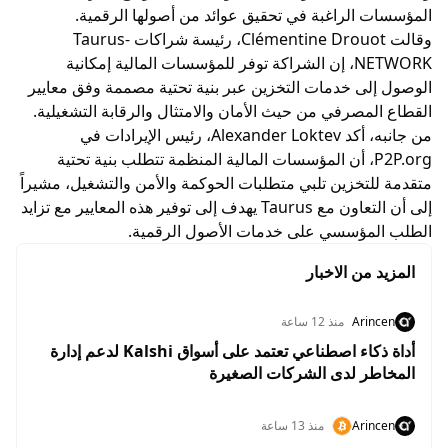
المؤسسات الراغبة في تحقيق عوائد من أصولها الرقمية.
وقالت Clémentine Drouot، رئيسة شراكات Taurus-
NETWORK، إن الشراكة توفر للمؤسسات المالية إمكانية
الوصول إلى خدمات التخزين عبر بنية تحتية مصممة وفق معايير
القطاع المصرفي من حيث الأمان والامتثال والرقابة التشغيلية.
من جانبه، أكد Alexander Loktev، رئيس الإيرادات في
P2P.org، أن المؤسسات المالية المنظمة تتطلب بنية تحتية
متقدمة للتخزين تلبي متطلبات الحوكمة والأمن والتشغيل، مشيراً
إلى أن التعاون مع Taurus يهدف إلى توفير هذه المعايير مع تزايد
الطلب المؤسسي على خدمات الأصول الرقمية.
المزيد من الاخبار
Arincen
منذ 12 ساعة
أداة ذكاء اصطناعي تعتمد على أسواق Kalshi لدعم إدارة
المخاطر لدى الشركات الصغيرة
Arincen
منذ 13 ساعة