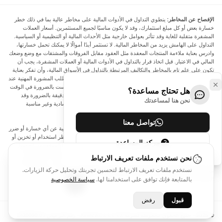
الإفصاح عن المخاطر:
ينطوي التداول في الأدوات المالية على مخاطر عالية بما في ذلك خطر
خسارة بعض أو كل مبلغ استثمارك، وقد لا يكون مناسبًا لجميع المستثمرين. أسعار العملات
المشفرة متقلبة للغاية وقد تتأثر بعوامل خارجية مثل الأحداث المالية أو التنظيمية أو السياسية.
التداول على الهامش يزيد من المخاطر المالية. لا تستثمر أبدًا أموالًا لا يمكنك تحمل خسارتها،
وادرس بعناية ملاءمة المنتجات المعقدة مثل العقود مقابل الفروقات والمشتقات مع وضع وضعك
المالي في الاعتبار. قبل اتخاذ قرار بالتداول في الأدوات المالية أو العملات المشفرة، يجب أن
تكون على علم تام بالمخاطر والتكاليف المرتبطة بالتداول في الأسواق المالية، وأن تفكر بعناية
في أهدافك الاستثمارية ومستوى خبرتك ورغبتك في المخاطرة، وأن تطلب المشورة المهنية عند
الحاجة. تود Arincen أن تذكرك بأن البيانات الواردة في هذا الموقع ليست بالضرورة في الوقت
هل تحتاج مساعدة؟
الفعلي وليست دقيقة. البيانات والأسعار الموجودة على الموقع ليست دقيقة بالضرورة وقد
نحن هنا لمساعدتك
تختلف عن السعر الفعلي في أي سوق معينة، مما يعني أن الأسعار إرشادية وغير مناسبة
لأغراض التداول.
تواصل معنا
لن يتحمل Arincen وأي مزود للبيانات الواردة في هذا الموقع المسؤولية عن أي خسارة أو ضرر
نتيجة لتداولك، أو اعتمادك على المعلومات الواردة في هذا الموقع. يحظر استخدام أو تخزين أو
مركز المساعدة
إعادة إنتاج أو عرض أو تعديل أو نقل أو توزيع البيانات الموجودة في هذا الموقع دون الحصول
على إذن كتابي صريح مسبق من Arincen و/أو مزود البيانات. جميع حقوق الملكية الفكرية
نحن نستخدم ملفات تعريف الارتباط
محفوظة من قبل مقدمي الخدمة و/أو البورصة التي تقدم البيانات الواردة في هذا الموقع. قد
نستخدم ملفات تعريف الارتباط لتحسين تجربتك وتحليل حركة الزيارات.
يتم تعويض Arincen من قبل المعلنين الذين يظهرون على الموقع، بناءً على تفاعلك مع
الإعلانات أو المعلنين.
بالمتابعة فإنك توافق على استخدامنا لها.
سياسة الخصوصية
قبول
رفض
© 2026 - جميع الحقوق محفوظة لشركة Arincen L.L.C-FZ - رقم الترخيص 2420098.01