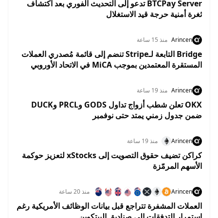
BTCPay Server تدعو إلى التحديث الفوري بعد اكتشاف
ثغرة أمنية حرجة قيد الاستغلال
Arincen
منذ 15 ساعة
Bridge التابعة لـStripe تنضم إلى قائمة مُصدري العملات
المستقرة المعتمدين بموجب MiCA في الاتحاد الأوروبي
Arincen
منذ 19 ساعة
OKX تعلن شطب أزواج تداول GODS وPRCL وDUCK
ضمن جدول زمني يمتد حتى نوفمبر
Arincen
منذ 19 ساعة
كراكن تضيف حقوق التصويت إلى xStocks لتعزيز حوكمة
الأسهم المرمّزة
Arincen
منذ 20 ساعة
العملات المشفرة تتراجع قبل بيانات الوظائف الأمريكية رغم
استمرار التدفقات إلى صناديق البيتكوين