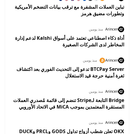
تباين العملات المشفرة مع ترقب بيانات التضخم الأمريكية
وتطورات مضيق هرمز
Arincen
منذ يومين
أداة ذكاء اصطناعي تعتمد على أسواق Kalshi لدعم إدارة
المخاطر لدى الشركات الصغيرة
Arincen
منذ يومين
BTCPay Server تدعو إلى التحديث الفوري بعد اكتشاف
ثغرة أمنية حرجة قيد الاستغلال
Arincen
منذ يومين
Bridge التابعة لـStripe تنضم إلى قائمة مُصدري العملات
المستقرة المعتمدين بموجب MiCA في الاتحاد الأوروبي
Arincen
منذ يومين
OKX تعلن شطب أزواج تداول GODS وPRCL وDUCK