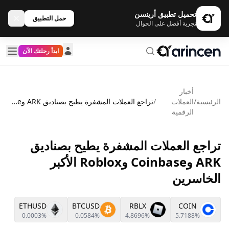
تحميل تطبيق أرينسن
حمل التطبيق
تجربة أفضل على الجوال
ابدأ رحلتك الآن
أخبار
الرئيسية
/
العملات
/
تراجع العملات المشفرة يطيح بصناديق ARK وCoinbase وRoblox الأكبر الخاسرين
الرقمية
تراجع العملات المشفرة يطيح بصناديق
ARK وCoinbase وRoblox الأكبر
الخاسرين
ETHUSD
BTCUSD
RBLX
COIN
0.0003%
0.0584%
4.8696%
5.7188%