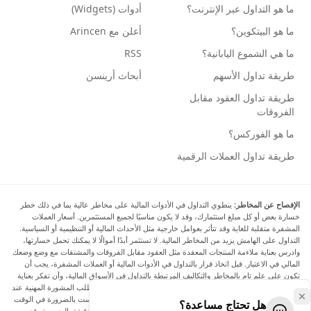
ما هو التداول عبر الإنترنت؟
أدوات (Widgets)
ما هو البيتكوين؟
أعلن مع Arincen
ما هي الشموع اليابانية؟
RSS
طريقة تداول الأسهم
أبحاث أرينسن
طريقة تداول العقود مقابل
الفروقات
ما هو الفوركس؟
طريقة تداول العملات الرقمية
الإفصاح عن المخاطر:
ينطوي التداول في الأدوات المالية على مخاطر عالية بما في ذلك خطر
خسارة بعض أو كل مبلغ استثمارك، وقد لا يكون مناسبًا لجميع المستثمرين. أسعار العملات
المشفرة متقلبة للغاية وقد تتأثر بعوامل خارجية مثل الأحداث المالية أو التنظيمية أو السياسية.
التداول على الهامش يزيد من المخاطر المالية. لا تستثمر أبدًا أموالًا لا يمكنك تحمل خسارتها،
وادرس بعناية ملاءمة المنتجات المعقدة مثل العقود مقابل الفروقات والمشتقات مع وضع وضعك
المالي في الاعتبار. قبل اتخاذ قرار بالتداول في الأدوات المالية أو العملات المشفرة، يجب أن
تكون على علم تام بالمخاطر والتكاليف المرتبطة بالتداول في الأسواق المالية، وأن تفكر بعناية
في أهدافك الاستثمارية ومستوى خبرتك ورغبتك في المخاطرة، وأن تطلب المشورة المهنية عند
الحاجة. تود Arincen أن تذكرك بأن البيانات الواردة في هذا الموقع ليست بالضرورة في الوقت
هل تحتاج مساعدة؟
الفعلي وليست دقيقة. البيانات والأسعار الموجودة على الموقع ليست دقيقة بالضرورة وقد