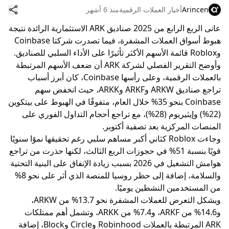
Arincen
أخبار العملات الرقمية
منذ 6 أشهر
عانى الربع الرابع من 2025 صناديق ARK الاستثمارية الرائدة نتيجة
هبوط أسواق العملات المشفرة، فيما تصدرت شركتا Coinbase
وRoblox قائمة الأسهم الأكثر تأثيرًا على الأداء السلبي للصناديق.
وأوضح التقرير الفصلي لشركة ARK أن ضعف الأسهم المرتبطة
بالعملات الرقمية، وعلى رأسها Coinbase، كان أبرز أسباب
تراجع صناديق ARKW وARKF وARKK، حيث انخفض سهم
Coinbase بنحو 35% خلال العام، متفوقًا في الهبوط على بيتكوين
(22%) وإيثيريوم (28%)، مع تراجع أحجام التداول الفوري على
المنصات المركزية بعد تصفية أكتوبر.
وجاءت Roblox كثاني أكبر مساهم سلبي رغم تحقيقها نموًا سنويًا
قويًا بنسبة 51% في حجوزات الربع الثالث، لكنها حذرت من تراجع
هوامش التشغيل في 2026 بسبب زيادة الإنفاق على البنية التحتية
والسلامة، إضافة إلى حظر روسيا للمنصة الذي أثر على نحو 8%
من المستخدمين النشطين يوميًا.
ويشكل التعرض للعملات المشفرة نحو 13.7% من ARKW،
و14.6% من ARKF، و7.4% من ARKK، وتشمل أهم ممتلكات
ARK المرتبطة بالعملات Robinhood وCircle وBlock، إضافة