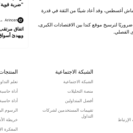
"ضربة قوية"
كماش أغسطس، وقد أعاد شيئًا من الثقة في قدرة
Arincen
من
وريًا لترسيخ موقع كندا بين الاقتصادات الكبرى،
اتفاق مرتقب
 الفصلي.
ويهدئ أسواق
الشبكة الاجتماعية
المنتجات
الشبكة الاجتماعية
تعلم التداو
منصة التحليلات
أداة حاسبة
أفضل المتداولين
أداة حاسبة
تقييمات المستخدمين لشركات
الرسوم البي
التداول
لإرتباط
خريطة الأ
المفكرة الإ