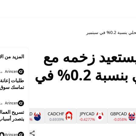
0.% في سبتمبر
يستعيد زخمه مع
المزيد من الا
نمو الناتج المحلي بنسبة 0.2% في
Arincen
منذ 5
طلبات إعانة 
تماسك سوق 
Arincen
منذ 5
NZDCAD
CADCHF
JPYCAD
GBPCAD
يتصدر أسبا
-0.2213%
0.6939%
-0.4277%
-0.058%
Arincen