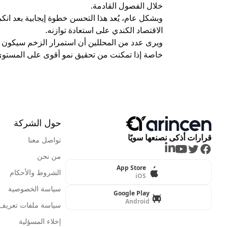
خلال الفصول القادمة.
وبشكل عام، يُعد هذا التحسن خطوة إيجابية بعد ان
الاقتصاد الكندي على استعادة توازنه.
ويرى عدد من المحللين أن استمرار الزخم سيكون ضر
خاصة إذا تمكنت من تحقيق نمو أقوى على المستوى
حول الشركة
قرارات أذكى نصنعها سويًا
تواصل معنا
LinkedIn
Youtube
Twitter
Facebook
من نحن
App Store
الشروط والأحكام
iOS
سياسة الخصوصية
Google Play
Android
سياسة ملفات تعريف ا
إخلاء المسؤلية