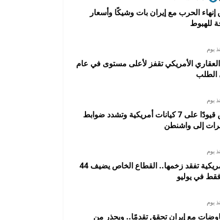
 إنهاء الحرب مع إيران بات وشيكًا وأسعار
 للهبوط
ذ يوم
العقاري الأمريكي تقفز لأعلى مستوى في عام
الطلب
ذ يوم
الصين تفرض قيودًا على 7 كيانات أمريكية وتشدد ضوابط
رات إلى واشنطن
ذ يوم
الوظائف الأمريكية تفقد زخمها.. القطاع الخاص يضيف 44
قط في يوليو
ذ يوم
وضات مع إيران تحقق تقدمًا.. ويحذر من