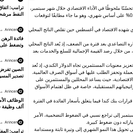
ترامب: اتفاق
تحسّنًا ملحوظًا في الأداء الاقتصادي خلال شهر سبتمبر،
النفط مرشحة
حيث سجل الناتج المحلي الإجمالي ارتفاعًا بنسبة 0.2% على أساس شهري، وهو ما جاء مطابقًا لتوقعات
الذي شهده الاقتصاد في أغسطس حين تقلص الناتج المحلي
Arincen
من
فائدة الرهن 
التصاعدي بعد فترة من الضعف، إذ يُعد الناتج المحلي
وتضغط على 
ي، من خلال رصد القيمة الإجمالية للسلع والخدمات بعد
Arincen
من
زيز معنويات المستثمرين تجاه الدولار الكندي، إذ تُعد
ة العملة وتحفز الطلب عليها في أسواق الصرف العالمية.
تصدير المسي
ت الاقتصادية، حيث يساعد المحللين والمستثمرين على
راتيجياتهم المستقبلية، خاصة في ظل اهتمام الأسواق
Arincen
من
رارات بنك كندا فيما يتعلق بأسعار الفائدة في الفترة
ألف وظيفة ف
 سبتمبر إلى تراجع نسبي في الضغوط التضخمية، الأمر
اراته دون ضغوط كبيرة.
Arincen
من
 تحويل هذا النمو الشهري إلى وتيرة ثابتة ومستدامة
ترامب: المفا