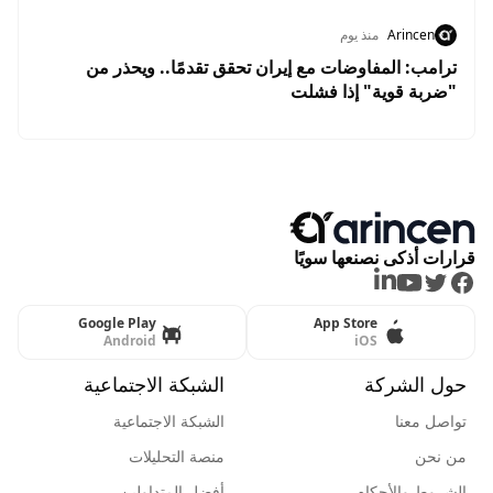
Arincen
منذ يوم
ترامب: المفاوضات مع إيران تحقق تقدمًا.. ويحذر من
"ضربة قوية" إذا فشلت
قرارات أذكى نصنعها سويًا
LinkedIn
Youtube
Twitter
Facebook
Google Play
App Store
Android
iOS
حول الشركة
الشبكة الاجتماعية
تواصل معنا
الشبكة الاجتماعية
من نحن
منصة التحليلات
الشروط والأحكام
أفضل المتداولين