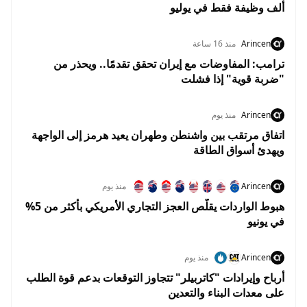
ألف وظيفة فقط في يوليو
Arincen
منذ 16 ساعة
ترامب: المفاوضات مع إيران تحقق تقدمًا.. ويحذر من
"ضربة قوية" إذا فشلت
Arincen
منذ يوم
اتفاق مرتقب بين واشنطن وطهران يعيد هرمز إلى الواجهة
ويهدئ أسواق الطاقة
Arincen
منذ يوم
هبوط الواردات يقلّص العجز التجاري الأمريكي بأكثر من 5%
في يونيو
Arincen
منذ يوم
أرباح وإيرادات "كاتربيلر" تتجاوز التوقعات بدعم قوة الطلب
على معدات البناء والتعدين