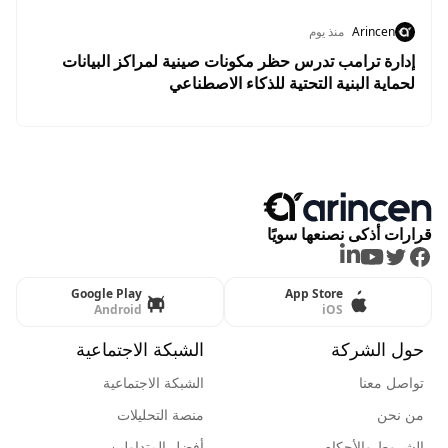
Arincen
منذ يوم
إدارة ترامب تدرس حظر مكونات صينية لمراكز البيانات
لحماية البنية التحتية للذكاء الاصطناعي
قرارات أذكى نصنعها سويًا
LinkedIn
Youtube
Twitter
Facebook
Google Play
App Store
Android
iOS
حول الشركة
الشبكة الاجتماعية
تواصل معنا
الشبكة الاجتماعية
من نحن
منصة التحليلات
الشروط والأحكام
أفضل المتداولين