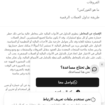
الفروقات
ما هو الفوركس؟
طريقة تداول العملات الرقمية
الإفصاح عن المخاطر:
ينطوي التداول في الأدوات المالية على مخاطر عالية بما في ذلك خطر
خسارة بعض أو كل مبلغ استثمارك، وقد لا يكون مناسبًا لجميع المستثمرين. أسعار العملات
المشفرة متقلبة للغاية وقد تتأثر بعوامل خارجية مثل الأحداث المالية أو التنظيمية أو السياسية.
التداول على الهامش يزيد من المخاطر المالية. لا تستثمر أبدًا أموالًا لا يمكنك تحمل خسارتها،
وادرس بعناية ملاءمة المنتجات المعقدة مثل العقود مقابل الفروقات والمشتقات مع وضع وضعك
المالي في الاعتبار. قبل اتخاذ قرار بالتداول في الأدوات المالية أو العملات المشفرة، يجب أن
تكون على علم تام بالمخاطر والتكاليف المرتبطة بالتداول في الأسواق المالية، وأن تفكر بعناية
في أهدافك الاستثمارية ومستوى خبرتك ورغبتك في المخاطرة، وأن تطلب المشورة المهنية عند
الحاجة. تود Arincen أن تذكرك بأن البيانات الواردة في هذا الموقع ليست بالضرورة في الوقت
هل تحتاج مساعدة؟
الفعلي وليست دقيقة. البيانات والأسعار الموجودة على الموقع ليست دقيقة بالضرورة وقد
نحن هنا لمساعدتك
تختلف عن السعر الفعلي في أي سوق معينة، مما يعني أن الأسعار إرشادية وغير مناسبة
لأغراض التداول.
تواصل معنا
لن يتحمل Arincen وأي مزود للبيانات الواردة في هذا الموقع المسؤولية عن أي خسارة أو ضرر
نتيجة لتداولك، أو اعتمادك على المعلومات الواردة في هذا الموقع. يحظر استخدام أو تخزين أو
مركز المساعدة
إعادة إنتاج أو عرض أو تعديل أو نقل أو توزيع البيانات الموجودة في هذا الموقع دون الحصول
على إذن كتابي صريح مسبق من Arincen و/أو مزود البيانات. جميع حقوق الملكية الفكرية
نحن نستخدم ملفات تعريف الارتباط
محفوظة من قبل مقدمي الخدمة و/أو البورصة التي تقدم البيانات الواردة في هذا الموقع. قد
نستخدم ملفات تعريف الارتباط لتحسين تجربتك وتحليل حركة الزيارات.
يتم تعويض Arincen من قبل المعلنين الذين يظهرون على الموقع، بناءً على تفاعلك مع