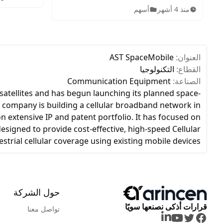
الاستراتيجيا
للأوراق المالية، أهم الشركات المدرجة،
منذ 4 أشهر
أسهم
سوق الأسهم
الأصول المتاحة، ساعات التداول، وخطوات
الاستثمار للمبتدئين.
العنوان:
AST SpaceMobile
القطاع:
التكنولوجيا
الصناعة:
Communication Equipment
satellites and has begun launching its planned space-
e company is building a cellular broadband network in
 extensive IP and patent portfolio. It has focused on
signed to provide cost-effective, high-speed Cellular
trial cellular coverage using existing mobile devices.
حول الشركة
قرارات أذكى نصنعها سويًا
تواصل معنا
LinkedIn
Youtube
Twitter
Facebook