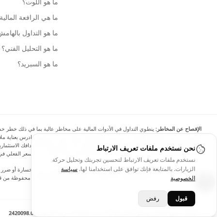
ما هو اللوت؟
ما هي الرافعة المالية
ما هو التداول بالهام
ما هو التحليل الفني؟
ما هو السبريد؟
الإفصاح عن المخاطر:
ينطوي التداول في الأدوات المالية على مخاطر عالية بما في ذلك خطر خسارة 
الهامش يزيد من المخاطر المالية. لا تستثمر أبدًا أموالًا لا يمكنك تحمل خسارتها، وادرس بعناية
نحن نستخدم ملفات تعريف الارتباط
البيانات والأسعار الموجودة على الموقع ليست دقيقة بالضرورة وقد تختلف عن السعر الفعلي في 
نستخدم ملفات تعريف الارتباط لتحسين تجربتك وتحليل حركة
الزيارات. بالمتابعة فإنك توافق على استخدامنا لها.
سياسة
لن يتحمل Arincen وأي مزود للبيانات الواردة في هذا الموقع المسؤولية عن أي خسا
الخصوصية
كتابي صريح مسبق من Arincen و/أو مزود البيانات. جميع حقوق الملكية الفكرية محفوظة من قبل مقدمي الخدمة و/أو البورصة التي تقدم البيانات الواردة في هذا الموقع. قد يتم تعويض Arincen من قبل المعلنين الذين يظهرون على الموقع، بناءً على تفاعلك مع الإعلانات أو المعلنين.
قبول
رفض
© 2026 - جميع الحقوق محفوظة لشركة Arincen L.L.C-FZ - رقم الترخيص 2420098.01