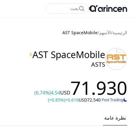
بحث
الرئيسية
/
الأسهم
/
AST SpaceMobile
AST SpaceMobile
D
ASTS
71.930
(6.74%)
4.54
USD
(+0.85%)
+0.610
USD
72.540
·
Post Trading
نظرة عامة