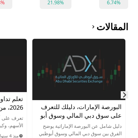
8%
21.98%
6.74%
المقالات
تعلم تداو
Skip to next slide page
البورصة الإمارات، دليلك للتعرف
2026، من الصفر للإحتراف
على سوق دبي المالي وسوق أبو
تعرف على أ
ظبي للأوراق المالية
الأسهم، وكيف
دليل شامل عن البورصة الإماراتية يوضح
وإدارة المخ
الفرق بين سوق دبي المالي وسوق أبوظبي
منذ 4 سنوات