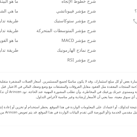
شرح خطوط الإتجاه
ما هو البيت
؟
شرح مؤشر فيبوناتشي
ما هي الشمو
ش؟
شرح مؤشر ستوكاستيك
طريقة تداو
شرح مؤشر المتوسطات المتحركة
طريقة تداو
شرح مؤشر MACD
ما هو الف
شرح نماذج الهارمونيك
طريقة تداو
شرح مؤشر RSI
بعض أو كل مبلغ استثمارك، وقد لا يكون مناسبًا لجميع المستثمرين. أسعار العملات المشفرة متقلبة للغا
 ملاءمة المنتجات المعقدة مثل العقود مقابل الفروقات والمشتقات مع وضع وضعك المالي في الاعتبار. قبل 
بالمخاطر والتكاليف 
أي سوق معينة، مما يعني أن الأسعار إرشادية وغير مناسبة لأغراض التداول.
رة أو ضرر نتيجة لتداولك، أو اعتمادك على المعلومات الواردة في هذا الموقع. يحظر استخدام أو تخزين أو إعا