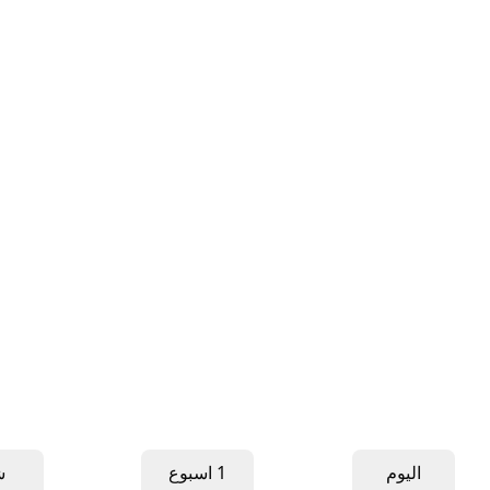
اليوم
1 اسبوع
ش