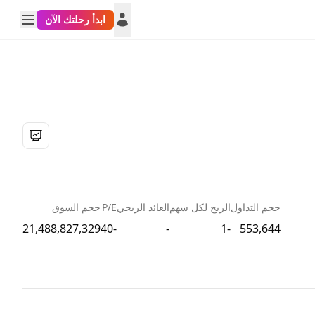
ابدأ رحلتك الآن
حجم التداول
الربح لكل سهم
العائد الربحي
P/E
حجم السوق
21,488,827,329
-40
-
-1
553,644