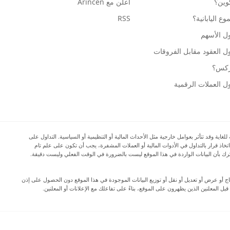
كوين؟
أعلن مع Arincen
ع اليابانية؟
RSS
ل الأسهم
ل العقود مقابل الفروقات
وركس؟
ل العملات الرقمية
ية وقد تتأثر بعوامل خارجية مثل الأحداث المالية أو التنظيمية أو السياسية. التداول على
اتخاذ قرار بالتداول في الأدوات المالية أو العملات المشفرة، يجب أن تكون على علم تام
المرتبطة بالتداول في الأسواق المالية، وأن تفكر بعناية في أهدافك الاستثمارية ومستوى خبرتك ورغبتك في المخاطرة، وأن تطلب المشورة المهنية عند الحاجة. تود Arincen أن تذكرك بأن البيانات الواردة في هذا الموقع ليست بالضرورة في الوقت الفعلي وليست دقيقة.
دة إنتاج أو عرض أو تعديل أو نقل أو توزيع البيانات الموجودة في هذا الموقع دون الحصول على إذن