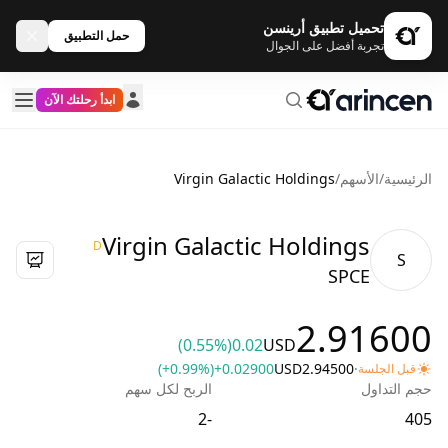
تحميل تطبيق أرينسن
حمل التطبيق
تجربة أفضل على الجوال
ابدأ رحلتك الآن
الرئيسية
/
الأسهم
/
Virgin Galactic Holdings
Virgin Galactic Holdings
D
S
SPCE
2.91600
(0.55%)
0.02
USD
(+0.99%)
+0.02900
USD
2.94500
·
قبل الجلسة
حجم التداول
الربح لكل سهم
-2
405