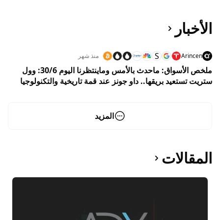
الأخبار
S
Arincen
منذ شهر
ملخص الأسواق: ماحدث بالأمس وماينتظرنا اليوم 30/6: وول
ستريت تستعيد بريقها.. داو جونز عند قمة تاريخية والتكنولوجيا
تقود عودة ناسداك للصعود
المزيد
المقالات