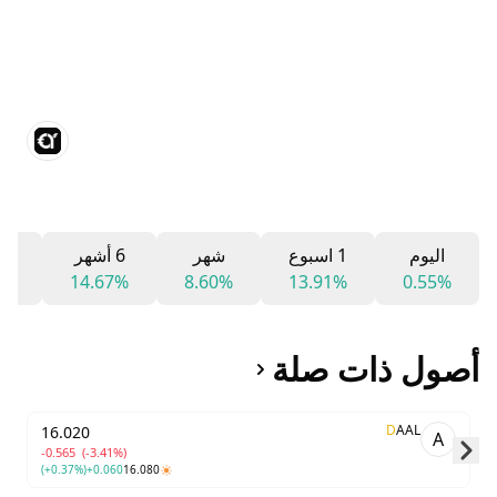
اليوم
1 اسبوع
شهر
6 أشهر
12 ش
6%
14.67%
8.60%
13.91%
0.55%
أصول ذات صلة
D
AAL
16.020
A
-0.565
(-3.41%)
(+0.37%)
+0.060
16.080
Skip to next slide page