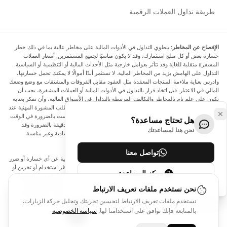
طريقة تداول العملات الرقمية
الإفصاح عن المخاطر:
ينطوي التداول في الأدوات المالية على مخاطر عالية بما في ذلك خطر
خسارة بعض أو كل مبلغ استثمارك، وقد لا يكون مناسبًا لجميع المستثمرين. أسعار العملات
المشفرة متقلبة للغاية وقد تتأثر بعوامل خارجية مثل الأحداث المالية أو التنظيمية أو السياسية.
التداول على الهامش يزيد من المخاطر المالية. لا تستثمر أبدًا أموالًا لا يمكنك تحمل خسارتها،
وادرس بعناية ملاءمة المنتجات المعقدة مثل العقود مقابل الفروقات والمشتقات مع وضع وضعك
المالي في الاعتبار. قبل اتخاذ قرار بالتداول في الأدوات المالية أو العملات المشفرة، يجب أن
تكون على علم تام بالمخاطر والتكاليف المرتبطة بالتداول في الأسواق المالية، وأن تفكر بعناية
في أهدافك الاستثمارية ومستوى خبرتك ورغبتك في المخاطرة، وأن تطلب المشورة المهنية عند
الحاجة. تود Arincen أن تذكرك بأن البيانات الواردة في هذا الموقع ليست بالضرورة في الوقت
هل تحتاج مساعدة؟
الفعلي وليست دقيقة. البيانات والأسعار الموجودة على الموقع ليست دقيقة بالضرورة وقد
نحن هنا لمساعدتك
تختلف عن السعر الفعلي في أي سوق معينة، مما يعني أن الأسعار إرشادية وغير مناسبة
لأغراض التداول.
تواصل معنا
لن يتحمل Arincen وأي مزود للبيانات الواردة في هذا الموقع المسؤولية عن أي خسارة أو ضرر
نتيجة لتداولك، أو اعتمادك على المعلومات الواردة في هذا الموقع. يحظر استخدام أو تخزين أو
مركز المساعدة
إعادة إنتاج أو عرض أو تعديل أو نقل أو توزيع البيانات الموجودة في هذا الموقع دون الحصول
على إذن كتابي صريح مسبق من Arincen و/أو مزود البيانات. جميع حقوق الملكية الفكرية
نحن نستخدم ملفات تعريف الارتباط
محفوظة من قبل مقدمي الخدمة و/أو البورصة التي تقدم البيانات الواردة في هذا الموقع. قد
نستخدم ملفات تعريف الارتباط لتحسين تجربتك وتحليل حركة الزيارات.
يتم تعويض Arincen من قبل المعلنين الذين يظهرون على الموقع، بناءً على تفاعلك مع
الإعلانات أو المعلنين.
بالمتابعة فإنك توافق على استخدامنا لها.
سياسة الخصوصية