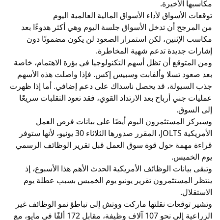
مكاسبها الأخيرة.
توقعات الأسواق لأداء الأسواق المالية العالمية اليوم
من المرجح أن تدخل الأسواق جلسة اليوم وهي أكثر هدوءًا بعد
مكاسب الإثنين، لكن استمرار الصعود لن يكون مضمونًا دون
إشارات جديدة تدعم شهية المخاطرة.
ومن المتوقع أن تظل أسهم التكنولوجيا في بؤرة الاهتمام، خاصة
بعد صعود تسلا وألفابت وسبيس إكس. فإذا واصلت هذه الأسهم
جذب السيولة، قد يحصل ناسداك على دعم إضافي. أما إذا ظهرت
عمليات جني أرباح بعد الارتداد القوي، فقد تعود التقلبات سريعًا
إلى السوق.
وسيركز المستثمرون اليوم أيضًا على بيانات فرص العمل
الأمريكية JOLTS، المقرر صدورها الثلاثاء 30 يونيو، لأنها ستوفر
قراءة مهمة حول قوة سوق العمل قبل تقرير الوظائف الرسمي
يوم الخميس.
وتبقى بيانات الوظائف الأمريكية الحدث الأهم هذا الأسبوع، إذ
ينتظر المستثمرون تقرير يونيو يوم الخميس بسبب عطلة يوم
الاستقلال.
وتشير توقعات نقلتها ماركت ووتش إلى تباطؤ نمو الوظائف غير
الزراعية إلى نحو 107 آلاف وظيفة، مقابل 172 ألفًا في مايو، مع