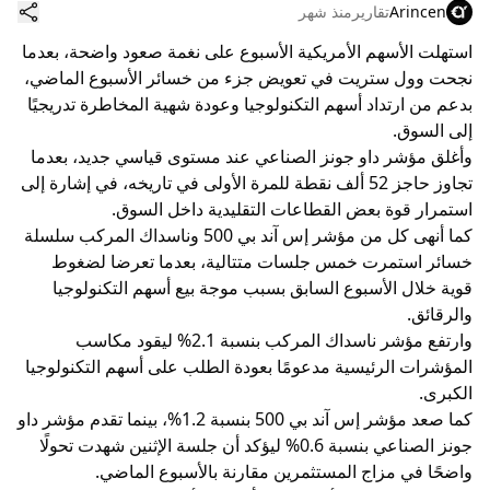
Arincen
تقارير
منذ شهر
استهلت الأسهم الأمريكية الأسبوع على نغمة صعود واضحة، بعدما
نجحت وول ستريت في تعويض جزء من خسائر الأسبوع الماضي،
بدعم من ارتداد أسهم التكنولوجيا وعودة شهية المخاطرة تدريجيًا
إلى السوق.
وأغلق مؤشر داو جونز الصناعي عند مستوى قياسي جديد، بعدما
تجاوز حاجز 52 ألف نقطة للمرة الأولى في تاريخه، في إشارة إلى
استمرار قوة بعض القطاعات التقليدية داخل السوق.
كما أنهى كل من مؤشر إس آند بي 500 وناسداك المركب سلسلة
خسائر استمرت خمس جلسات متتالية، بعدما تعرضا لضغوط
قوية خلال الأسبوع السابق بسبب موجة بيع أسهم التكنولوجيا
والرقائق.
وارتفع مؤشر ناسداك المركب بنسبة 2.1% ليقود مكاسب
المؤشرات الرئيسية مدعومًا بعودة الطلب على أسهم التكنولوجيا
الكبرى.
كما صعد مؤشر إس آند بي 500 بنسبة 1.2%، بينما تقدم مؤشر داو
جونز الصناعي بنسبة 0.6% ليؤكد أن جلسة الإثنين شهدت تحولًا
واضحًا في مزاج المستثمرين مقارنة بالأسبوع الماضي.