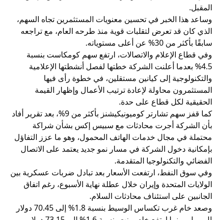
المقبل.
وساعد هذا الخبر في تحسين معنويات المستثمرين تجاه السهم،
الذي كان قد تعرض لتقلبات قوية منذ طرحه العام، مع تراجعه
سابقًا بأكثر من 30% عن أعلى مستوياته.
وفي قطاع الإعلام والاتصالات، ارتفع سهم كومكاست بنسبة
4.5% بعدما أعلنت الشركة خطتها لفصل أنشطتها الإعلامية
والتكنولوجية إلى كيانين مستقلين، في خطوة رأى فيها
المستثمرون محاولة لإعادة ترتيب الأعمال وإظهار القيمة
الحقيقية لكل قطاع على حدة.
كما قفز سهم تشارتر كوميونيكيشنز بأكثر من 9%، بعد تقرير أفاد
بأن الشركة أجرت محادثات مع سبيس إكس بشأن شراكة
محتملة في مجال خدمات الهاتف المحمول، وهو ما عزز التفاؤل
بإمكانية دخول الشركة في مسار نمو جديد يعتمد على الاتصال
الفضائي والتكنولوجيا المتقدمة.
وفي سوق النفط، ارتفعت الأسعار بعد تبادل ضربات عسكرية بين
الولايات المتحدة وإيران خلال عطلة نهاية الأسبوع، رغم اتفاق
الجانبين على استئناف محادثات السلام.
وصعد خام غرب تكساس الوسيط بنسبة 1.8% إلى 70.45 دولار
للبرميل، بينما ارتفع خام برنت بنسبة 1.6% إلى 73.15 دولار