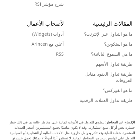
شرح مؤشر RSI
المقالات الرئيسية
لأصحاب الأعمال
ما هو التداول عبر الإنترنت؟
أدوات (Widgets)
ما هو البيتكوين؟
أعلن مع Arincen
ما هي الشموع اليابانية؟
RSS
طريقة تداول الأسهم
طريقة تداول العقود مقابل
الفروقات
ما هو الفوركس؟
طريقة تداول العملات الرقمية
الإفصاح عن المخاطر:
ينطوي التداول في الأدوات المالية على مخاطر عالية بما في ذلك خطر
خسارة بعض أو كل مبلغ استثمارك، وقد لا يكون مناسبًا لجميع المستثمرين. أسعار العملات
المشفرة متقلبة للغاية وقد تتأثر بعوامل خارجية مثل الأحداث المالية أو التنظيمية أو السياسية.
التداول على الهامش يزيد من المخاطر المالية. لا تستثمر أبدًا أموالًا لا يمكنك تحمل خسارتها،