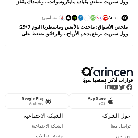
وول ستريت تنتفض بقيادة مايكروسوفت.. وناسداك يقفز
2.8% وسط ترقب نتائج التكنولوجيا
Arincen
منذ أسبوع
ملخص الأسواق: ماحدث بالأمس وماينتظرنا اليوم 29/7:
وول ستريت ترتفع بدعم الأرباح.. والرقائق تضغط على
ناسداك قبل قرار الفيدرالي
قرارات أذكى نصنعها سويًا
LinkedIn
Youtube
Twitter
Facebook
Google Play
App Store
Android
iOS
حول الشركة
الشبكة الاجتماعية
تواصل معنا
الشبكة الاجتماعية
من نحن
منصة التحليلات