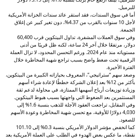
للبرميل.
أما في سوق السندات، فقد استقر عائد سندات الخزانة الأمريكية
لأجل 10 سنوات بالقرب من 4.37%، دون تغير كبير عن إغلاق
الجمعة.
وفي سوق العملات المشفرة، تداول البيتكوين قرب 60,400
دولار، مرتفعًا خلال آخر 24 ساعة، لكنه ظل قريبًا من أدنى
مستوياته منذ عام 2024. ورغم التحسن المحدود، لا تزال العملة
الرقمية تحت ضغط واضح بسبب تراجع شهية المخاطرة خلال
الفترة الأخيرة.
وصعد سهم “ستراتيجي”، المعروف بحيازاته الكبيرة من البيتكوين،
بأكثر من 12% بعد إعلان الشركة خططًا لإعادة شراء أسهم
وزيادة توزيعات أرباح أسهمها الممتازة، في محاولة لدعم ثقة
المستثمرين بعد الضغوط التي واجهتها بسبب هبوط البيتكوين.
وفي المقابل، تراجعت العقود الآجلة للذهب بنسبة 1.6% إلى
4,030 دولارًا للأوقية، مع تحسن شهية المخاطرة وعودة الأسهم
للصعود.
كما انخفض مؤشر الدولار الأمريكي بنسبة 0.3% إلى 101.10
نقطة، ما عكس بعض الهدوء في الطلب على العملة الأمريكية بعد