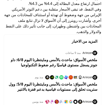
احتمال ارتفاع معدل البطالة إلى 4.4% من 4.3%.
وفي النفط، قد تبقى الأسعار متقلبة بين دعم التوتر الأمريكي
الإيراني من جهة وضغوط أي تهدئة أو استئناف للمحادثات من جهة
أخرى. وأشارت رويترز إلى أن الأسواق لا تزال تتابع ملف
المحادثات بين واشنطن وطهران، إلى جانب تأثير ذلك على النفط
والدولار والذهب.
المزيد من الاخبار
Arincen
منذ 9 ساعات
ملخص الأسواق: ماحدث بالأمس وماينتظرنا اليوم 6/8: داو
جونز يسجل مستوى قياسيًا رغم ضغوط التكنولوجيا
واستقرار أسعار النفط
Arincen
منذ يوم
ملخص الأسواق: ماحدث بالأمس وماينتظرنا اليوم 5/8: وول
ستريت تحلق إلى مستويات قياسية بدعم قفزة بالانتير
وهبوط النفط
Arincen
منذ يومين