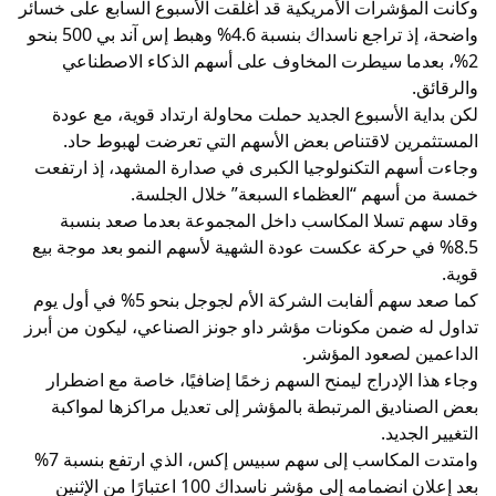
وكانت المؤشرات الأمريكية قد أغلقت الأسبوع السابع على خسائر
واضحة، إذ تراجع ناسداك بنسبة 4.6% وهبط إس آند بي 500 بنحو
2%، بعدما سيطرت المخاوف على أسهم الذكاء الاصطناعي
والرقائق.
لكن بداية الأسبوع الجديد حملت محاولة ارتداد قوية، مع عودة
المستثمرين لاقتناص بعض الأسهم التي تعرضت لهبوط حاد.
وجاءت أسهم التكنولوجيا الكبرى في صدارة المشهد، إذ ارتفعت
خمسة من أسهم “العظماء السبعة” خلال الجلسة.
وقاد سهم تسلا المكاسب داخل المجموعة بعدما صعد بنسبة
8.5% في حركة عكست عودة الشهية لأسهم النمو بعد موجة بيع
قوية.
كما صعد سهم ألفابت الشركة الأم لجوجل بنحو 5% في أول يوم
تداول له ضمن مكونات مؤشر داو جونز الصناعي، ليكون من أبرز
الداعمين لصعود المؤشر.
وجاء هذا الإدراج ليمنح السهم زخمًا إضافيًا، خاصة مع اضطرار
بعض الصناديق المرتبطة بالمؤشر إلى تعديل مراكزها لمواكبة
التغيير الجديد.
وامتدت المكاسب إلى سهم سبيس إكس، الذي ارتفع بنسبة 7%
بعد إعلان انضمامه إلى مؤشر ناسداك 100 اعتبارًا من الإثنين