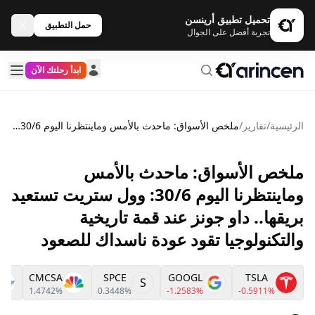
تحميل تطبيق أرينسن
حمل التطبيق
تجربة أفضل على الجوال
ابدأ رحلتك الآن
الرئيسية
/
تقارير
/
ملخص الأسواق: ماحدث بالأمس وماينتظرنا اليوم 30/6: وول ستريت تستعيد بريقها.. داو جونز عند قمة تاريخية والتكنولوجيا تقود عودة ناسداك للصعود
ملخص الأسواق: ماحدث بالأمس
وماينتظرنا اليوم 30/6: وول ستريت تستعيد
بريقها.. داو جونز عند قمة تاريخية
والتكنولوجيا تقود عودة ناسداك للصعود
CMCSA
SPCE
GOOGL
TSLA
S
1.4742%
0.3448%
-1.2583%
-0.5911%