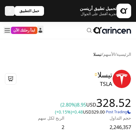
تحميل تطبيق أرينسن
حمل التطبيق
تجربة أفضل على الجوال
ابدأ رحلتك الآن
الرئيسية
/
الأسهم
/
تيسلا
تيسلا
D
TSLA
328.52
(2.80%)
8.95
USD
(+0.15%)
+0.48
USD
329.00
·
Post Trading
حجم التداول
الربح لكل سهم
2
2,246,357