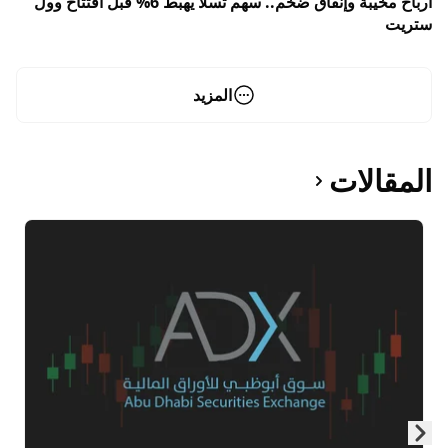
أرباح مخيبة وإنفاق ضخم.. سهم تسلا يهبط 6% قبل افتتاح وول
ستريت
المزيد
المقالات