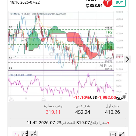
2026-07-22 18:16
BUY
@358.91
Skip to next slide page
الربح
-1,992.00
-11.10%
USD
هدف اول
هدف ثاني
وقف خسارة
319.11
452.24
410.26
2026-07-23 11:42
319.07
سعر الإغلاق
اغلقت في
1
1