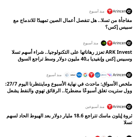
Arincen
منذ أسبوع
مفاجأة من تسلا.. هل تنفصل أعمال الصين تمهيدًا للاندماج مع
سبيس إكس؟
Arincen
منذ أسبوع
ARK Invest تعزز رهاناتها على التكنولوجيا.. شراء أسهم تسلا
وسبيس إكس وإنفيديا بـ40 مليون دولار وسط تراجع السوق
Arincen
منذ أسبوع
ملخص الأسواق: ماحدث في نهاية الأسبوع وماينتظرنا اليوم 27/7:
وول ستريت تغلق أسبوعًا مضطربًا.. الرقائق تهوي والنفط يشعل
مخاوف الفائدة وسط ترقب قرار الفيدرالي
Arincen
منذ أسبوعين
ثروة إيلون ماسك تتراجع 18.6 مليار دولار بعد الهبوط الحاد لسهم
تسلا