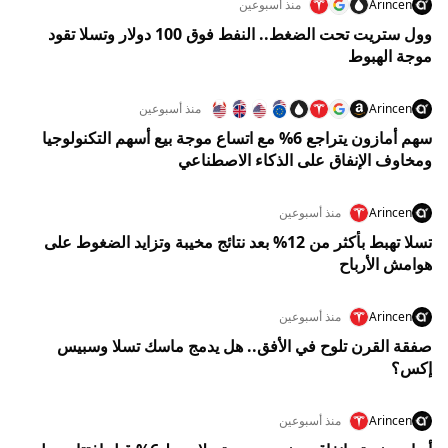
Arincen
منذ أسبوعين
وول ستريت تحت الضغط.. النفط فوق 100 دولار وتسلا تقود
موجة الهبوط
Arincen
منذ أسبوعين
سهم أمازون يتراجع 6% مع اتساع موجة بيع أسهم التكنولوجيا
ومخاوف الإنفاق على الذكاء الاصطناعي
Arincen
منذ أسبوعين
تسلا تهبط بأكثر من 12% بعد نتائج مخيبة وتزايد الضغوط على
هوامش الأرباح
Arincen
منذ أسبوعين
صفقة القرن تلوح في الأفق.. هل يدمج ماسك تسلا وسبيس
إكس؟
Arincen
منذ أسبوعين