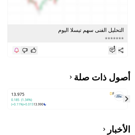
التحليل الفنى سهم تيسلا اليوم
*******
1
أصول ذات صلة
D
F
13.975
0.185
(1.34%)
(+0.11%)
+0.015
13.990
Skip to next slide page
الأخبار