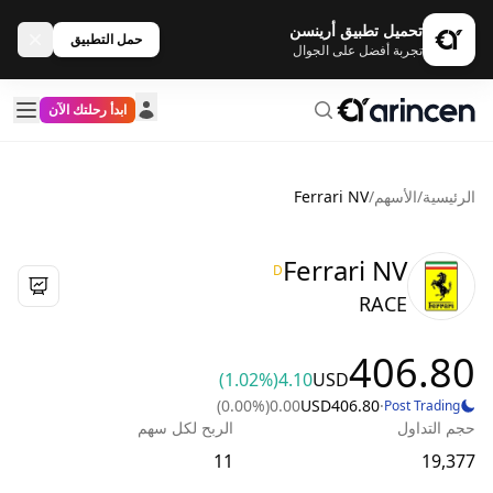
تحميل تطبيق أرينسن
حمل التطبيق
تجربة أفضل على الجوال
ابدأ رحلتك الآن
الرئيسية
/
الأسهم
/
Ferrari NV
Ferrari NV
D
RACE
406.80
(1.02%)
4.10
USD
(0.00%)
0.00
USD
406.80
·
Post Trading
حجم التداول
الربح لكل سهم
11
19,377