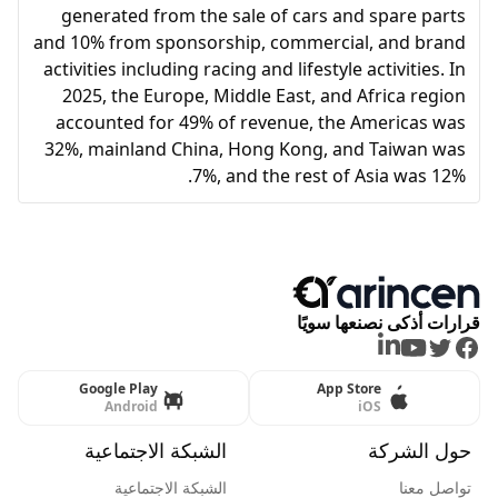
generated from the sale of cars and spare parts
and 10% from sponsorship, commercial, and brand
activities including racing and lifestyle activities. In
2025, the Europe, Middle East, and Africa region
accounted for 49% of revenue, the Americas was
32%, mainland China, Hong Kong, and Taiwan was
7%, and the rest of Asia was 12%.
قرارات أذكى نصنعها سويًا
LinkedIn
Youtube
Twitter
Facebook
Google Play
App Store
Android
iOS
حول الشركة
الشبكة الاجتماعية
تواصل معنا
الشبكة الاجتماعية