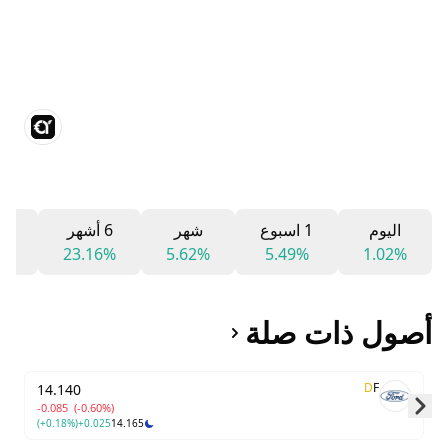
اليوم
1 اسبوع
شهر
6 أشهر
12 شه
3%
23.16%
5.62%
5.49%
1.02%
أصول ذات صلة
D
F
14.140
-0.085
(-0.60%)
(+0.18%)
+0.025
14.165
Skip to next slide page