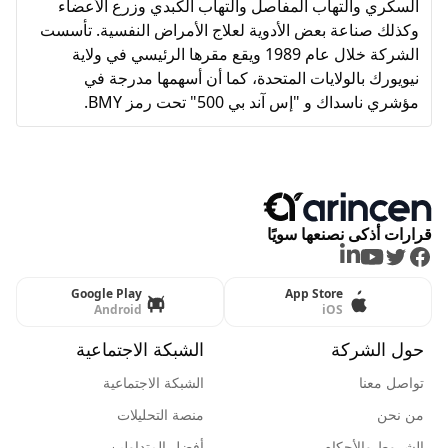
السكري والتهاب المفاصل والتهاب الكبدي وزرع الأعضاء
وكذلك صناعة بعض الأدوية لعلاج الأمراض النفسية. تأسست
الشركة خلال عام 1989 ويقع مقرها الرئيسي في ولاية
نيويورك بالولايات المتحدة، كما أن أسهمها مدرجة في
مؤشري ناسداك و "إس آند بي 500" تحت رمز BMY.
قرارات أذكى نصنعها سويًا
LinkedIn
Youtube
Twitter
Facebook
Google Play
App Store
Android
iOS
حول الشركة
الشبكة الاجتماعية
تواصل معنا
الشبكة الاجتماعية
من نحن
منصة التحليلات
الشروط والأحكام
أفضل المتداولين