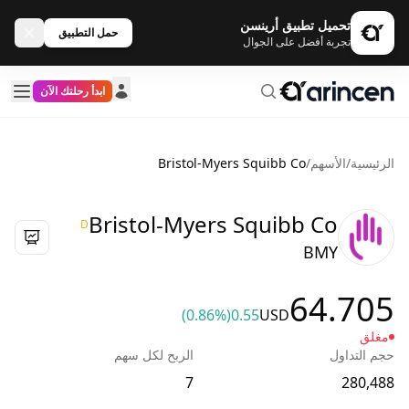
تحميل تطبيق أرينسن
حمل التطبيق
تجربة أفضل على الجوال
ابدأ رحلتك الآن
الرئيسية
/
الأسهم
/
Bristol-Myers Squibb Co
Bristol-Myers Squibb Co
D
BMY
64.705
(0.86%)
0.55
USD
مغلق
حجم التداول
الربح لكل سهم
7
280,488