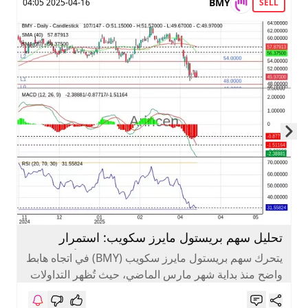
BMY
2025-04-16 04:05
SELL
Skip to next slide page
تحليل سهم بريستول مايرز سكويب: استمرار
الاتجاه الهابط وفرص استهداف مستويات أدنى
يتحرك سهم بريستول مايرز سكويب (BMY) في اتجاه هابط
واضح منذ بداية شهر مارس الماضي، حيث تُظهر التداولات
على الإطار...