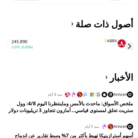
أصول ذات صلة
D
ABBV
245.890
2.070
(0.85%)
Skip to next slide page
الأخبار
Arincen
منذ 4 أيام
ملخص الأسواق: ماحدث بالأمس وماينتظرنا اليوم 4/8: وول
ستريت تحلق لمستوى قياسي.. أمازون تتجاوز 3 تريليونات دولار
والنفط يهوي 5%
Arincen
منذ 5 أيام
أسهم أسترازينيكا تهبط بأكثر من 7% وسط تقارير عن اندماج