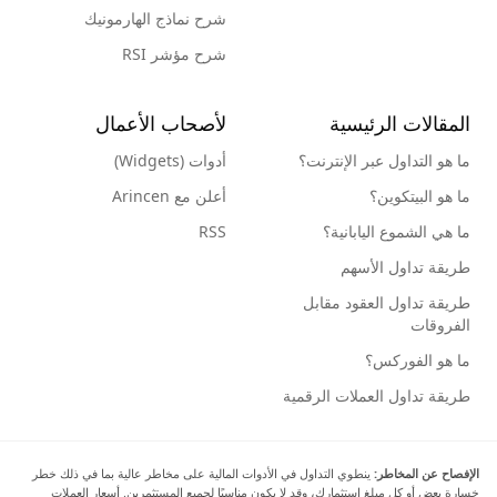
شرح نماذج الهارمونيك
شرح مؤشر RSI
المقالات الرئيسية
لأصحاب الأعمال
ما هو التداول عبر الإنترنت؟
أدوات (Widgets)
ما هو البيتكوين؟
أعلن مع Arincen
ما هي الشموع اليابانية؟
RSS
طريقة تداول الأسهم
طريقة تداول العقود مقابل
الفروقات
ما هو الفوركس؟
طريقة تداول العملات الرقمية
الإفصاح عن المخاطر:
ينطوي التداول في الأدوات المالية على مخاطر عالية بما في ذلك خطر
خسارة بعض أو كل مبلغ استثمارك، وقد لا يكون مناسبًا لجميع المستثمرين. أسعار العملات