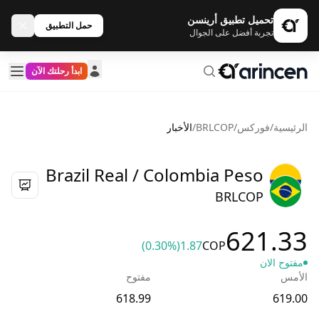
تحميل تطبيق أرينسن
حمل التطبيق
تجربة أفضل على الجوال
ابدأ رحلتك الآن
الرئيسية
/
فوركس
/
BRLCOP
/
الأخبار
Brazil Real / Colombia Peso
BRLCOP
621.33
(0.30%)
1.87
COP
مفتوح الان
الأمس
مفتوح
618.99
619.00