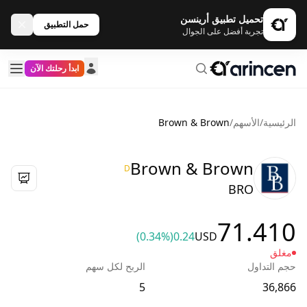
تحميل تطبيق أرينسن
حمل التطبيق
تجربة أفضل على الجوال
ابدأ رحلتك الآن
الرئيسية
/
الأسهم
/
Brown & Brown
Brown & Brown
D
BRO
71.410
(0.34%)
0.24
USD
مغلق
حجم التداول
الربح لكل سهم
5
36,866