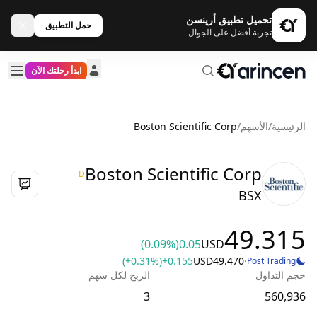
تحميل تطبيق أرينسن
حمل التطبيق
تجربة أفضل على الجوال
ابدأ رحلتك الآن
الرئيسية
/
الأسهم
/
Boston Scientific Corp
Boston Scientific Corp
D
BSX
49.315
(0.09%)
0.05
USD
(+0.31%)
+0.155
USD
49.470
·
Post Trading
حجم التداول
الربح لكل سهم
3
560,936