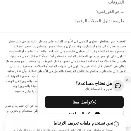
الفروقات
ما هو الفوركس؟
طريقة تداول العملات الرقمية
الإفصاح عن المخاطر:
ينطوي التداول في الأدوات المالية على مخاطر عالية بما في ذلك خطر
خسارة بعض أو كل مبلغ استثمارك، وقد لا يكون مناسبًا لجميع المستثمرين. أسعار العملات
المشفرة متقلبة للغاية وقد تتأثر بعوامل خارجية مثل الأحداث المالية أو التنظيمية أو السياسية.
التداول على الهامش يزيد من المخاطر المالية. لا تستثمر أبدًا أموالًا لا يمكنك تحمل خسارتها،
وادرس بعناية ملاءمة المنتجات المعقدة مثل العقود مقابل الفروقات والمشتقات مع وضع وضعك
المالي في الاعتبار. قبل اتخاذ قرار بالتداول في الأدوات المالية أو العملات المشفرة، يجب أن
تكون على علم تام بالمخاطر والتكاليف المرتبطة بالتداول في الأسواق المالية، وأن تفكر بعناية
في أهدافك الاستثمارية ومستوى خبرتك ورغبتك في المخاطرة، وأن تطلب المشورة المهنية عند
الحاجة. تود Arincen أن تذكرك بأن البيانات الواردة في هذا الموقع ليست بالضرورة في الوقت
هل تحتاج مساعدة؟
الفعلي وليست دقيقة. البيانات والأسعار الموجودة على الموقع ليست دقيقة بالضرورة وقد
نحن هنا لمساعدتك
تختلف عن السعر الفعلي في أي سوق معينة، مما يعني أن الأسعار إرشادية وغير مناسبة
لأغراض التداول.
تواصل معنا
لن يتحمل Arincen وأي مزود للبيانات الواردة في هذا الموقع المسؤولية عن أي خسارة أو ضرر
نتيجة لتداولك، أو اعتمادك على المعلومات الواردة في هذا الموقع. يحظر استخدام أو تخزين أو
مركز المساعدة
إعادة إنتاج أو عرض أو تعديل أو نقل أو توزيع البيانات الموجودة في هذا الموقع دون الحصول
على إذن كتابي صريح مسبق من Arincen و/أو مزود البيانات. جميع حقوق الملكية الفكرية
نحن نستخدم ملفات تعريف الارتباط
محفوظة من قبل مقدمي الخدمة و/أو البورصة التي تقدم البيانات الواردة في هذا الموقع. قد
نستخدم ملفات تعريف الارتباط لتحسين تجربتك وتحليل حركة الزيارات.
يتم تعويض Arincen من قبل المعلنين الذين يظهرون على الموقع، بناءً على تفاعلك مع