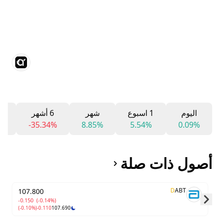
اليوم
1 اسبوع
شهر
6 أشهر
12
%
-35.34%
8.85%
5.54%
0.09%
أصول ذات صلة
D
ABT
107.800
-0.150
(-0.14%)
(-0.10%)
-0.110
107.690
Skip to next slide page