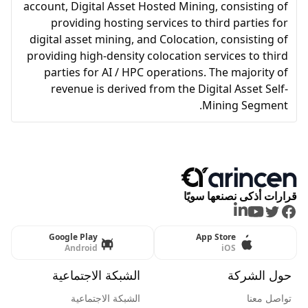
account, Digital Asset Hosted Mining, consisting of
providing hosting services to third parties for
digital asset mining, and Colocation, consisting of
providing high-density colocation services to third
parties for AI / HPC operations. The majority of
revenue is derived from the Digital Asset Self-
Mining Segment.
قرارات أذكى نصنعها سويًا
LinkedIn
Youtube
Twitter
Facebook
Google Play
App Store
Android
iOS
حول الشركة
الشبكة الاجتماعية
تواصل معنا
الشبكة الاجتماعية