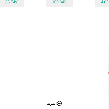
83.74%
109.84%
4.0
المزيد