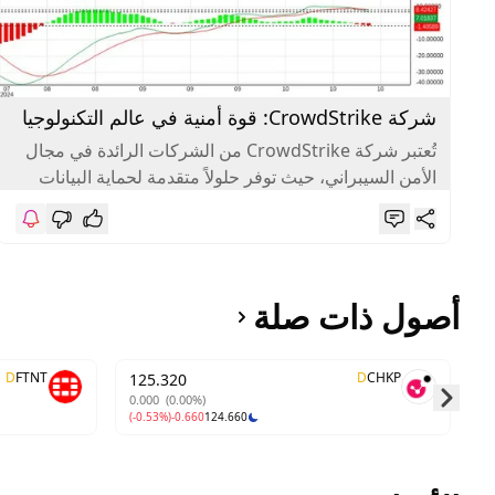
شركة CrowdStrike: قوة أمنية في عالم التكنولوجيا
تُعتبر شركة CrowdStrike من الشركات الرائدة في مجال
الأمن السيبراني، حيث توفر حلولاً متقدمة لحماية البيانات
والشبكات من التهديدات الرقمية....
أصول ذات صلة
D
FTNT
D
CHKP
125.320
0.000
(0.00%)
(-0.53%)
-0.660
124.660
Skip to next slide page