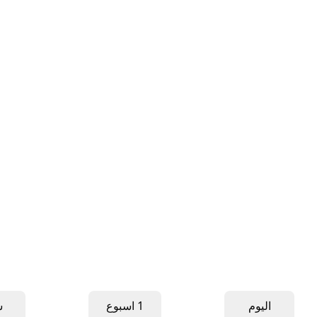
اليوم
1 اسبوع
ش