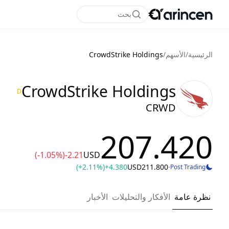
بحث
الرئيسية
/
الأسهم
/
CrowdStrike Holdings
CrowdStrike Holdings
D
CRWD
207.420
(-1.05%)
-2.21
USD
(+2.11%)
+4.380
USD
211.800
·
Post Trading
نظرة عامة
الأفكار والتحليلات
الأخبار