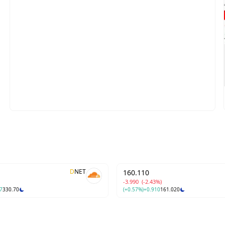
D
NET
160.110
-3.990
(-2.43%)
7
330.70
(+0.57%)
+0.910
161.020