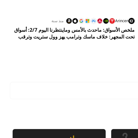
Arincen
منذ سنة
ملخص الأسواق: ماحدث بالأمس وماينتظرنا اليوم 2/7: أسواق
تحت المجهر: خلاف ماسك وترامب يهز وول ستريت وترقب
عالمي لقرارات حاسمة