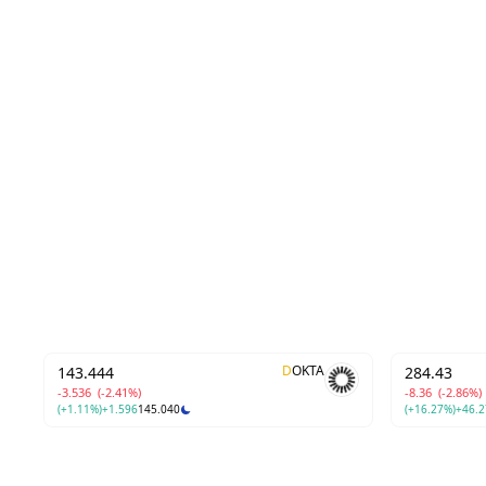
D
OKTA
143.444
284.43
-3.536
(-2.41%)
-8.36
(-2.86%)
(+1.11%)
+1.596
145.040
(+16.27%)
+46.2