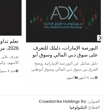
تعلم تداو
Skip to next slide page
البورصة الإمارات، دليلك للتعرف
2026، من الصفر للإحتراف
على سوق دبي المالي وسوق أبو
تعرف على أ
ظبي للأوراق المالية
الأسهم، وكيف
دليل شامل عن البورصة الإماراتية يوضح
وإدارة المخ
الفرق بين سوق دبي المالي وسوق أبوظبي
منذ 4 سنوات
الاستراتيجيا
للأوراق المالية، أهم الشركات المدرجة،
منذ 4 أشهر
أسهم
سوق الأسهم
الأصول المتاحة، ساعات التداول، وخطوات
الاستثمار للمبتدئين.
العنوان:
Crowdstrike Holdings Inc
القطاع:
التكنولوجيا