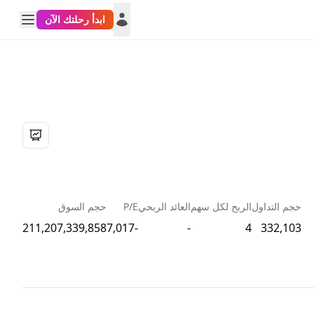
ابدأ رحلتك الآن
حجم التداول
الربح لكل سهم
العائد الربحي
P/E
حجم السوق
211,207,339,858
-7,017
-
4
332,103