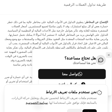
طريقة تداول العملات الرقمية
الإفصاح عن المخاطر:
ينطوي التداول في الأدوات المالية على مخاطر عالية بما في ذلك خطر
خسارة بعض أو كل مبلغ استثمارك، وقد لا يكون مناسبًا لجميع المستثمرين. أسعار العملات
المشفرة متقلبة للغاية وقد تتأثر بعوامل خارجية مثل الأحداث المالية أو التنظيمية أو السياسية.
التداول على الهامش يزيد من المخاطر المالية. لا تستثمر أبدًا أموالًا لا يمكنك تحمل خسارتها،
وادرس بعناية ملاءمة المنتجات المعقدة مثل العقود مقابل الفروقات والمشتقات مع وضع وضعك
المالي في الاعتبار. قبل اتخاذ قرار بالتداول في الأدوات المالية أو العملات المشفرة، يجب أن
تكون على علم تام بالمخاطر والتكاليف المرتبطة بالتداول في الأسواق المالية، وأن تفكر بعناية
في أهدافك الاستثمارية ومستوى خبرتك ورغبتك في المخاطرة، وأن تطلب المشورة المهنية عند
الحاجة. تود Arincen أن تذكرك بأن البيانات الواردة في هذا الموقع ليست بالضرورة في الوقت
هل تحتاج مساعدة؟
الفعلي وليست دقيقة. البيانات والأسعار الموجودة على الموقع ليست دقيقة بالضرورة وقد
نحن هنا لمساعدتك
تختلف عن السعر الفعلي في أي سوق معينة، مما يعني أن الأسعار إرشادية وغير مناسبة
لأغراض التداول.
تواصل معنا
لن يتحمل Arincen وأي مزود للبيانات الواردة في هذا الموقع المسؤولية عن أي خسارة أو ضرر
نتيجة لتداولك، أو اعتمادك على المعلومات الواردة في هذا الموقع. يحظر استخدام أو تخزين أو
مركز المساعدة
إعادة إنتاج أو عرض أو تعديل أو نقل أو توزيع البيانات الموجودة في هذا الموقع دون الحصول
على إذن كتابي صريح مسبق من Arincen و/أو مزود البيانات. جميع حقوق الملكية الفكرية
نحن نستخدم ملفات تعريف الارتباط
محفوظة من قبل مقدمي الخدمة و/أو البورصة التي تقدم البيانات الواردة في هذا الموقع. قد
نستخدم ملفات تعريف الارتباط لتحسين تجربتك وتحليل حركة الزيارات.
يتم تعويض Arincen من قبل المعلنين الذين يظهرون على الموقع، بناءً على تفاعلك مع
الإعلانات أو المعلنين.
بالمتابعة فإنك توافق على استخدامنا لها.
سياسة الخصوصية