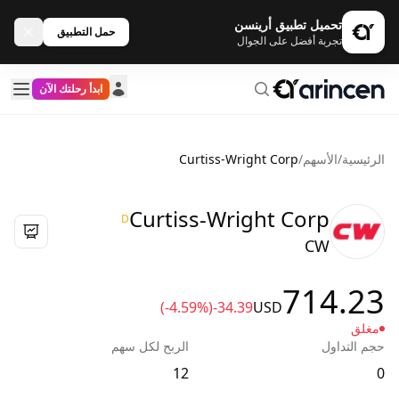
تحميل تطبيق أرينسن
حمل التطبيق
تجربة أفضل على الجوال
ابدأ رحلتك الآن
الرئيسية
/
الأسهم
/
Curtiss-Wright Corp
Curtiss-Wright Corp
D
CW
714.23
(-4.59%)
-34.39
USD
مغلق
حجم التداول
الربح لكل سهم
12
0