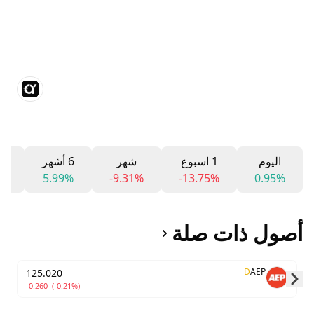
اليوم
1 اسبوع
شهر
6 أشهر
12 
8%
5.99%
-9.31%
-13.75%
0.95%
أصول ذات صلة
D
AEP
125.020
-0.260
(-0.21%)
Skip to next slide page