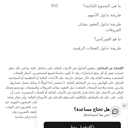
ما هي الشموع اليابانية؟
RSS
طريقة تداول الأسهم
طريقة تداول العقود مقابل
الفروقات
ما هو الفوركس؟
طريقة تداول العملات الرقمية
الإفصاح عن المخاطر:
ينطوي التداول في الأدوات المالية على مخاطر عالية بما في ذلك خطر
خسارة بعض أو كل مبلغ استثمارك، وقد لا يكون مناسبًا لجميع المستثمرين. أسعار العملات
المشفرة متقلبة للغاية وقد تتأثر بعوامل خارجية مثل الأحداث المالية أو التنظيمية أو السياسية.
التداول على الهامش يزيد من المخاطر المالية. لا تستثمر أبدًا أموالًا لا يمكنك تحمل خسارتها،
وادرس بعناية ملاءمة المنتجات المعقدة مثل العقود مقابل الفروقات والمشتقات مع وضع وضعك
المالي في الاعتبار. قبل اتخاذ قرار بالتداول في الأدوات المالية أو العملات المشفرة، يجب أن
تكون على علم تام بالمخاطر والتكاليف المرتبطة بالتداول في الأسواق المالية، وأن تفكر بعناية
في أهدافك الاستثمارية ومستوى خبرتك ورغبتك في المخاطرة، وأن تطلب المشورة المهنية عند
الحاجة. تود Arincen أن تذكرك بأن البيانات الواردة في هذا الموقع ليست بالضرورة في الوقت
هل تحتاج مساعدة؟
الفعلي وليست دقيقة. البيانات والأسعار الموجودة على الموقع ليست دقيقة بالضرورة وقد
نحن هنا لمساعدتك
تختلف عن السعر الفعلي في أي سوق معينة، مما يعني أن الأسعار إرشادية وغير مناسبة
لأغراض التداول.
تواصل معنا