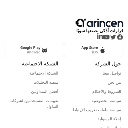
قرارات أذكى نصنعها سويًا
LinkedIn
Youtube
Twitter
Facebook
Google Play
App Store
Android
iOS
حول الشركة
الشبكة الاجتماعية
تواصل معنا
الشبكة الاجتماعية
من نحن
منصة التحليلات
الشروط والأحكام
أفضل المتداولين
سياسة الخصوصية
تقييمات المستخدمين لشركات
التداول
سياسة ملفات تعريف الإرتباط
إخلاء المسؤلية
قوانين الموقع