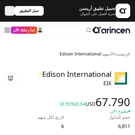
تحميل تطبيق أرينسن
حمل التطبيق
تجربة أفضل على الجوال
ابدأ رحلتك الآن
الرئيسية
/
الأسهم
/
Edison International
Edison International
D
EIX
67.790
(0.95%)
0.64
USD
مفتوح الان
حجم التداول
الربح لكل سهم
6
6,811