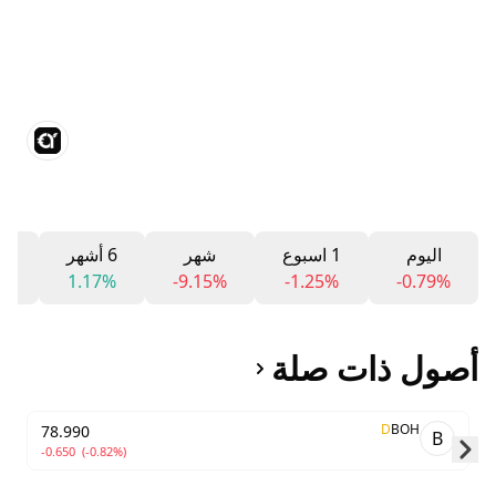
اليوم
1 اسبوع
شهر
6 أشهر
12 
5%
1.17%
-9.15%
-1.25%
-0.79%
أصول ذات صلة
D
BOH
78.990
B
-0.650
(-0.82%)
Skip to next slide page