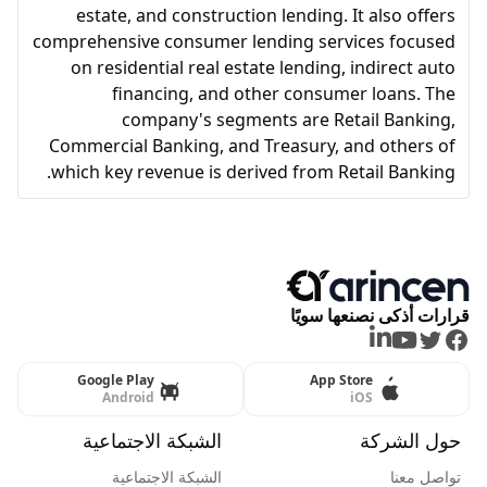
estate, and construction lending. It also offers
comprehensive consumer lending services focused
on residential real estate lending, indirect auto
financing, and other consumer loans. The
company's segments are Retail Banking,
Commercial Banking, and Treasury, and others of
which key revenue is derived from Retail Banking.
قرارات أذكى نصنعها سويًا
LinkedIn
Youtube
Twitter
Facebook
Google Play
App Store
Android
iOS
حول الشركة
الشبكة الاجتماعية
تواصل معنا
الشبكة الاجتماعية