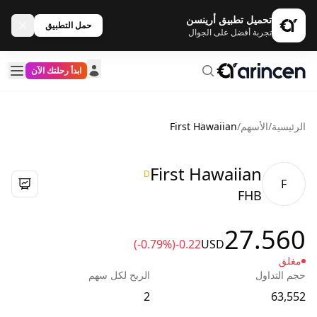
تحميل تطبيق أرينسن
حمل التطبيق
تجربة أفضل على الجوال
ابدأ رحلتك الآن
الرئيسية
/
الأسهم
/
First Hawaiian
First Hawaiian
D
F
FHB
27.560
(-0.79%)
-0.22
USD
مغلق
حجم التداول
الربح لكل سهم
2
63,552