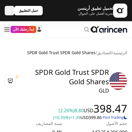
تحميل تطبيق أرينسن
حمل التطبيق
تجربة أفضل على الجوال
ابدأ رحلتك الآن
الرئيسية
/
الصناديق
/
SPDR Gold Trust SPDR Gold Shares
SPDR Gold Trust SPDR
D
Gold Shares
GLD
398.47
(2.26%)
8.80
USD
(+0.35%)
+1.39
USD
399.86
·
Post Trading
حجم الأصول
نسبة المصاريف