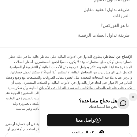
طريقة تداول العقود مقابل
الفروقات
ما هو الفوركس؟
طريقة تداول العملات الرقمية
الإفصاح عن المخاطر:
ينطوي التداول في الأدوات المالية على مخاطر عالية بما في ذلك خطر
خسارة بعض أو كل مبلغ استثمارك، وقد لا يكون مناسبًا لجميع المستثمرين. أسعار العملات
المشفرة متقلبة للغاية وقد تتأثر بعوامل خارجية مثل الأحداث المالية أو التنظيمية أو السياسية.
التداول على الهامش يزيد من المخاطر المالية. لا تستثمر أبدًا أموالًا لا يمكنك تحمل خسارتها،
وادرس بعناية ملاءمة المنتجات المعقدة مثل العقود مقابل الفروقات والمشتقات مع وضع وضعك
المالي في الاعتبار. قبل اتخاذ قرار بالتداول في الأدوات المالية أو العملات المشفرة، يجب أن
تكون على علم تام بالمخاطر والتكاليف المرتبطة بالتداول في الأسواق المالية، وأن تفكر بعناية
في أهدافك الاستثمارية ومستوى خبرتك ورغبتك في المخاطرة، وأن تطلب المشورة المهنية عند
الحاجة. تود Arincen أن تذكرك بأن البيانات الواردة في هذا الموقع ليست بالضرورة في الوقت
هل تحتاج مساعدة؟
الفعلي وليست دقيقة. البيانات والأسعار الموجودة على الموقع ليست دقيقة بالضرورة وقد
نحن هنا لمساعدتك
تختلف عن السعر الفعلي في أي سوق معينة، مما يعني أن الأسعار إرشادية وغير مناسبة
لأغراض التداول.
تواصل معنا
لن يتحمل Arincen وأي مزود للبيانات الواردة في هذا الموقع المسؤولية عن أي خسارة أو ضرر
نتيجة لتداولك، أو اعتمادك على المعلومات الواردة في هذا الموقع. يحظر استخدام أو تخزين أو
مركز المساعدة
إعادة إنتاج أو عرض أو تعديل أو نقل أو توزيع البيانات الموجودة في هذا الموقع دون الحصول