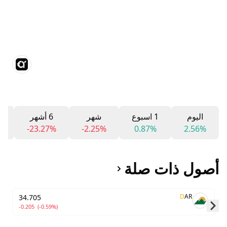
اليوم
1 اسبوع
شهر
6 أشهر
2
%
-23.27%
-2.25%
0.87%
2.56%
أصول ذات صلة
D
AR
34.705
-0.205
(-0.59%)
Skip to next slide page