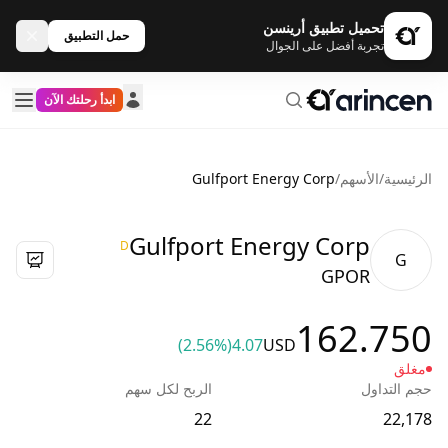
تحميل تطبيق أرينسن
حمل التطبيق
تجربة أفضل على الجوال
ابدأ رحلتك الآن
الرئيسية
/
الأسهم
/
Gulfport Energy Corp
Gulfport Energy Corp
D
G
GPOR
162.750
(2.56%)
4.07
USD
مغلق
حجم التداول
الربح لكل سهم
22
22,178