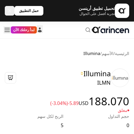
تحميل تطبيق أرينسن
حمل التطبيق
تجربة أفضل على الجوال
ابدأ رحلتك الآن
الرئيسية
/
الأسهم
/
Illumina
Illumina
D
ILMN
188.070
(-3.04%)
-5.89
USD
مغلق
حجم التداول
الربح لكل سهم
5
0