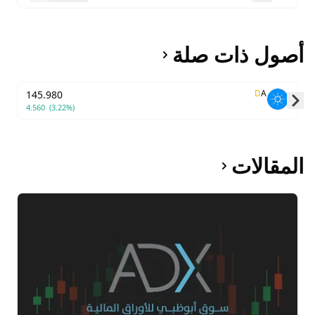
أصول ذات صلة
D
A
145.980
4.560
(3.22%)
Skip to next slide page
المقالات