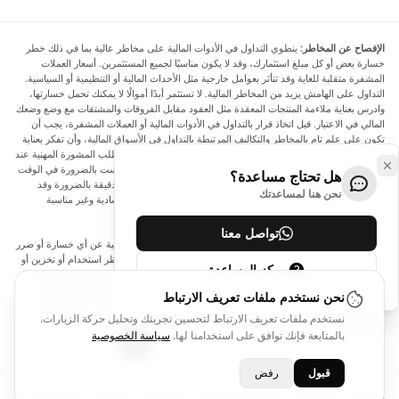
الإفصاح عن المخاطر:
ينطوي التداول في الأدوات المالية على مخاطر عالية بما في ذلك خطر
خسارة بعض أو كل مبلغ استثمارك، وقد لا يكون مناسبًا لجميع المستثمرين. أسعار العملات
المشفرة متقلبة للغاية وقد تتأثر بعوامل خارجية مثل الأحداث المالية أو التنظيمية أو السياسية.
التداول على الهامش يزيد من المخاطر المالية. لا تستثمر أبدًا أموالًا لا يمكنك تحمل خسارتها،
وادرس بعناية ملاءمة المنتجات المعقدة مثل العقود مقابل الفروقات والمشتقات مع وضع وضعك
المالي في الاعتبار. قبل اتخاذ قرار بالتداول في الأدوات المالية أو العملات المشفرة، يجب أن
تكون على علم تام بالمخاطر والتكاليف المرتبطة بالتداول في الأسواق المالية، وأن تفكر بعناية
في أهدافك الاستثمارية ومستوى خبرتك ورغبتك في المخاطرة، وأن تطلب المشورة المهنية عند
الحاجة. تود Arincen أن تذكرك بأن البيانات الواردة في هذا الموقع ليست بالضرورة في الوقت
هل تحتاج مساعدة؟
الفعلي وليست دقيقة. البيانات والأسعار الموجودة على الموقع ليست دقيقة بالضرورة وقد
نحن هنا لمساعدتك
تختلف عن السعر الفعلي في أي سوق معينة، مما يعني أن الأسعار إرشادية وغير مناسبة
لأغراض التداول.
تواصل معنا
لن يتحمل Arincen وأي مزود للبيانات الواردة في هذا الموقع المسؤولية عن أي خسارة أو ضرر
نتيجة لتداولك، أو اعتمادك على المعلومات الواردة في هذا الموقع. يحظر استخدام أو تخزين أو
مركز المساعدة
إعادة إنتاج أو عرض أو تعديل أو نقل أو توزيع البيانات الموجودة في هذا الموقع دون الحصول
على إذن كتابي صريح مسبق من Arincen و/أو مزود البيانات. جميع حقوق الملكية الفكرية
نحن نستخدم ملفات تعريف الارتباط
محفوظة من قبل مقدمي الخدمة و/أو البورصة التي تقدم البيانات الواردة في هذا الموقع. قد
نستخدم ملفات تعريف الارتباط لتحسين تجربتك وتحليل حركة الزيارات.
يتم تعويض Arincen من قبل المعلنين الذين يظهرون على الموقع، بناءً على تفاعلك مع
بالمتابعة فإنك توافق على استخدامنا لها.
سياسة الخصوصية
الإعلانات أو المعلنين.
قبول
رفض