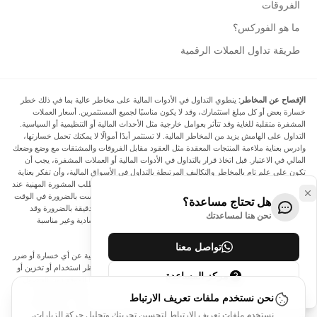
الفروقات
ما هو الفوركس؟
طريقة تداول العملات الرقمية
الإفصاح عن المخاطر:
ينطوي التداول في الأدوات المالية على مخاطر عالية بما في ذلك خطر
خسارة بعض أو كل مبلغ استثمارك، وقد لا يكون مناسبًا لجميع المستثمرين. أسعار العملات
المشفرة متقلبة للغاية وقد تتأثر بعوامل خارجية مثل الأحداث المالية أو التنظيمية أو السياسية.
التداول على الهامش يزيد من المخاطر المالية. لا تستثمر أبدًا أموالًا لا يمكنك تحمل خسارتها،
وادرس بعناية ملاءمة المنتجات المعقدة مثل العقود مقابل الفروقات والمشتقات مع وضع وضعك
المالي في الاعتبار. قبل اتخاذ قرار بالتداول في الأدوات المالية أو العملات المشفرة، يجب أن
تكون على علم تام بالمخاطر والتكاليف المرتبطة بالتداول في الأسواق المالية، وأن تفكر بعناية
في أهدافك الاستثمارية ومستوى خبرتك ورغبتك في المخاطرة، وأن تطلب المشورة المهنية عند
الحاجة. تود Arincen أن تذكرك بأن البيانات الواردة في هذا الموقع ليست بالضرورة في الوقت
هل تحتاج مساعدة؟
الفعلي وليست دقيقة. البيانات والأسعار الموجودة على الموقع ليست دقيقة بالضرورة وقد
نحن هنا لمساعدتك
تختلف عن السعر الفعلي في أي سوق معينة، مما يعني أن الأسعار إرشادية وغير مناسبة
لأغراض التداول.
تواصل معنا
لن يتحمل Arincen وأي مزود للبيانات الواردة في هذا الموقع المسؤولية عن أي خسارة أو ضرر
نتيجة لتداولك، أو اعتمادك على المعلومات الواردة في هذا الموقع. يحظر استخدام أو تخزين أو
مركز المساعدة
إعادة إنتاج أو عرض أو تعديل أو نقل أو توزيع البيانات الموجودة في هذا الموقع دون الحصول
على إذن كتابي صريح مسبق من Arincen و/أو مزود البيانات. جميع حقوق الملكية الفكرية
نحن نستخدم ملفات تعريف الارتباط
محفوظة من قبل مقدمي الخدمة و/أو البورصة التي تقدم البيانات الواردة في هذا الموقع. قد
نستخدم ملفات تعريف الارتباط لتحسين تجربتك وتحليل حركة الزيارات.
يتم تعويض Arincen من قبل المعلنين الذين يظهرون على الموقع، بناءً على تفاعلك مع