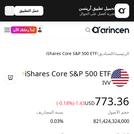
تحميل تطبيق أرينسن
حمل التطبيق
تجربة أفضل على الجوال
ابدأ رحلتك الآن
الرئيسية
/
الصناديق
/
iShares Core S&P 500 ETF
iShares Core S&P 500 ETF
D
IVV
773.36
(-0.18%)
-1.43
USD
حجم الأصول
نسبة المصاريف
0.03%
821,424,324,000