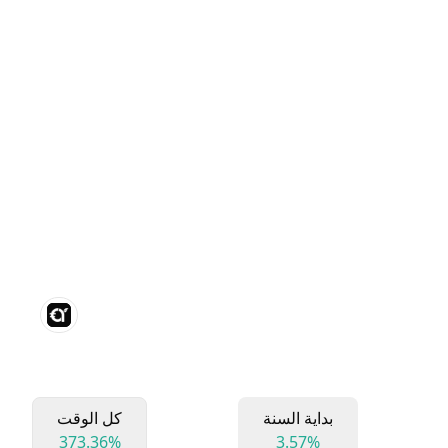
بداية السنة
كل الوقت
373.36%
3.57%