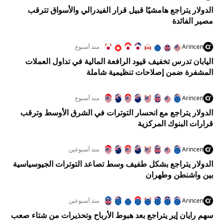
الدولار يتراجع هامشيًا قبيل قرار الفيدرالي والأسواق تترقب
مصير الفائدة
Arincen
منذ أسبوع
اليابان تدرس تخفيف قيود الرافعة المالية في تداول العملات
المشفرة ضمن إصلاحات تنظيمية شاملة
Arincen
منذ أسبوع
الدولار يتراجع مع انحسار التوترات في الشرق الأوسط وترقب
قرارات البنوك المركزية
Arincen
منذ أسبوعين
الدولار يتراجع بشكل طفيف وسط تصاعد التوترات الجيوسياسية
بين واشنطن وطهران
Arincen
منذ أسبوعين
سهم رايان إير يتراجع بعد هبوط الأرباح وتحذيرات من شتاء صعب