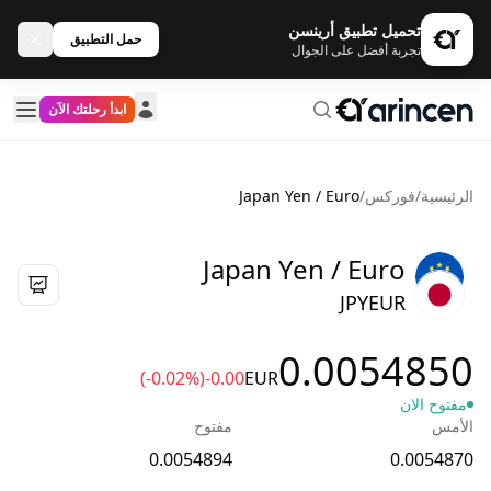
تحميل تطبيق أرينسن
حمل التطبيق
تجربة أفضل على الجوال
ابدأ رحلتك الآن
الرئيسية
/
فوركس
/
Japan Yen / Euro
Japan Yen / Euro
JPYEUR
0.0054850
(-0.02%)
-0.00
EUR
مفتوح الان
الأمس
مفتوح
0.0054894
0.0054870