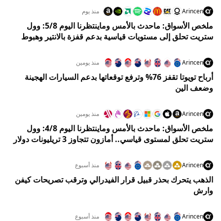
Arincen
منذ يوم
ملخص الأسواق: ماحدث بالأمس وماينتظرنا اليوم 5/8: وول
ستريت تحلق إلى مستويات قياسية بدعم قفزة بالانتير وهبوط
النفط
Arincen
منذ يومين
أرباح تويوتا تقفز 76% وترفع توقعاتها بدعم السيارات الهجينة
وضعف الين
Arincen
منذ يومين
ملخص الأسواق: ماحدث بالأمس وماينتظرنا اليوم 4/8: وول
ستريت تحلق لمستوى قياسي.. أمازون تتجاوز 3 تريليونات دولار
والنفط يهوي 5%
Arincen
منذ أسبوع
الذهب يتحرك بحذر قبيل قرار الفيدرالي وترقب تصريحات كيفن
وارش
Arincen
منذ أسبوع