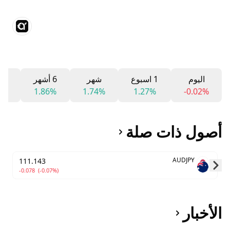
اليوم
1 اسبوع
شهر
6 أشهر
12 شه
2%
1.86%
1.74%
1.27%
-0.02%
أصول ذات صلة
AUDJPY
111.143
-0.078
(-0.07%)
Skip to next slide page
الأخبار