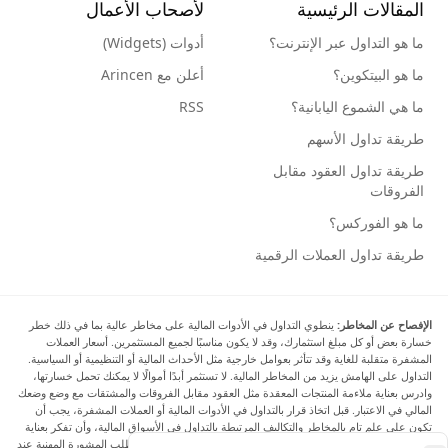
المقالات الرئيسية
لأصحاب الأعمال
ما هو التداول عبر الإنترنت؟
أدوات (Widgets)
ما هو البيتكوين؟
أعلن مع Arincen
ما هي الشموع اليابانية؟
RSS
طريقة تداول الأسهم
طريقة تداول العقود مقابل
الفروقات
ما هو الفوركس؟
طريقة تداول العملات الرقمية
الإفصاح عن المخاطر:
ينطوي التداول في الأدوات المالية على مخاطر عالية بما في ذلك خطر
خسارة بعض أو كل مبلغ استثمارك، وقد لا يكون مناسبًا لجميع المستثمرين. أسعار العملات
المشفرة متقلبة للغاية وقد تتأثر بعوامل خارجية مثل الأحداث المالية أو التنظيمية أو السياسية.
التداول على الهامش يزيد من المخاطر المالية. لا تستثمر أبدًا أموالًا لا يمكنك تحمل خسارتها،
وادرس بعناية ملاءمة المنتجات المعقدة مثل العقود مقابل الفروقات والمشتقات مع وضع وضعك
المالي في الاعتبار. قبل اتخاذ قرار بالتداول في الأدوات المالية أو العملات المشفرة، يجب أن
تكون على علم تام بالمخاطر والتكاليف المرتبطة بالتداول في الأسواق المالية، وأن تفكر بعناية
في أهدافك الاستثمارية ومستوى خبرتك ورغبتك في المخاطرة، وأن تطلب المشورة المهنية عند