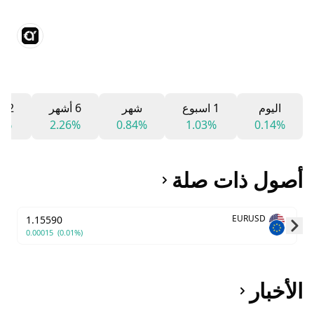
اليوم
1 اسبوع
شهر
6 أشهر
12 شهر
3%
2.26%
0.84%
1.03%
0.14%
أصول ذات صلة
EURUSD
1.15590
0.00015
(0.01%)
Skip to next slide page
الأخبار