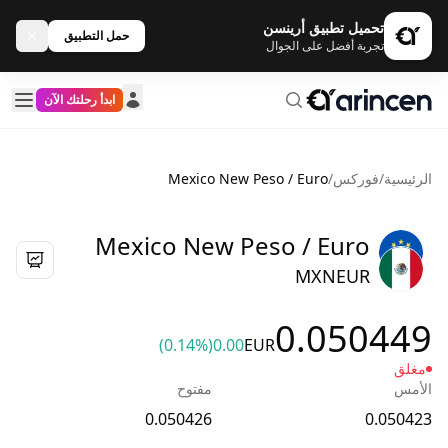
تحميل تطبيق أرينسن
حمل التطبيق
تجربة أفضل على الجوال
ابدأ رحلتك الآن
الرئيسية
/
فوركس
/
Mexico New Peso / Euro
Mexico New Peso / Euro
MXNEUR
0.050449
(0.14%)
0.00
EUR
مغلق
الأمس
مفتوح
0.050426
0.050423