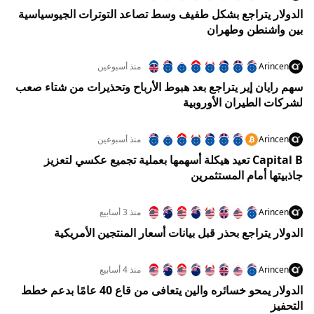
الدولار يتراجع بشكل طفيف وسط تصاعد التوترات الجيوسياسية
بين واشنطن وطهران
Arincen
منذ أسبوعين
سهم رايان إير يتراجع بعد هبوط الأرباح وتحذيرات من شتاء صعب
لشركات الطيران الأوروبية
Arincen
منذ أسبوعين
Capital B تعيد هيكلة أسهمها بعملية تجميع عكسي لتعزيز
جاذبيتها أمام المستثمرين
Arincen
منذ 3 أسابيع
الدولار يتراجع بحذر قبل بيانات أسعار المنتجين الأمريكية
Arincen
منذ 4 أسابيع
الدولار يمحو خسائره والين يتعافى من قاع 40 عامًا بدعم خطط
التحفيز