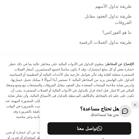
طريقة تداول الأسهم
طريقة تداول العقود مقابل
الفروقات
ما هو الفوركس؟
طريقة تداول العملات الرقمية
الإفصاح عن المخاطر:
ينطوي التداول في الأدوات المالية على مخاطر عالية بما في ذلك خطر
خسارة بعض أو كل مبلغ استثمارك، وقد لا يكون مناسبًا لجميع المستثمرين. أسعار العملات
المشفرة متقلبة للغاية وقد تتأثر بعوامل خارجية مثل الأحداث المالية أو التنظيمية أو السياسية.
التداول على الهامش يزيد من المخاطر المالية. لا تستثمر أبدًا أموالًا لا يمكنك تحمل خسارتها،
وادرس بعناية ملاءمة المنتجات المعقدة مثل العقود مقابل الفروقات والمشتقات مع وضع وضعك
المالي في الاعتبار. قبل اتخاذ قرار بالتداول في الأدوات المالية أو العملات المشفرة، يجب أن
تكون على علم تام بالمخاطر والتكاليف المرتبطة بالتداول في الأسواق المالية، وأن تفكر بعناية
في أهدافك الاستثمارية ومستوى خبرتك ورغبتك في المخاطرة، وأن تطلب المشورة المهنية عند
الحاجة. تود Arincen أن تذكرك بأن البيانات الواردة في هذا الموقع ليست بالضرورة في الوقت
هل تحتاج مساعدة؟
الفعلي وليست دقيقة. البيانات والأسعار الموجودة على الموقع ليست دقيقة بالضرورة وقد
نحن هنا لمساعدتك
تختلف عن السعر الفعلي في أي سوق معينة، مما يعني أن الأسعار إرشادية وغير مناسبة
لأغراض التداول.
تواصل معنا
لن يتحمل Arincen وأي مزود للبيانات الواردة في هذا الموقع المسؤولية عن أي خسارة أو ضرر
نتيجة لتداولك، أو اعتمادك على المعلومات الواردة في هذا الموقع. يحظر استخدام أو تخزين أو