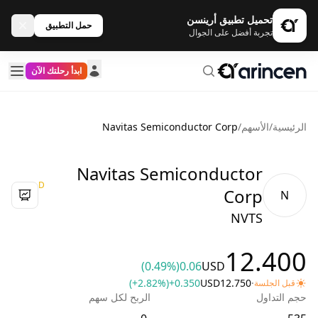
تحميل تطبيق أرينسن
حمل التطبيق
تجربة أفضل على الجوال
ابدأ رحلتك الآن
الرئيسية
/
الأسهم
/
Navitas Semiconductor Corp
Navitas Semiconductor
D
Corp
N
NVTS
12.400
(0.49%)
0.06
USD
(+2.82%)
+0.350
USD
12.750
·
قبل الجلسة
حجم التداول
الربح لكل سهم