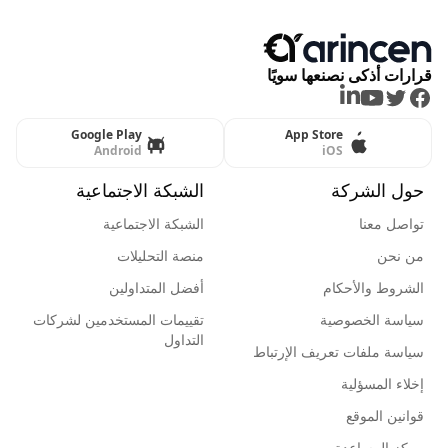
قرارات أذكى نصنعها سويًا
LinkedIn
Youtube
Twitter
Facebook
Google Play
App Store
Android
iOS
حول الشركة
الشبكة الاجتماعية
تواصل معنا
الشبكة الاجتماعية
من نحن
منصة التحليلات
الشروط والأحكام
أفضل المتداولين
سياسة الخصوصية
تقييمات المستخدمين لشركات
التداول
سياسة ملفات تعريف الإرتباط
إخلاء المسؤلية
قوانين الموقع
مركز المساعدة