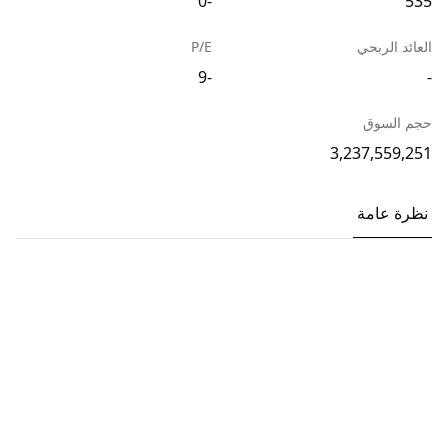
-0
535
العائد الربحي
P/E
-9
-
حجم السوق
3,237,559,251
نظرة عامة