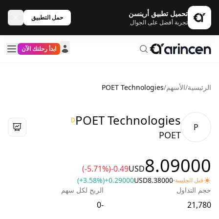
تحميل تطبيق أرينسن
حمل التطبيق
تجربة أفضل على الجوال
ابدأ رحلتك الآن
الرئيسية
/
الأسهم
/
POET Technologies
POET Technologies
D
P
POET
8.09000
(-5.71%)
-0.49
USD
(+3.58%)
+0.29000
USD
8.38000
·
قبل الجلسة
حجم التداول
الربح لكل سهم
-0
21,780