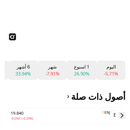
اليوم
1 اسبوع
شهر
6 أشهر
2
%
33.94%
-7.91%
26.90%
-5.71%
أصول ذات صلة
D
ENJ
19.840
E
-0.050
(-0.25%)
Skip to next slide page