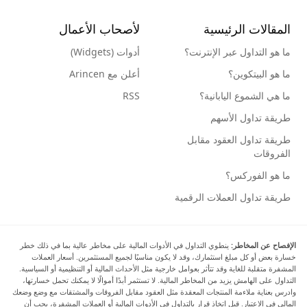
المقالات الرئيسية
لأصحاب الأعمال
ما هو التداول عبر الإنترنت؟
أدوات (Widgets)
ما هو البيتكوين؟
أعلن مع Arincen
ما هي الشموع اليابانية؟
RSS
طريقة تداول الأسهم
طريقة تداول العقود مقابل
الفروقات
ما هو الفوركس؟
طريقة تداول العملات الرقمية
الإفصاح عن المخاطر:
ينطوي التداول في الأدوات المالية على مخاطر عالية بما في ذلك خطر
خسارة بعض أو كل مبلغ استثمارك، وقد لا يكون مناسبًا لجميع المستثمرين. أسعار العملات
المشفرة متقلبة للغاية وقد تتأثر بعوامل خارجية مثل الأحداث المالية أو التنظيمية أو السياسية.
التداول على الهامش يزيد من المخاطر المالية. لا تستثمر أبدًا أموالًا لا يمكنك تحمل خسارتها،
وادرس بعناية ملاءمة المنتجات المعقدة مثل العقود مقابل الفروقات والمشتقات مع وضع وضعك
المالي في الاعتبار. قبل اتخاذ قرار بالتداول في الأدوات المالية أو العملات المشفرة، يجب أن