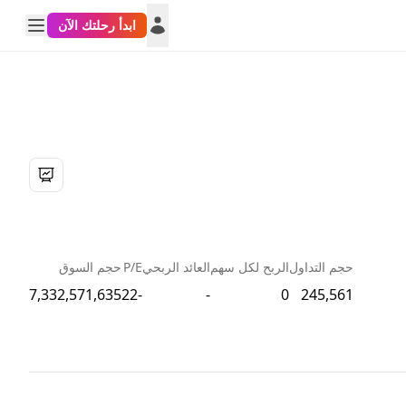
ابدأ رحلتك الآن
حجم التداول
الربح لكل سهم
العائد الربحي
P/E
حجم السوق
7,332,571,635
-22
-
0
245,561