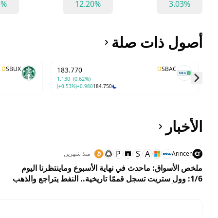
5%
12.20%
3.03%
أصول ذات صلة
D
SBUX
D
SBAC
183.770
1.130
(0.62%)
(+0.53%)
+0.980
184.750
Skip to next slide page
الأخبار
P
S
A
Arincen
منذ شهرين
ملخص الأسواق: ماحدث في نهاية الأسبوع وماينتظرنا اليوم
1/6: وول ستريت تسجل قممًا تاريخية.. النفط يتراجع والذهب
يواصل التألق.