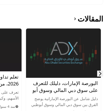
المقالات
تعلم تداو
Skip to next slide page
البورصة الإمارات، دليلك للتعرف
2026، من الصفر للإحتراف
على سوق دبي المالي وسوق أبو
تعرف على أ
ظبي للأوراق المالية
الأسهم، وكيف
دليل شامل عن البورصة الإماراتية يوضح
وإدارة المخ
الفرق بين سوق دبي المالي وسوق أبوظبي
منذ 4 سنوات
الاستراتيجيا
للأوراق المالية، أهم الشركات المدرجة،