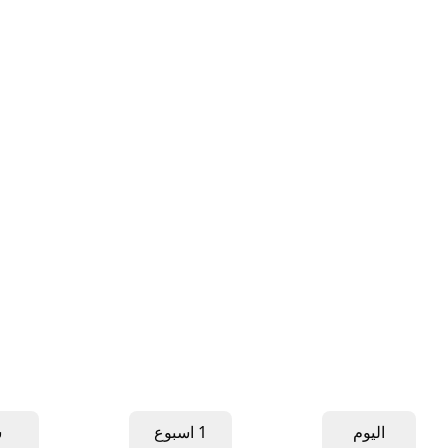
اليوم
1 اسبوع
ش