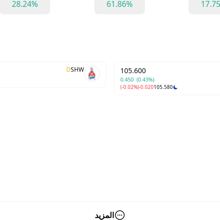
28.24%
61.86%
17.7
D
SHW
105.600
0.450
(0.43%)
(-0.02%)
-0.020
105.580
المزيد