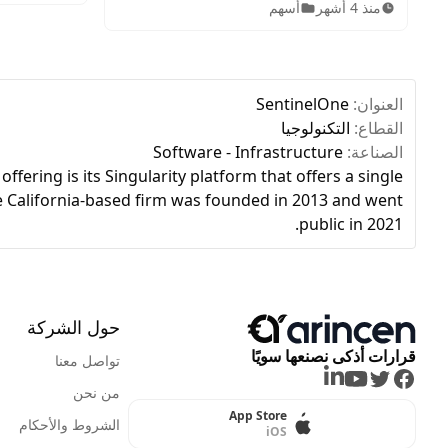
منذ 4 أشهر
أسهم
سوق الأسهم
الأصول المتاحة، ساعات التداول، وخطوات
الاستثمار للمبتدئين.
العنوان:
SentinelOne
القطاع:
التكنولوجيا
الصناعة:
Software - Infrastructure
ering is its Singularity platform that offers a single
The California-based firm was founded in 2013 and went
public in 2021.
حول الشركة
قرارات أذكى نصنعها سويًا
تواصل معنا
LinkedIn
Youtube
Twitter
Facebook
من نحن
App Store
الشروط والأحكام
iOS