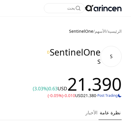
بحث
الرئيسية
/
الأسهم
/
SentinelOne
SentinelOne
D
S
S
21.390
(3.03%)
0.63
USD
(-0.05%)
-0.010
USD
21.380
·
Post Trading
نظرة عامة
الأخبار