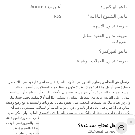
ما هو البيتكوين؟
أعلن مع Arincen
ما هي الشموع اليابانية؟
RSS
طريقة تداول الأسهم
طريقة تداول العقود مقابل
الفروقات
ما هو الفوركس؟
طريقة تداول العملات الرقمية
الإفصاح عن المخاطر:
ينطوي التداول في الأدوات المالية على مخاطر عالية بما في ذلك خطر
خسارة بعض أو كل مبلغ استثمارك، وقد لا يكون مناسبًا لجميع المستثمرين. أسعار العملات
المشفرة متقلبة للغاية وقد تتأثر بعوامل خارجية مثل الأحداث المالية أو التنظيمية أو السياسية.
التداول على الهامش يزيد من المخاطر المالية. لا تستثمر أبدًا أموالًا لا يمكنك تحمل خسارتها،
وادرس بعناية ملاءمة المنتجات المعقدة مثل العقود مقابل الفروقات والمشتقات مع وضع وضعك
المالي في الاعتبار. قبل اتخاذ قرار بالتداول في الأدوات المالية أو العملات المشفرة، يجب أن
تكون على علم تام بالمخاطر والتكاليف المرتبطة بالتداول في الأسواق المالية، وأن تفكر بعناية
في أهدافك الاستثمارية ومستوى خبرتك ورغبتك في المخاطرة، وأن تطلب المشورة المهنية عند
الحاجة. تود Arincen أن تذكرك بأن البيانات الواردة في هذا الموقع ليست بالضرورة في الوقت
هل تحتاج مساعدة؟
الفعلي وليست دقيقة. البيانات والأسعار الموجودة على الموقع ليست دقيقة بالضرورة وقد
نحن هنا لمساعدتك
تختلف عن السعر الفعلي في أي سوق معينة، مما يعني أن الأسعار إرشادية وغير مناسبة