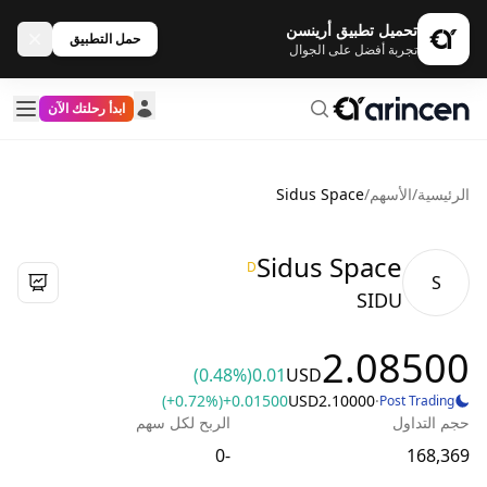
تحميل تطبيق أرينسن
حمل التطبيق
تجربة أفضل على الجوال
ابدأ رحلتك الآن
الرئيسية
/
الأسهم
/
Sidus Space
Sidus Space
D
S
SIDU
2.08500
(0.48%)
0.01
USD
(+0.72%)
+0.01500
USD
2.10000
·
Post Trading
حجم التداول
الربح لكل سهم
-0
168,369