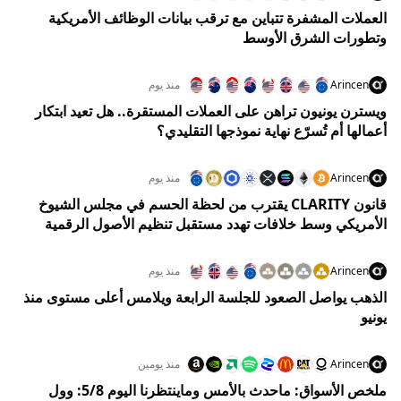
العملات المشفرة تتباين مع ترقب بيانات الوظائف الأمريكية
وتطورات الشرق الأوسط
Arincen
منذ يوم
ويسترن يونيون تراهن على العملات المستقرة.. هل تعيد ابتكار
أعمالها أم تُسرّع نهاية نموذجها التقليدي؟
Arincen
منذ يوم
قانون CLARITY يقترب من لحظة الحسم في مجلس الشيوخ
الأمريكي وسط خلافات تهدد مستقبل تنظيم الأصول الرقمية
Arincen
منذ يوم
الذهب يواصل الصعود للجلسة الرابعة ويلامس أعلى مستوى منذ
يونيو
Arincen
منذ يومين
ملخص الأسواق: ماحدث بالأمس وماينتظرنا اليوم 5/8: وول