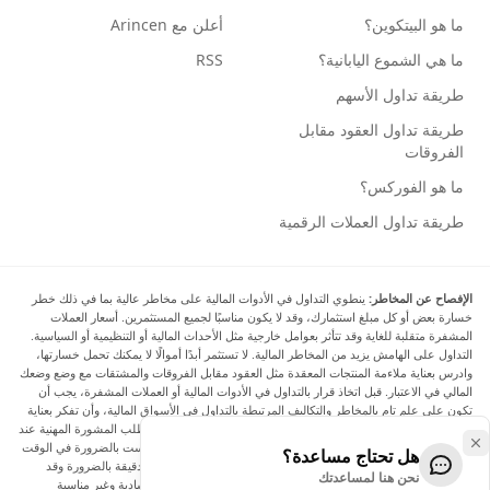
ما هو البيتكوين؟
أعلن مع Arincen
ما هي الشموع اليابانية؟
RSS
طريقة تداول الأسهم
طريقة تداول العقود مقابل
الفروقات
ما هو الفوركس؟
طريقة تداول العملات الرقمية
الإفصاح عن المخاطر:
ينطوي التداول في الأدوات المالية على مخاطر عالية بما في ذلك خطر
خسارة بعض أو كل مبلغ استثمارك، وقد لا يكون مناسبًا لجميع المستثمرين. أسعار العملات
المشفرة متقلبة للغاية وقد تتأثر بعوامل خارجية مثل الأحداث المالية أو التنظيمية أو السياسية.
التداول على الهامش يزيد من المخاطر المالية. لا تستثمر أبدًا أموالًا لا يمكنك تحمل خسارتها،
وادرس بعناية ملاءمة المنتجات المعقدة مثل العقود مقابل الفروقات والمشتقات مع وضع وضعك
المالي في الاعتبار. قبل اتخاذ قرار بالتداول في الأدوات المالية أو العملات المشفرة، يجب أن
تكون على علم تام بالمخاطر والتكاليف المرتبطة بالتداول في الأسواق المالية، وأن تفكر بعناية
في أهدافك الاستثمارية ومستوى خبرتك ورغبتك في المخاطرة، وأن تطلب المشورة المهنية عند
الحاجة. تود Arincen أن تذكرك بأن البيانات الواردة في هذا الموقع ليست بالضرورة في الوقت
هل تحتاج مساعدة؟
الفعلي وليست دقيقة. البيانات والأسعار الموجودة على الموقع ليست دقيقة بالضرورة وقد
نحن هنا لمساعدتك
تختلف عن السعر الفعلي في أي سوق معينة، مما يعني أن الأسعار إرشادية وغير مناسبة