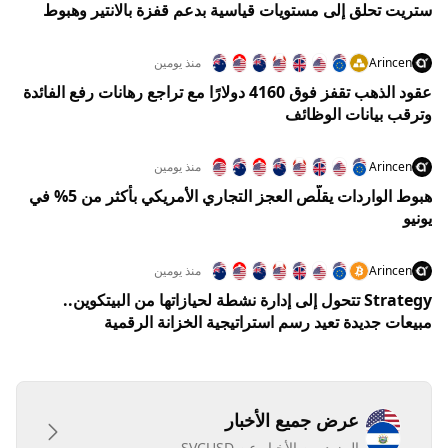
ستريت تحلق إلى مستويات قياسية بدعم قفزة بالانتير وهبوط
النفط
Arincen
منذ يومين
عقود الذهب تقفز فوق 4160 دولارًا مع تراجع رهانات رفع الفائدة
وترقب بيانات الوظائف
Arincen
منذ يومين
هبوط الواردات يقلّص العجز التجاري الأمريكي بأكثر من 5% في
يونيو
Arincen
منذ يومين
Strategy تتحول إلى إدارة نشطة لحيازاتها من البيتكوين..
مبيعات جديدة تعيد رسم استراتيجية الخزانة الرقمية
عرض جميع الأخبار
المزيد من الأخبار عن SVCUSD