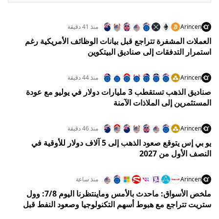
Arincen
منذ 41 دقيقة
العملات المشفرة تتراجع قبل بيانات الوظائف الأمريكية رغم
استمرار التدفقات إلى صناديق البيتكوين
Arincen
منذ 44 دقيقة
صناديق الذهب تستقطب 3 مليارات دولار في يوليو مع عودة
المستثمرين إلى الملاذات الآمنة
Arincen
منذ 46 دقيقة
يو بي إس يتوقع صعود الذهب إلى 5 آلاف دولار للأوقية في
النصف الأول من 2027
Arincen
منذ ساعة
ملخص الأسواق: ماحدث بالأمس وماينتظرنا اليوم 7/8: وول
ستريت تتراجع مع هبوط أسهم التكنولوجيا وصعود النفط قبل
تقرير الوظائف