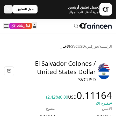
تحميل تطبيق أرينسن
حمل التطبيق
تجربة أفضل على الجوال
ابدأ رحلتك الآن
الرئيسية
/
فوركس
/
SVCUSD
/
الأخبار
El Salvador Colones /
United States Dollar
SVCUSD
0.11164
(2.42%)
0.00
USD
مفتوح الان
الأمس
مفتوح